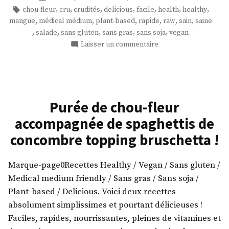
mangue
dans
Étiquettes :
,
,
,
,
,
,
,
chou-fleur
cru
crudités
delicious
facile
health
healthy
et
,
,
,
,
,
,
mangue
médical médium
plant-based
rapide
raw
sain
saine
chou-
,
,
,
,
,
salade
sans gluten
sans gras
sans soja
vegan
fleur
sur
Laisser un commentaire
cru
Une
salade
! »
de
mangue
et
Purée de chou-fleur
chou-
accompagnée de spaghettis de
fleur
cru
concombre topping bruschetta !
!
Marque-page0Recettes Healthy / Vegan / Sans gluten /
Medical medium friendly / Sans gras / Sans soja /
Plant-based / Delicious. Voici deux recettes
absolument simplissimes et pourtant délicieuses !
Faciles, rapides, nourrissantes, pleines de vitamines et