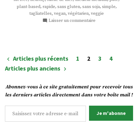
mer
,
,
,
,
,
plant-based
rapide
sans gluten
sans soja
simple
au
,
,
,
tagliatelles
vegan
végétarien
veggie
chou-
sur
Laisser un commentaire
fleur
Tagliatelles
crémeuses
! »
de
la
mer
Pagination
Articles plus récents
1
2
3
4
au
des
Articles plus anciens
chou-
fleur
publications
!
Abonnez-vous à ce site gratuitement pour recevoir tous
les derniers articles directement dans votre boîte mail !
Saisissez votre adresse e-mail…
Je m'abonne