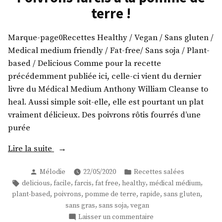
terre !
Marque-page0Recettes Healthy / Vegan / Sans gluten /
Medical medium friendly / Fat-free/ Sans soja / Plant-
based / Delicious Comme pour la recette
précédemment publiée ici, celle-ci vient du dernier
livre du Médical Medium Anthony William Cleanse to
heal. Aussi simple soit-elle, elle est pourtant un plat
vraiment délicieux. Des poivrons rôtis fourrés d’une
purée
« Poivrons
Lire la suite
farcis
Publié
Publié
Mélodie
22/05/2020
Recettes salées
à
par
dans
Étiquettes :
,
,
,
,
,
,
delicious
facile
farcis
fat free
healthy
médical médium
la
,
,
,
,
,
plant-based
poivrons
pomme de terre
rapide
sans gluten
pomme
,
,
sans gras
sans soja
vegan
de
sur
Laisser un commentaire