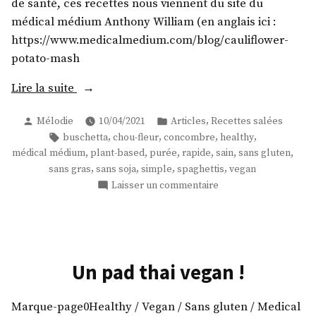
de santé, ces recettes nous viennent du site du
médical médium Anthony William (en anglais ici :
https://www.medicalmedium.com/blog/cauliflower-
potato-mash
« Purée
Lire la suite
de
Publié
Publié
,
Mélodie
10/04/2021
Articles
Recettes salées
chou-
par
dans
Étiquettes :
,
,
,
,
buschetta
chou-fleur
concombre
healthy
fleur
,
,
,
,
,
,
médical médium
plant-based
purée
rapide
sain
sans gluten
accompagnée
,
,
,
,
sans gras
sans soja
simple
spaghettis
vegan
de
sur
Laisser un commentaire
spaghettis
Purée
de
de
chou-
concombre
fleur
topping
accompagnée
Un pad thai vegan !
bruschetta
de
! »
spaghettis
Marque-page0Healthy / Vegan / Sans gluten / Medical
de