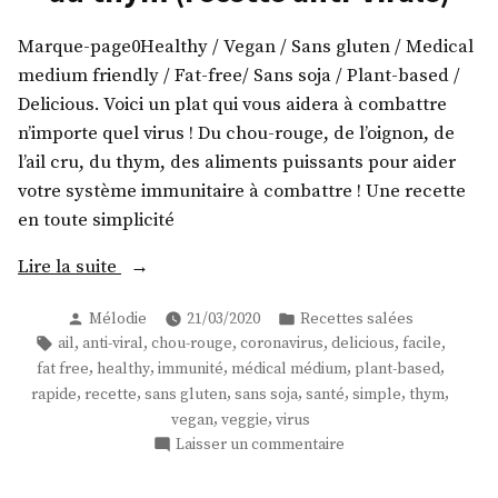
l’ail
et
Marque-page0Healthy / Vegan / Sans gluten / Medical
au
medium friendly / Fat-free/ Sans soja / Plant-based /
thym
Delicious. Voici un plat qui vous aidera à combattre
!
n’importe quel virus ! Du chou-rouge, de l’oignon, de
l’ail cru, du thym, des aliments puissants pour aider
votre système immunitaire à combattre ! Une recette
en toute simplicité
« Un
Lire la suite
plat
Publié
Publié
Mélodie
21/03/2020
Recettes salées
de
par
dans
Étiquettes :
,
,
,
,
,
,
ail
anti-viral
chou-rouge
coronavirus
delicious
facile
chou-
,
,
,
,
,
fat free
healthy
immunité
médical médium
plant-based
rouge
,
,
,
,
,
,
,
rapide
recette
sans gluten
sans soja
santé
simple
thym
à
,
,
vegan
veggie
virus
l’ail
sur
Laisser un commentaire
et
Un
plat
au