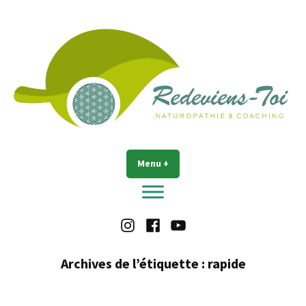
Accéder
au
contenu
Redeviens-toi
Menu
+
déplié
réduit
Instagram
Facebook
Youtube
Archives de l’étiquette :
rapide