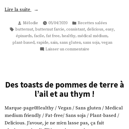
« Une
Lire la suite
butternut
Publié
Publié
Mélodie
05/04/2020
Recettes salées
farcie
par
dans
Étiquettes :
,
,
,
,
,
butternut
butternut farcie
consistant
delicious
easy
aux
,
,
,
,
,
épinards
facile
fat free
healthy
médical médium
épinards
,
,
,
,
,
plant-based
rapide
sain
sans gluten
sans soja
vegan
! »
sur
Laisser un commentaire
Une
butternut
farcie
aux
épinards
Des toasts de pommes de terre à
!
l’ail et au thym !
Marque-page0Healthy / Vegan / Sans gluten / Medical
medium friendly / Fat-free/ Sans soja / Plant-based /
Delicious. J’avoue, je ne m’en lasse pas, ça fait