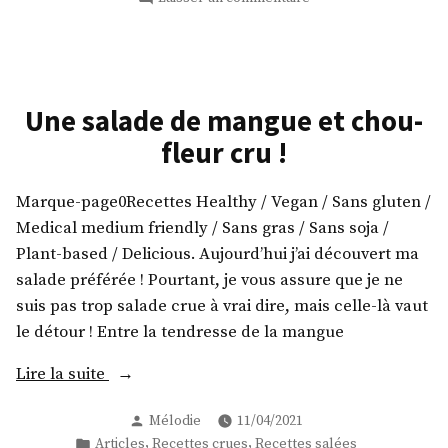
! »
Un
délice
de
pomme
de
Une salade de mangue et chou-
terre
fleur cru !
!
Marque-page0Recettes Healthy / Vegan / Sans gluten /
Medical medium friendly / Sans gras / Sans soja /
Plant-based / Delicious. Aujourd’hui j’ai découvert ma
salade préférée ! Pourtant, je vous assure que je ne
suis pas trop salade crue à vrai dire, mais celle-là vaut
le détour ! Entre la tendresse de la mangue
« Une
Lire la suite
salade
Publié
Mélodie
11/04/2021
de
par
Publié
,
,
Articles
Recettes crues
Recettes salées