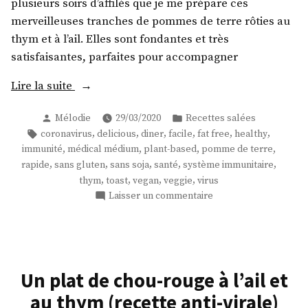
plusieurs soirs d’affilés que je me prépare ces
merveilleuses tranches de pommes de terre rôties au
thym et à l’ail. Elles sont fondantes et très
satisfaisantes, parfaites pour accompagner
« Des
Lire la suite
toasts
Publié
Publié
Mélodie
29/03/2020
Recettes salées
de
par
dans
Étiquettes :
,
,
,
,
,
,
coronavirus
delicious
diner
facile
fat free
healthy
pommes
,
,
,
,
immunité
médical médium
plant-based
pomme de terre
de
,
,
,
,
,
rapide
sans gluten
sans soja
santé
système immunitaire
terre
,
,
,
,
thym
toast
vegan
veggie
virus
à
sur
Laisser un commentaire
l’ail
Des
toasts
et
de
au
pommes
thym
de
Un plat de chou-rouge à l’ail et
! »
terre
au thym (recette anti-virale)
à