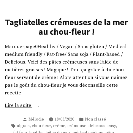
de
thym
chou-
(recette
rouge
Tagliatelles crémeuses de la mer
anti-
à
au chou-fleur !
virale) »
l’ail
et
au
Marque-page0Healthy / Vegan / Sans gluten / Medical
thym
medium friendly / Fat-free/ Sans soja / Plant-based /
(recette
Delicious. Voici des pâtes crémeuses sans l’aide de
anti-
matières grasses ! Magique ! Tout ça grâce à du chou-
virale)
fleur servant de crème ! Alors attention si vous n’aimez
pas le goût du chou-fleur je vous déconseille cette
recette
« Tagliatelles
Lire la suite
crémeuses
Publié
Publié
Mélodie
18/03/2020
Non classé
de
par
dans
Étiquettes :
,
,
,
,
,
,
algues
chou-fleur
crème
crémeuse
delicious
easy
la
,
,
,
,
,
fat free
healthy
laitue de mer
médical médium
pâte