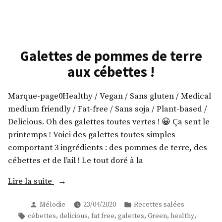
terre
Poivrons
! »
farcis
à
la
pomme
Galettes de pommes de terre
de
aux cébettes !
terre
!
Marque-page0Healthy / Vegan / Sans gluten / Medical
medium friendly / Fat-free / Sans soja / Plant-based /
Delicious. Oh des galettes toutes vertes ! 😀 Ça sent le
printemps ! Voici des galettes toutes simples
comportant 3 ingrédients : des pommes de terre, des
cébettes et de l’ail ! Le tout doré à la
« Galettes
Lire la suite
de
Publié
Publié
Mélodie
23/04/2020
Recettes salées
pommes
par
dans
Étiquettes :
,
,
,
,
,
,
cébettes
delicious
fat free
galettes
Green
healthy
de