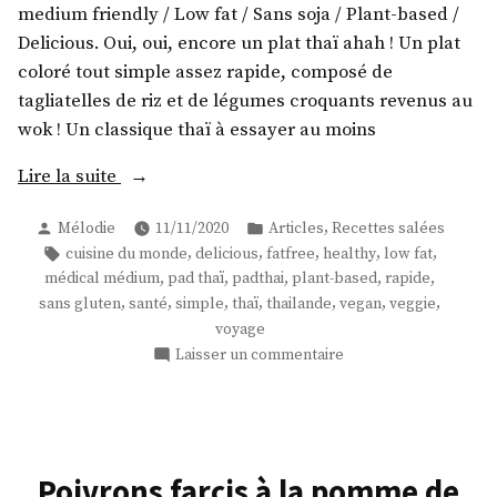
concombre
medium friendly / Low fat / Sans soja / Plant-based /
topping
Delicious. Oui, oui, encore un plat thaï ahah ! Un plat
bruschetta
coloré tout simple assez rapide, composé de
!
tagliatelles de riz et de légumes croquants revenus au
wok ! Un classique thaï à essayer au moins
« Un
Lire la suite
pad
Publié
Publié
,
Mélodie
11/11/2020
Articles
Recettes salées
thai
par
dans
Étiquettes :
,
,
,
,
,
cuisine du monde
delicious
fatfree
healthy
low fat
vegan
,
,
,
,
,
médical médium
pad thaï
padthai
plant-based
rapide
! »
,
,
,
,
,
,
,
sans gluten
santé
simple
thaï
thailande
vegan
veggie
voyage
sur
Laisser un commentaire
Un
pad
thai
vegan
!
Poivrons farcis à la pomme de