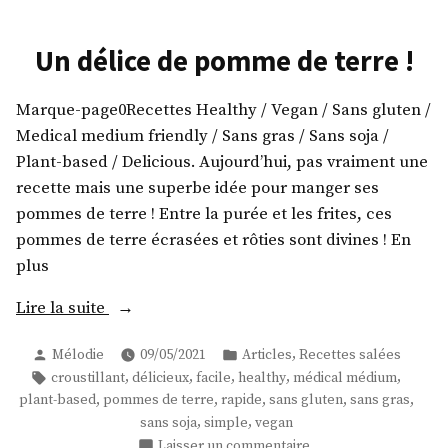
Un délice de pomme de terre !
Marque-page0Recettes Healthy / Vegan / Sans gluten /
Medical medium friendly / Sans gras / Sans soja /
Plant-based / Delicious. Aujourd’hui, pas vraiment une
recette mais une superbe idée pour manger ses
pommes de terre ! Entre la purée et les frites, ces
pommes de terre écrasées et rôties sont divines ! En
plus
« Un
Lire la suite
délice
Publié
Publié
,
Mélodie
09/05/2021
Articles
Recettes salées
de
par
dans
Étiquettes :
,
,
,
,
,
croustillant
délicieux
facile
healthy
médical médium
pomme
,
,
,
,
,
plant-based
pommes de terre
rapide
sans gluten
sans gras
de
,
,
sans soja
simple
vegan
terre
sur
Laisser un commentaire