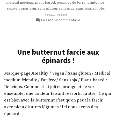
,
,
,
,
médical médium
plant-based
pommes de terre
printemps
terre
,
,
,
,
,
,
rapide
repas sain
sans gluten
sans gras
sans soja
simple
aux
,
vegan
veggie
cébettes
sur
Laisser un commentaire
! »
Galettes
de
pommes
de
terre
Une butternut farcie aux
aux
épinards !
cébettes
!
Marque-page0Healthy / Vegan / Sans gluten / Medical
medium friendly / Fat-free/ Sans soja / Plant-based /
Delicious. Comme c’est joli ce orange et ce vert
ensemble, une couleur faisant ressortir l’autre ! Ce qui
est bien avec la butternut c’est qu’on peut la farcir
avec plein d’autres légumes ! Ici nous avons des
épinards,