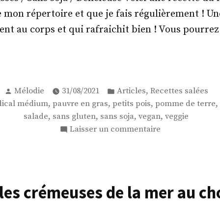
de mon répertoire et que je fais régulièrement ! Un
ient au corps et qui rafraichit bien ! Vous pourre
ne
de
Publié
Publié
,
Mélodie
31/08/2021
Articles
Recettes salées
par
dans
,
,
,
,
ical médium
pauvre en gras
petits pois
pomme de terre
mes
,
,
,
,
salade
sans gluten
sans soja
vegan
veggie
sur
Laisser un commentaire
e
Une
meuse
salade
de
pommes
s
lles crémeuses de la mer au cho
de
terre
ts
crémeuse