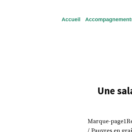
Redeviens-toi
Accueil
Accompagnement
Une sal
Marque-page1Rec
/ Pauvres en gra