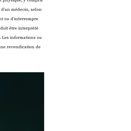
t physique, y compris
s d’un médecin, selon
t ou d’interrompre
doit être interprété
. Les informations ou
une revendication de