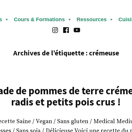
s
Cours & Formations
Ressources
Cuis
Instagram
Facebook
Youtube
Archives de l’étiquette :
crémeuse
ade de pommes de terre crém
radis et petits pois crus !
ette Saine / Vegan / Sans gluten / Medical Med
isses / Sans soja / Délicieuse Voici une recette 