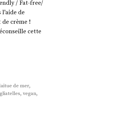
ndly / Fat-free/
 l’aide de
t de crème !
éconseille cette
,
laitue de mer
,
,
gliatelles
vegan