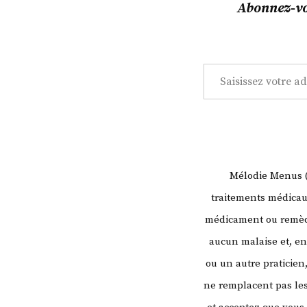
! »
Abonnez-vou
Saisissez votre adresse e-mail…
Mélodie Menus (l
traitements médicaux
médicament ou remède
aucun malaise et, en
ou un autre praticien
ne remplacent pas les