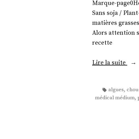
Marque-page0Heal
pois
Sans soja / Plant
cru
matières grasses
! »
Alors attention 
recette
« Ta
Lire la suite
cré
de
Étiquettes :
,
algues
chou-
la
,
médical médium
mer
au
cho
fleu