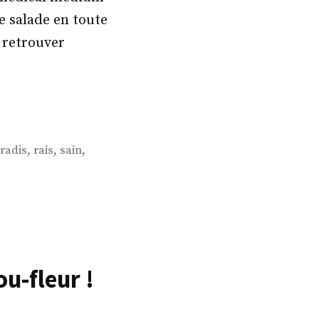
e salade en toute
z retrouver
,
,
,
radis
rais
sain
u-fleur !