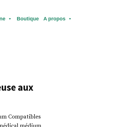
ine
Boutique
A propos
euse aux
ium Compatibles
du médical médium