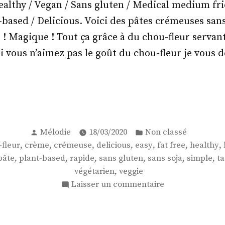
thy / Vegan / Sans gluten / Medical medium frie
aux
-based / Delicious. Voici des pâtes crémeuses sans
radis
s
 ! Magique ! Tout ça grâce à du chou-fleur servan
et
petits
si vous n’aimez pas le goût du chou-fleur je vous d
pois
crus
!
gliatelles
meuses
Publié
Publié
Mélodie
18/03/2020
Non classé
par
dans
,
,
,
,
,
,
,
fleur
crème
crémeuse
delicious
easy
fat free
healthy
,
,
,
,
,
,
pâte
plant-based
rapide
sans gluten
sans soja
simple
ta
,
végétarien
veggie
sur
Laisser un commentaire
u-
Tagliatelles
crémeuses
r
de