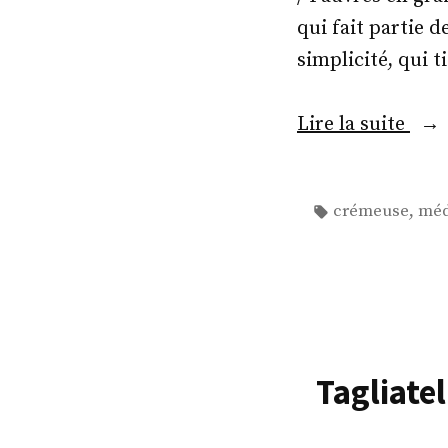
qui fait partie 
simplicité, qui t
« U
Lire la suite
sala
de
Étiquettes :
,
crémeuse
méd
pom
de
terr
cré
aux
radi
Tagliate
et
peti