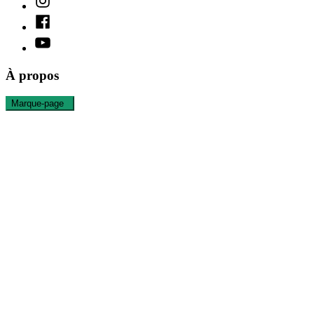
Facebook
Youtube
À propos
Marque-page
0
C