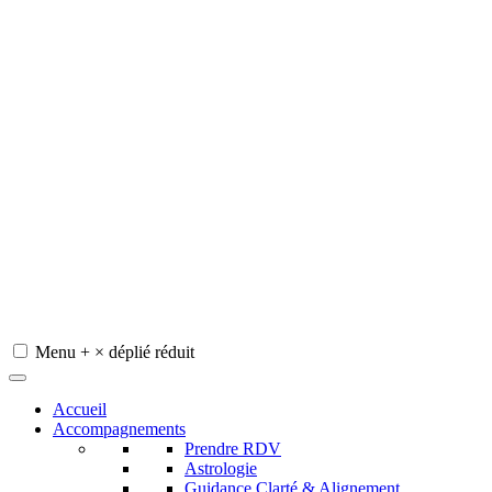
Menu
+
×
déplié
réduit
Redeviens-toi
Accueil
Accompagnements
Prendre RDV
Astrologie
Guidance Clarté & Alignement