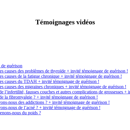
Témoignages vidéos
 de guérison
bles causes des problèmes de thyroïde + invité témoignage de guérison !
les causes de la fatigue chronique + invité témoignage de guérison !
ables causes du TDAH + invité témoignage de guérison !
bles causes des migraines chroniques + invité témoignage de guérison !
e l’infertilité, fausses couches et autres complications de grossesses +
de la fibromyalgie ? + invité témoignage de guérison !
vons-nous des addictions ? + invité témoignage de guérison !
vons-nous de l’acné ? + invité témoignage de guérison !
prenons-nous du poids ?