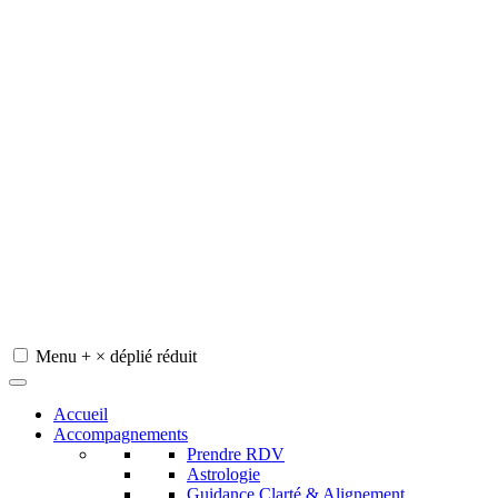
Menu
+
×
déplié
réduit
Redeviens-toi
Accueil
Accompagnements
Prendre RDV
Astrologie
Guidance Clarté & Alignement