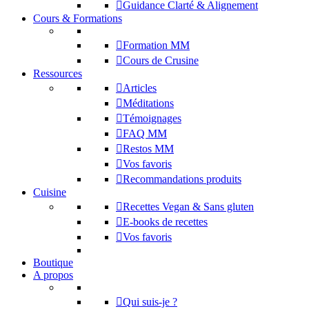
Guidance Clarté & Alignement
Cours & Formations
Formation MM
Cours de Crusine
Ressources
Articles
Méditations
Témoignages
FAQ MM
Restos MM
Vos favoris
Recommandations produits
Cuisine
Recettes Vegan & Sans gluten
E-books de recettes
Vos favoris
Boutique
A propos
Qui suis-je ?