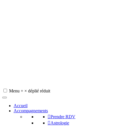
Menu
+
×
déplié
réduit
Redeviens-toi
Accueil
Accompagnements
Prendre RDV
Astrologie