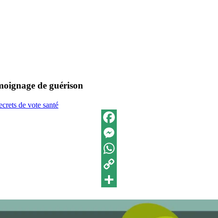
moignage de guérison
ecrets de vote santé
Facebook
Messenger
WhatsApp
Copy
Link
Partager