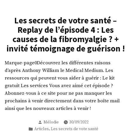
de
votre
santé
Les secrets de votre santé –
–
Replay de l’épisode 4 : Les
Replay
de
causes de la fibromyalgie ? +
l’épisode
invité témoignage de guérison !
5
:
Les
Marque-page0Découvrez les différentes raisons
causes
d’après Anthony William le Medical Medium. Les
de
ressources qui peuvent vous aider à guérir : Le kit
l’infertilité,
gratuit Les services Vous avez aimé cet épisode ?
fausses
Abonnez-vous à ce site pour ne pas manquer les
couches
et
prochains à venir directement dans votre boîte mail
autres
ainsi que les nouveaux articles à venir !
complications
de
Publié
Mélodie
30/09/2022
grossesses
par
Publié
,
Articles
Les secrets de vote santé