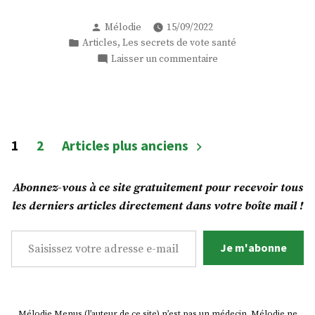
de
guérison !
Publié
Mélodie
15/09/2022
par
Publié
,
Articles
Les secrets de vote santé
dans
sur
Laisser un commentaire
Les
secrets
de
votre
santé
Pagination
1
2
Articles plus anciens
–
des
Replay
de
publications
Abonnez-vous à ce site gratuitement pour recevoir tous
l’épisode
les derniers articles directement dans votre boîte mail !
3
:
Saisissez votre adresse e-mail…
Pourquoi
Je m'abonne
avons-
nous
des
addictions ?
Mélodie Menus (l’auteur de ce site) n’est pas un médecin. Mélodie ne