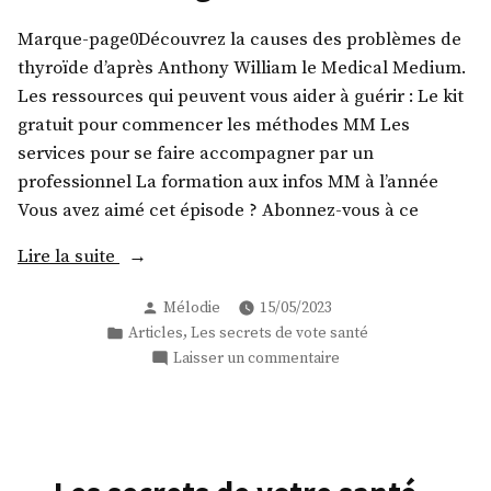
Marque-page0Découvrez la causes des problèmes de
thyroïde d’après Anthony William le Medical Medium.
Les ressources qui peuvent vous aider à guérir : Le kit
gratuit pour commencer les méthodes MM Les
services pour se faire accompagner par un
professionnel La formation aux infos MM à l’année
Vous avez aimé cet épisode ? Abonnez-vous à ce
« Les
Lire la suite
secrets
Publié
Mélodie
15/05/2023
de
par
Publié
,
Articles
Les secrets de vote santé
votre
dans
sur
Laisser un commentaire
santé
Les
–
secrets
Replay
de
votre
de
santé
l’épisode