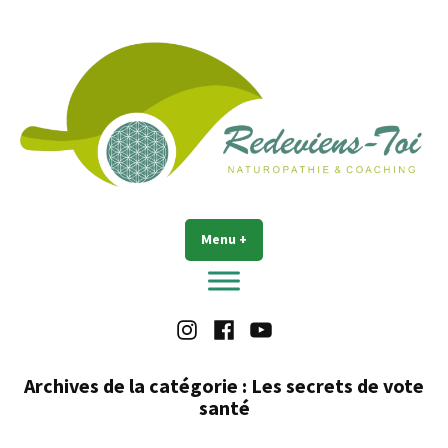
Accéder
au
contenu
Redeviens-toi
Menu
+
déplié
réduit
Instagram
Facebook
Youtube
Archives de la catégorie :
Les secrets de vote
santé