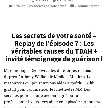
Publié
Mélodie
05/03/2023
de
par
Publié
sur
,
Articles
Les secrets de vote santé
2 commentaires
votre
dans
Les
santé
secre
–
de
Replay
votre
santé
de
Les secrets de votre santé –
–
l’épisode
Replay de l’épisode 7 : Les
Repl
8
de
véritables causes du TDAH +
:
l’épi
invité témoignage de guérison !
Les
8
véritables
:
Les
causes
Marque-page0Découvrez les différentes raisons
vérit
de
d’après Anthony William le Medical Medium. Les
cause
la
ressources qui peuvent vous aider à guérir : Le kit
de
fatigue
gratuit pour commencer les méthodes MM Les
la
chronique
services pour se faire accompagné par un
fatig
chron
+
professionnel Vous avez aimé cet épisode ? Abonnez-
+