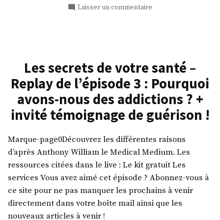
+
dans
sur
Laisser un commentaire
invité
Les
témoignage
secrets
de
de
guérison !
votre
santé
Les secrets de votre santé –
–
Replay de l’épisode 3 : Pourquoi
Replay
de
avons-nous des addictions ? +
l’épisode
invité témoignage de guérison !
4
:
Les
Marque-page0Découvrez les différentes raisons
causes
d’après Anthony William le Medical Medium. Les
de
ressources citées dans le live : Le kit gratuit Les
la
services Vous avez aimé cet épisode ? Abonnez-vous à
fibromyalgie ?
ce site pour ne pas manquer les prochains à venir
+
invité
directement dans votre boîte mail ainsi que les
témoignage
nouveaux articles à venir !