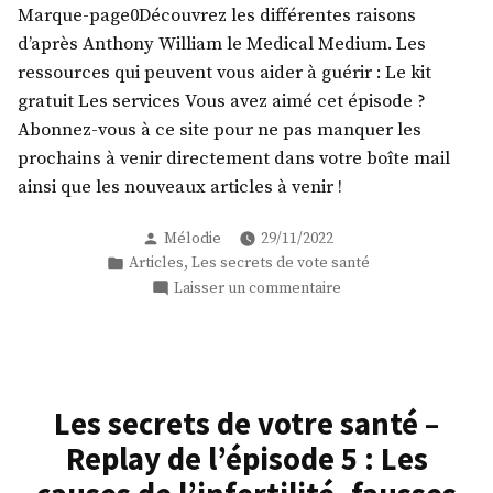
TDAH
Marque-page0Découvrez les différentes raisons
causes
+
d’après Anthony William le Medical Medium. Les
du
invité
TDAH
ressources qui peuvent vous aider à guérir : Le kit
+
témoignage
gratuit Les services Vous avez aimé cet épisode ?
invité
de
Abonnez-vous à ce site pour ne pas manquer les
témoignage
guérison ! »
prochains à venir directement dans votre boîte mail
de
ainsi que les nouveaux articles à venir !
guérison !
Publié
Mélodie
29/11/2022
par
Publié
,
Articles
Les secrets de vote santé
dans
sur
Laisser un commentaire
Les
secrets
de
votre
santé
Les secrets de votre santé –
–
Replay de l’épisode 5 : Les
Replay
de