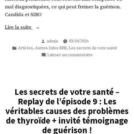
mal diagnostiquées, ce qui peut freiner la guérison.
Candida et SIBO
« Les
Lire la suite
problèmes
Publié
admin
03/04/2026
digestifs
par
Publié
,
,
Articles
Autres Infos MM
Les secrets de vote santé
d’après
dans
sur
Laisser un commentaire
Medical
Les
Medium
problèmes
+
digestifs
d’après
témoignage
Medical
de
Les secrets de votre santé –
Medium
guérison »
Replay de l’épisode 9 : Les
+
témoignage
véritables causes des problèmes
de
de thyroïde + invité témoignage
guérison
de guérison !