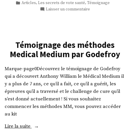
par
Publié
,
,
Articles
Les secrets de vote santé
Témoignage
du
dans
sur
Laisser un commentaire
trijumeau
Témoignage
par
guérison
Tania »
névralgie
du
trijumeau
Témoignage des méthodes
par
Medical Medium par Godefroy
Tania
Marque-page0Découvrez le témoignage de Godefroy
qui a découvert Anthony William le Médical Medium il
y a plus de 7 ans, ce qu’il a fait, ce qu’il a guérit, les
épreuves qu’il a traversé et le challenge de cure qu’il
s’est donné actuellement ! Si vous souhaitez
commencer les méthodes MM, vous pouvez accéder
au kit
« Témoignage
Lire la suite