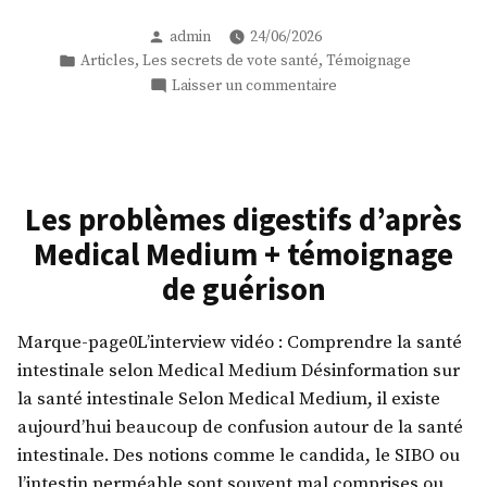
des
Publié
admin
24/06/2026
méthodes
par
Publié
,
,
Articles
Les secrets de vote santé
Témoignage
Medical
dans
sur
Laisser un commentaire
Medium
Témoignage
par
des
Godefroy »
méthodes
Medical
Medium
Les problèmes digestifs d’après
par
Medical Medium + témoignage
Godefroy
de guérison
Marque-page0L’interview vidéo : Comprendre la santé
intestinale selon Medical Medium Désinformation sur
la santé intestinale Selon Medical Medium, il existe
aujourd’hui beaucoup de confusion autour de la santé
intestinale. Des notions comme le candida, le SIBO ou
l’intestin perméable sont souvent mal comprises ou