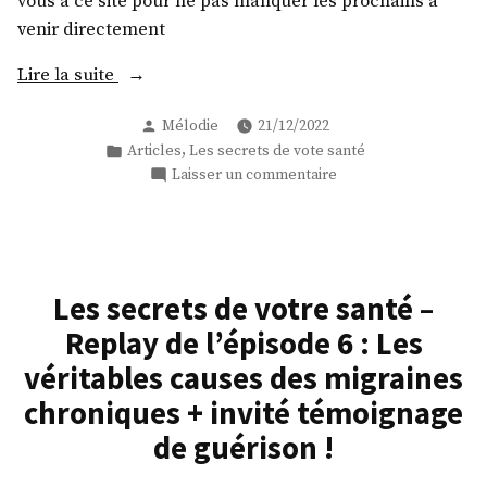
invité
vous à ce site pour ne pas manquer les prochains à
invité
témoignage
venir directement
témo
de
de
« Les
Lire la suite
guérison ! »
guéri
secrets
Publié
Mélodie
21/12/2022
de
par
Publié
,
Articles
Les secrets de vote santé
votre
dans
sur
Laisser un commentaire
santé
Les
–
secrets
Replay
de
votre
de
santé
l’épisode
Les secrets de votre santé –
–
7
Replay de l’épisode 6 : Les
Replay
:
de
véritables causes des migraines
Les
l’épisode
chroniques + invité témoignage
véritables
7
:
de guérison !
causes
Les
du
véritables