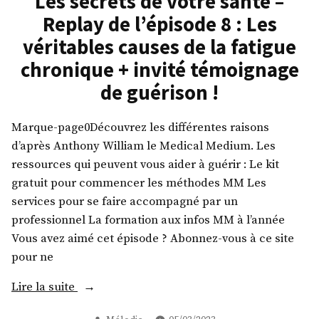
Les secrets de votre santé –
–
9
Replay de l’épisode 8 : Les
Replay
:
de
véritables causes de la fatigue
Les
l’épisode
chronique + invité témoignage
véritables
9
:
de guérison !
causes
Les
des
véritables
problèmes
Marque-page0Découvrez les différentes raisons
causes
de
d’après Anthony William le Medical Medium. Les
des
thyroïde
problèmes
ressources qui peuvent vous aider à guérir : Le kit
de
+
gratuit pour commencer les méthodes MM Les
thyroïde
invité
services pour se faire accompagné par un
+
témoignage
professionnel La formation aux infos MM à l’année
invité
de
Vous avez aimé cet épisode ? Abonnez-vous à ce site
témoignage
guérison ! »
pour ne
de
guérison !
« Les
Lire la suite
secrets