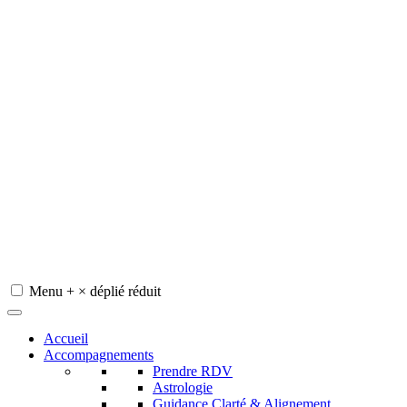
Menu
+
×
déplié
réduit
Redeviens-toi
Accueil
Accompagnements
Prendre RDV
Astrologie
Guidance Clarté & Alignement