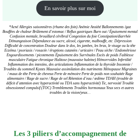
En savoir plus sur moi
*Acné Allergies saisonnières (rhume des foin) Anémie Anxiété Ballonnements /gaz
Bouffées de chaleur Brûlement d’estomac / Reflux gastriques Burn out / Épuisement mental
Confusion mentale, brouillard cérébral Congestion du foie Constipation/diarrhée
Démangeaison Dépendance au sucre, alcool, cigarette, malbouffe, etc. Dépression
Difficulté de concentration Douleur dans le dos, les jambes, les bras, le visage ou la tête
Eczéma / psoriasis / rosacée / éruptions cutanées / urticaire / Peau sèche / Endométriose
Engourdissements / picotements Épuisement des Surrénales Excès de poids Faiblesse
musculaire Fatigue chronique Halitose (mauvaise haleine) Hémorroïdes Infertilité
Inflammation des intestins, des articulations Inflammation de la thyroïde Insomnie /
Troubles du sommeil Kystes Mauvaise assimilation des nutriments Ménopause Migraines
/ maux de tête Perte de cheveux Perte de mémoire Perte de poids non souhaitée Rage
alimentaire / Rage de sucre / Rage de sel Rétention d’eau / œdème TDAH (trouble de
déficit d’attention avec hyperactivité ou TDA sans hyperactivité) Tic, nervosité Trouble
obsessionnel compulsif (TOC) Tremblements Troubles hormonaux Yeux secs et autres
troubles de la vision/yeux…
Les 3 piliers d’accompagnement de