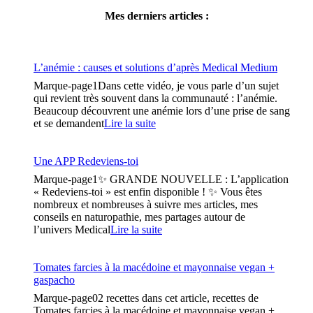
Mes derniers articles :
L’anémie : causes et solutions d’après Medical Medium
Marque-page1Dans cette vidéo, je vous parle d’un sujet
qui revient très souvent dans la communauté : l’anémie.
Beaucoup découvrent une anémie lors d’une prise de sang
« L’anémie
et se demandent
Lire la suite
:
causes
et
Une APP Redeviens-toi
solutions
Marque-page1✨ GRANDE NOUVELLE : L’application
d’après
« Redeviens-toi » est enfin disponible ! ✨ Vous êtes
Medical
nombreux et nombreuses à suivre mes articles, mes
Medium »
conseils en naturopathie, mes partages autour de
« Une
l’univers Medical
Lire la suite
APP
Redeviens-
toi »
Tomates farcies à la macédoine et mayonnaise vegan +
gaspacho
Marque-page02 recettes dans cet article, recettes de
Tomates farcies à la macédoine et mayonnaise vegan +