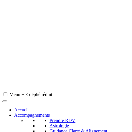
Menu
+
×
déplié
réduit
Redeviens-toi
Accueil
Accompagnements
Prendre RDV
Astrologie
Guidance Clarté & Alignement