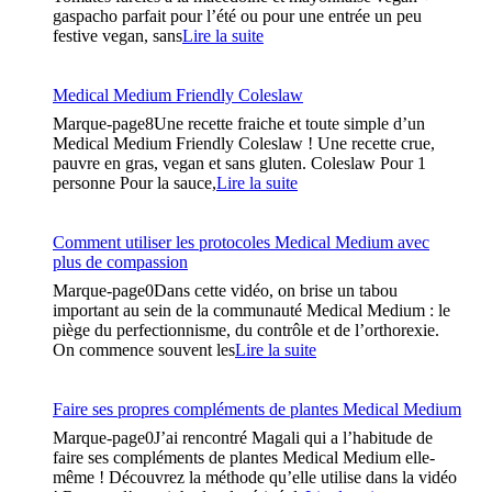
gaspacho parfait pour l’été ou pour une entrée un peu
« Tomates
festive vegan, sans
Lire la suite
farcies
à
la
Medical Medium Friendly Coleslaw
macédoine
Marque-page8Une recette fraiche et toute simple d’un
et
Medical Medium Friendly Coleslaw ! Une recette crue,
mayonnaise
pauvre en gras, vegan et sans gluten. Coleslaw Pour 1
vegan
« Medical
personne Pour la sauce,
Lire la suite
+
Medium
gaspacho »
Friendly
Coleslaw »
Comment utiliser les protocoles Medical Medium avec
plus de compassion
Marque-page0Dans cette vidéo, on brise un tabou
important au sein de la communauté Medical Medium : le
piège du perfectionnisme, du contrôle et de l’orthorexie.
« Comment
On commence souvent les
Lire la suite
utiliser
les
protocoles
Faire ses propres compléments de plantes Medical Medium
Medical
Marque-page0J’ai rencontré Magali qui a l’habitude de
Medium
faire ses compléments de plantes Medical Medium elle-
avec
même ! Découvrez la méthode qu’elle utilise dans la vidéo
plus