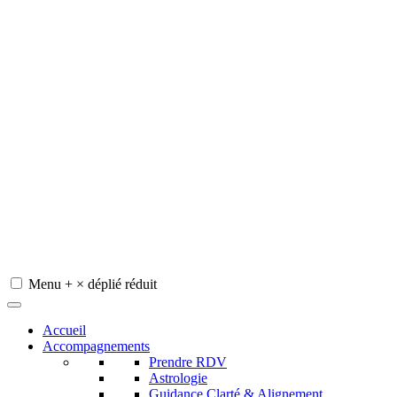
Menu
+
×
déplié
réduit
Redeviens-toi
Accueil
Accompagnements
Prendre RDV
Astrologie
Guidance Clarté & Alignement