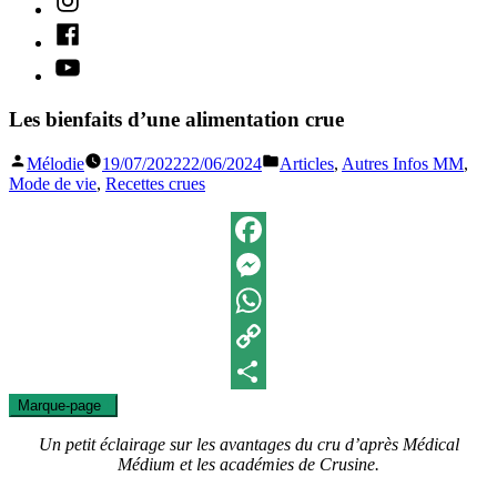
Facebook
Youtube
Les bienfaits d’une alimentation crue
Publié
Publié
Mélodie
19/07/2022
22/06/2024
Articles
,
Autres Infos MM
,
par
dans
Mode de vie
,
Recettes crues
Facebook
Messenger
WhatsApp
Copy
Marque-page
0
Link
Partager
Un petit éclairage sur les avantages du cru d’après Médical
Médium et les académies de Crusine.