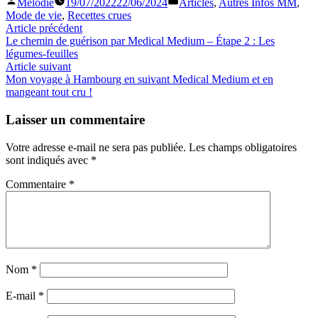
Publié
Publié
Mélodie
19/07/2022
22/06/2024
Articles
,
Autres Infos MM
,
Link
Partager
par
dans
Mode de vie
,
Recettes crues
Navigation
Article
Article précédent
précédent :
Le chemin de guérison par Medical Medium – Étape 2 : Les
de
légumes-feuilles
l’article
Article
Article suivant
suivant
Mon voyage à Hambourg en suivant Medical Medium et en
:
mangeant tout cru !
Laisser un commentaire
Votre adresse e-mail ne sera pas publiée.
Les champs obligatoires
sont indiqués avec
*
Commentaire
*
Nom
*
E-mail
*