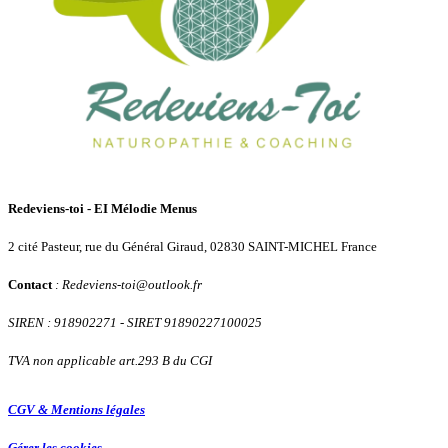
Redeviens-toi - EI Mélodie Menus
2 cité Pasteur, rue du Général Giraud, 02830 SAINT-MICHEL France
Contact
: Redeviens-toi
@
outlook.fr
SIREN : 918902271
- SIRET 91890227100025
TVA non applicable art.293 B du CGI
CGV & Mentions légales
Gérer les cookies