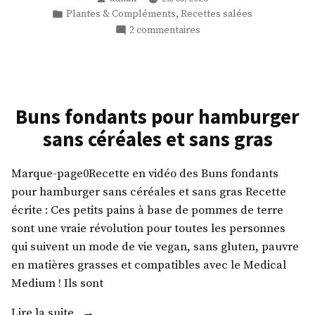
+
par
Publié
,
Plantes & Compléments
Recettes salées
infos
dans
sur
2 commentaires
Medical
Soupe
Medium »
d’ortie
+
infos
Medical
Buns fondants pour hamburger
Medium
sans céréales et sans gras
Marque-page0Recette en vidéo des Buns fondants
pour hamburger sans céréales et sans gras Recette
écrite : Ces petits pains à base de pommes de terre
sont une vraie révolution pour toutes les personnes
qui suivent un mode de vie vegan, sans gluten, pauvre
en matières grasses et compatibles avec le Medical
Medium ! Ils sont
« Buns
Lire la suite