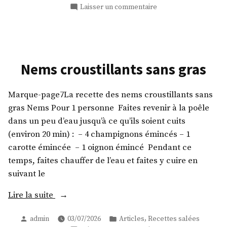
dans
sur
Laisser un commentaire
Medical
Medium
Friendly
Coleslaw
Nems croustillants sans gras
Marque-page7La recette des nems croustillants sans
gras Nems Pour 1 personne Faites revenir à la poêle
dans un peu d’eau jusqu’à ce qu’ils soient cuits
(environ 20 min) : – 4 champignons émincés – 1
carotte émincée – 1 oignon émincé Pendant ce
temps, faites chauffer de l’eau et faites y cuire en
suivant le
« Nems
Lire la suite
croustillants
Publié
Publié
,
admin
03/07/2026
Articles
Recettes salées
sans