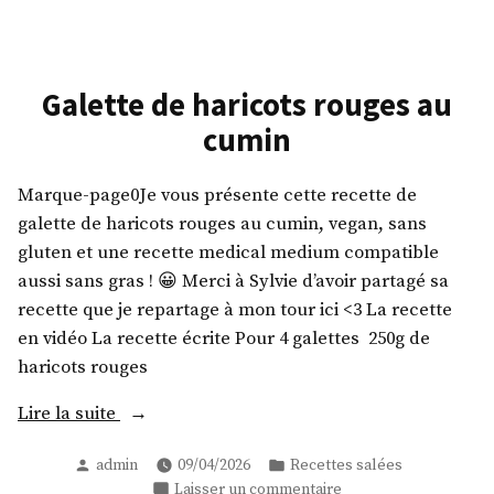
au
« thon »
vegan
Galette de haricots rouges au
cumin
Marque-page0Je vous présente cette recette de
galette de haricots rouges au cumin, vegan, sans
gluten et une recette medical medium compatible
aussi sans gras ! 😀 Merci à Sylvie d’avoir partagé sa
recette que je repartage à mon tour ici <3 La recette
en vidéo La recette écrite Pour 4 galettes 250g de
haricots rouges
« Galette
Lire la suite
de
Publié
Publié
admin
09/04/2026
Recettes salées
haricots
par
dans
sur
Laisser un commentaire