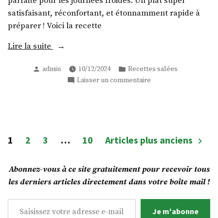
parfaite pour les journées froides. Un plat super
satisfaisant, réconfortant, et étonnamment rapide à
préparer ! Voici la recette
« Moussaka
Lire la suite
Vegan
Publié
Publié
admin
10/12/2024
Recettes salées
Medical
par
dans
sur
Laisser un commentaire
Medium
Moussaka
friendly »
Vegan
Medical
Medium
friendly
Pagination
1
2
3
…
10
Articles plus anciens
des
publications
Abonnez-vous à ce site gratuitement pour recevoir tous
les derniers articles directement dans votre boîte mail !
Saisissez votre adresse e-mail…
Je m'abonne