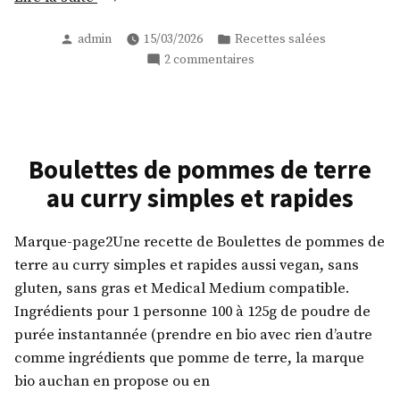
fondants
Publié
Publié
admin
15/03/2026
Recettes salées
pour
par
dans
sur
2 commentaires
hamburger
Buns
sans
fondants
céréales
pour
et
hamburger
sans
sans
Boulettes de pommes de terre
céréales
gras »
au curry simples et rapides
et
sans
gras
Marque-page2Une recette de Boulettes de pommes de
terre au curry simples et rapides aussi vegan, sans
gluten, sans gras et Medical Medium compatible.
Ingrédients pour 1 personne 100 à 125g de poudre de
purée instantannée (prendre en bio avec rien d’autre
comme ingrédients que pomme de terre, la marque
bio auchan en propose ou en