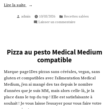
« Boulettes
Lire la suite
de
Publié
Publié
admin
10/03/2026
Recettes salées
pommes
par
dans
sur
Laisser un commentaire
de
Boulettes
terre
de
au
pommes
curry
de
terre
simples
Pizza au pesto Medical Medium
au
et
compatible
curry
rapides »
simples
et
Marque-page1Des pizzas sans céréales, vegan, sans
rapides
gluten et compatibles avec l’alimentation Medical
Medium, j’en ai mangé des tas depuis le nombre
d’années que je suis MM, mais alors celle-là, je la
place dans le top du top ! Elle est satisfaisante à
souhait ! Je vous laisse l’essayer pour vous faire votre