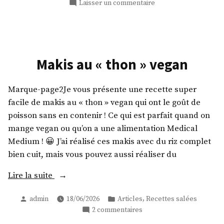
par
dans
sur
Laisser un commentaire
gras »
Nems
croustillants
sans
gras
Makis au « thon » vegan
Marque-page2Je vous présente une recette super
facile de makis au « thon » vegan qui ont le goût de
poisson sans en contenir ! Ce qui est parfait quand on
mange vegan ou qu’on a une alimentation Medical
Medium ! 😀 J’ai réalisé ces makis avec du riz complet
bien cuit, mais vous pouvez aussi réaliser du
« Makis
Lire la suite
au
Publié
Publié
,
admin
18/06/2026
Articles
Recettes salées
« thon »
par
dans
sur
2 commentaires
vegan »
Makis