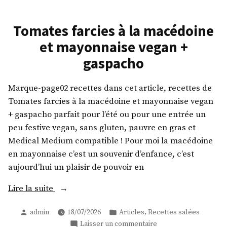
Tomates farcies à la macédoine
et mayonnaise vegan +
gaspacho
Marque-page02 recettes dans cet article, recettes de
Tomates farcies à la macédoine et mayonnaise vegan
+ gaspacho parfait pour l’été ou pour une entrée un
peu festive vegan, sans gluten, pauvre en gras et
Medical Medium compatible ! Pour moi la macédoine
en mayonnaise c’est un souvenir d’enfance, c’est
aujourd’hui un plaisir de pouvoir en
« Tomates
Lire la suite
farcies
Publié
Publié
,
admin
18/07/2026
Articles
Recettes salées
à
par
dans
sur
Laisser un commentaire