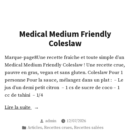
la
Tomates
macédoine
farcies
et
à
mayonnaise
la
macédoine
vegan
Medical Medium Friendly
et
+
Coleslaw
mayonnaise
gaspacho »
vegan
+
Marque-page8Une recette fraiche et toute simple d’un
gaspacho
Medical Medium Friendly Coleslaw ! Une recette crue,
pauvre en gras, vegan et sans gluten. Coleslaw Pour 1
personne Pour la sauce, mélangez dans un plat : – Le
jus d’un demi petit citron – 1 cs de sucre de coco – 1
cc de tahini – 1/4
« Medical
Lire la suite
Medium
Publié
admin
12/07/2026
Friendly
par
Publié
,
,
Articles
Recettes crues
Recettes salées
Coleslaw »