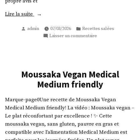
propre avis et
« Pizza
Lire la suite
au
Publié
Publié
admin
07/03/2026
Recettes salées
pesto
par
dans
sur
Laisser un commentaire
Medical
Pizza
Medium
au
compatible »
pesto
Medical
Medium
Moussaka Vegan Medical
compatible
Medium friendly
Marque-page0Une recette de Moussaka Vegan
Medical Medium friendly! La vidéo : Moussaka vegan –
Le plat réconfortant par excellence ! ✨ Cette
moussaka vegan, sans gluten, pauvre en gras et
compatible avec l’alimentation Medical Medium est