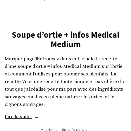
rouges
Galette
au
de
cumin »
haricots
rouges
au
Soupe d’ortie + infos Medical
cumin
Medium
Marque-page0Retrouvez dans cet article la recette
d’une soupe d’ortie = infos Medical Medium sur l’ortie
et comment l’utilisez pour obtenir ses bienfaits. La
recette Voici une recette toute simple et pas chère du
tout que j’ai réalisé pour ma part avec des ingrédients
sauvages cueillis en pleine nature : les orties et les
oignons sauvages.
« Soupe
Lire la suite
d’ortie
Publié
admin
26/03/2026