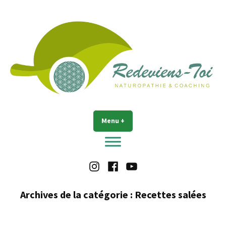
Accéder
au
contenu
Redeviens-toi
Menu
+
déplié
réduit
Instagram
Facebook
Youtube
Archives de la catégorie :
Recettes salées