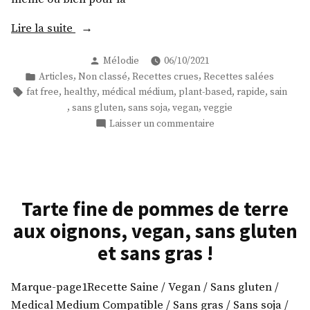
« Salade
Lire la suite
vinaigrette
Publié
Mélodie
06/10/2021
aux
par
Publié
,
,
,
Articles
Non classé
Recettes crues
Recettes salées
raisins
dans
Étiquettes :
,
,
,
,
,
fat free
healthy
médical médium
plant-based
rapide
sain
et
,
,
,
,
sans gluten
sans soja
vegan
veggie
curcuma »
sur
Laisser un commentaire
Salade
vinaigrette
aux
raisins
et
Tarte fine de pommes de terre
curcuma
aux oignons, vegan, sans gluten
et sans gras !
Marque-page1Recette Saine / Vegan / Sans gluten /
Medical Medium Compatible / Sans gras / Sans soja /