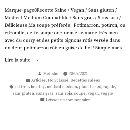
recettes) »
levure
au
Marque-page0Recette Saine / Vegan / Sans gluten /
« thon »
Medical Medium Compatible / Sans gras / Sans soja /
vegan!
Délicieuse Ma soupe préférée ! Potimarron, potiron, ou
(2
citrouille, cette soupe onctueuse se marie très bien
recettes)
avec du curry et des petits oignons rôtis versée dans
un demi potimarron rôti en guise de bol ! Simple mais
« Soupe
Lire la suite
de
Publié
Mélodie
30/09/2021
potimarron
par
Publié
,
,
Articles
Non classé
Recettes salées
au
dans
Étiquettes :
,
,
,
,
,
fat free
healthy
médical médium
plant-based
rapide
curry
,
,
,
,
,
sans gluten
sans gras
sans soja
soupe
vegan
veggie
et
sur
Laisser un commentaire
oignons
Soupe
rôtis
de
potimarron
! »
au