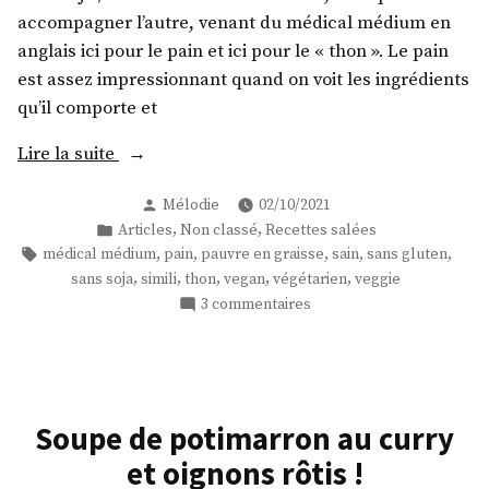
ajoutée
accompagner l’autre, venant du médical médium en
!
anglais ici pour le pain et ici pour le « thon ». Le pain
est assez impressionnant quand on voit les ingrédients
qu’il comporte et
« Tartines
Lire la suite
de
Publié
Mélodie
02/10/2021
pain
par
Publié
,
,
Articles
Non classé
Recettes salées
sans
dans
Étiquettes :
,
,
,
,
,
médical médium
pain
pauvre en graisse
sain
sans gluten
gluten
,
,
,
,
,
sans soja
simili
thon
vegan
végétarien
veggie
et
sur
3 commentaires
sans
Tartines
levure
de
pain
au
sans
« thon »
gluten
Soupe de potimarron au curry
vegan!
et
et oignons rôtis !
(2
sans