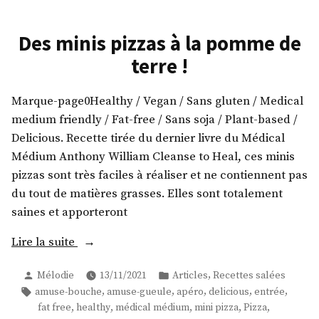
Des minis pizzas à la pomme de
terre !
Marque-page0Healthy / Vegan / Sans gluten / Medical
medium friendly / Fat-free / Sans soja / Plant-based /
Delicious. Recette tirée du dernier livre du Médical
Médium Anthony William Cleanse to Heal, ces minis
pizzas sont très faciles à réaliser et ne contiennent pas
du tout de matières grasses. Elles sont totalement
saines et apporteront
« Des
Lire la suite
minis
Publié
Publié
,
Mélodie
13/11/2021
Articles
Recettes salées
pizzas
par
dans
Étiquettes :
,
,
,
,
,
amuse-bouche
amuse-gueule
apéro
delicious
entrée
à
,
,
,
,
,
fat free
healthy
médical médium
mini pizza
Pizza
la