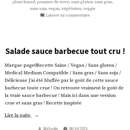
,
,
,
,
plant-based
pommes de terre
sans gluten
sans gras
pomme
,
,
,
sans soja
vegan
végétarien
veggie
de
sur
Laisser un commentaire
terre
Des
minis
! »
pizzas
à
la
Salade sauce barbecue tout cru !
pomme
de
Marque-page0Recette Saine / Vegan / Sans gluten /
terre
!
Medical Medium Compatible / Sans gras / Sans soja /
Délicieuse J’ai été bluffée par le goût de cette sauce
barbecue toute crue ! On retrouve vraiment le goût de
la vraie sauce barbecue ! Mais ici dans une version
crue et sans gras ! Recette inspirée
« Salade
Lire la suite
sauce
Publié
Mélodie
08/10/2021