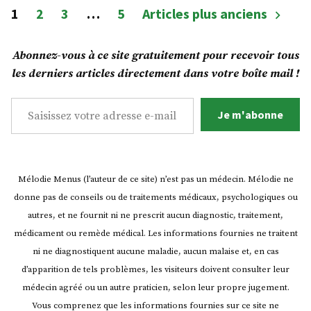
curry
Pagination
1
2
3
…
5
Articles plus anciens
et
des
oignons
rôtis
publications
Abonnez-vous à ce site gratuitement pour recevoir tous
!
les derniers articles directement dans votre boîte mail !
Saisissez votre adresse e-mail…
Je m'abonne
Mélodie Menus (l’auteur de ce site) n’est pas un médecin. Mélodie ne
donne pas de conseils ou de traitements médicaux, psychologiques ou
autres, et ne fournit ni ne prescrit aucun diagnostic, traitement,
médicament ou remède médical. Les informations fournies ne traitent
ni ne diagnostiquent aucune maladie, aucun malaise et, en cas
d’apparition de tels problèmes, les visiteurs doivent consulter leur
médecin agréé ou un autre praticien, selon leur propre jugement.
Vous comprenez que les informations fournies sur ce site ne