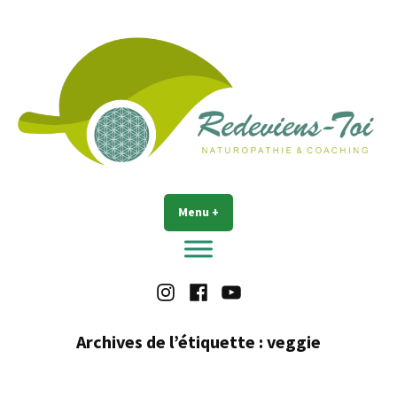
Accéder
au
contenu
Redeviens-toi
Menu
+
déplié
réduit
Instagram
Facebook
Youtube
Archives de l’étiquette :
veggie