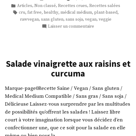
barbecue
par
Publié
,
,
,
Articles
Non classé
Recettes crues
Recettes salées
tout
dans
Étiquettes :
,
,
,
,
,
cru
fat free
healthy
médical médium
plant-based
cru
,
,
,
,
rawvegan
sans gluten
sans soja
vegan
veggie
! »
sur
Laisser un commentaire
Salade
sauce
barbecue
tout
cru
Salade vinaigrette aux raisins et
!
curcuma
Marque-page0Recette Saine / Vegan / Sans gluten /
Medical Medium Compatible / Sans gras / Sans soja /
Délicieuse Laissez-vous surprendre par les multitudes
de possibilités qu’offrent les salades ! Laissez libre
court à votre imagination lorsque vous décidez d’en
confectionner une, que ce soit pour la salade en elle
même ou bien pour la