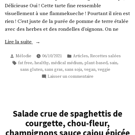
Délicieuse Oui ! Cette tarte fine ressemble
visuellement à une flammekueche ! Pourtant il n’en est
rien ! C’est juste de la purée de pomme de terre étalée
avec des herbes et des rondelles d’oignons. On ne
« Tarte
Lire la suite
fine
Publié
Publié
,
Mélodie
06/10/2021
Articles
Recettes salées
de
par
dans
Étiquettes :
,
,
,
,
,
fat free
healthy
médical médium
plant-based
sain
pommes
,
,
,
,
sans gluten
sans gras
sans soja
vegan
veggie
de
sur
Laisser un commentaire
terre
Tarte
aux
fine
oignons,
de
pommes
vegan,
de
Salade crue de spaghettis de
sans
terre
gluten
courgette, chou-fleur,
aux
et
oignons,
champignons sauce cajou épicée