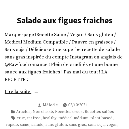
tomate »
de
patate
douce
Salade aux figues fraiches
à
la
Marque-page1Recette Saine / Vegan / Sans gluten /
tomate
Medical Medium Compatible / Pauvre en graisses /
Sans soja / Délicieuse Une superbe recette de salade
sans gras inspirée du compte Instagram en anglais de
@Rawfoodromance ! Plein de crudités et une bonne
sauce aux figues fraiches ! Pas mal du tout ! LA
RECETTE :
« Salade
Lire la suite
aux
Publié
Mélodie
05/10/2021
figues
par
Publié
,
,
,
Articles
Non classé
Recettes crues
Recettes salées
fraiches »
dans
Étiquettes :
,
,
,
,
,
crue
fat free
healthy
médical médium
plant-based
,
,
,
,
,
,
,
rapide
saine
salade
sans gluten
sans gras
sans soja
vegan