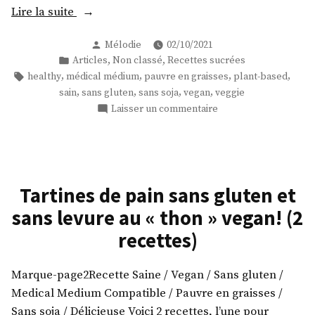
« Des
Lire la suite
muffins
Publié
Mélodie
02/10/2021
à
par
Publié
,
,
Articles
Non classé
Recettes sucrées
l’orange
dans
Étiquettes :
,
,
,
,
healthy
médical médium
pauvre en graisses
plant-based
et
,
,
,
,
sain
sans gluten
sans soja
vegan
veggie
au
sur
Laisser un commentaire
sirop
Des
vegan,
muffins
à
sans
l’orange
gluten
et
Tartines de pain sans gluten et
et
au
sans levure au « thon » vegan! (2
sans
sirop
graisse
vegan,
recettes)
sans
ajoutée
gluten
! »
Marque-page2Recette Saine / Vegan / Sans gluten /
et
Medical Medium Compatible / Pauvre en graisses /
sans
graisse
Sans soja / Délicieuse Voici 2 recettes, l’une pour