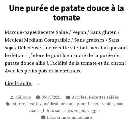
de
Une purée de patate douce à la
cajou
courgette,
tomate
épicée »
chou-
fleur,
champignons
Marque-page0Recette Saine / Vegan / Sans gluten /
sauce
Medical Medium Compatible / Sans graisses / Sans
cajou
soja / Délicieuse Une recette vite-fait-bien-fait qui vaut
épicée
le détour ! J’adore le goût bien sucré de la purée de
patate douce allié à l’acidité de la tomate et du citron !
Avec les petits pois et la coriandre
« Une
Lire la suite
purée
Publié
Publié
,
Mélodie
05/10/2021
Articles
Recettes salées
de
par
dans
Étiquettes :
,
,
,
,
,
fat free
healthy
médical médium
plant-based
rapide
sain
patate
,
,
,
,
sans gluten
sans soja
vegan
veggie
douce
sur
Laisser un commentaire
à
Une
la
purée