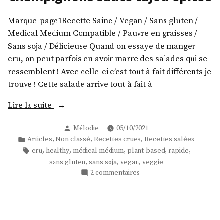
sans
vegan,
sans
gras
Marque-page1Recette Saine / Vegan / Sans gluten /
gluten
! »
Medical Medium Compatible / Pauvre en graisses /
et
sans
Sans soja / Délicieuse Quand on essaye de manger
gras
cru, on peut parfois en avoir marre des salades qui se
!
ressemblent ! Avec celle-ci c’est tout à fait différents je
trouve ! Cette salade arrive tout à fait à
« Salade
Lire la suite
crue
Publié
Mélodie
05/10/2021
de
par
Publié
,
,
,
Articles
Non classé
Recettes crues
Recettes salées
spaghettis
dans
Étiquettes :
,
,
,
,
,
cru
healthy
médical médium
plant-based
rapide
de
,
,
,
sans gluten
sans soja
vegan
veggie
courgette,
sur
2 commentaires
chou-
Salade
fleur,
crue
de
champignons
spaghettis
sauce