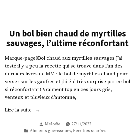
Des
sans
beignets
gluten,
aux
vegan
pommes
sans
et
Un bol bien chaud de myrtilles
gluten,
sans
sauvages, l’ultime réconfortant
vegan
gras »
et
sans
Marque-page0Bol chaud aux myrtilles sauvages J’ai
gras
testé il y a peu la recette qui se trouve dans l’un des
derniers livres de MM : le bol de myrtilles chaud pour
verser sur les gaufres et j’ai été très surprise par ce bol
si réconfortant ! Vraiment top en ces jours gris,
venteux et pluvieux d’automne,
« Un
Lire la suite
bol
Publié
Mélodie
27/11/2022
bien
par
Publié
,
Aliments guérisseurs
Recettes sucrées
chaud