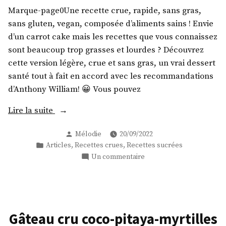
Marque-page0Une recette crue, rapide, sans gras,
sans gluten, vegan, composée d’aliments sains ! Envie
d’un carrot cake mais les recettes que vous connaissez
sont beaucoup trop grasses et lourdes ? Découvrez
cette version légère, crue et sans gras, un vrai dessert
santé tout à fait en accord avec les recommandations
d’Anthony William! 😀 Vous pouvez
« Carrot
Lire la suite
cake/gâteau
Publié
Mélodie
20/09/2022
à
par
Publié
,
,
Articles
Recettes crues
Recettes sucrées
la
dans
sur
Un commentaire
carotte
Carrot
tout
cake/gâteau
cru
à
la
et
carotte
sans
Gâteau cru coco-pitaya-myrtilles
tout