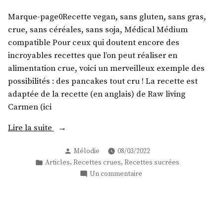
et
Marque-page0Recette vegan, sans gluten, sans gras,
Médical
Médium
crue, sans céréales, sans soja, Médical Médium
friendly
compatible Pour ceux qui doutent encore des
pour
incroyables recettes que l’on peut réaliser en
Pâques,
alimentation crue, voici un merveilleux exemple des
Anniversaires,
possibilités : des pancakes tout cru ! La recette est
ou
adaptée de la recette (en anglais) de Raw living
autres
occasions
Carmen (ici
!
« Pancakes
Lire la suite
tout
Publié
Mélodie
08/03/2022
cru
par
Publié
,
,
Articles
Recettes crues
Recettes sucrées
! »
dans
sur
Un commentaire
Pancakes
tout
cru
!