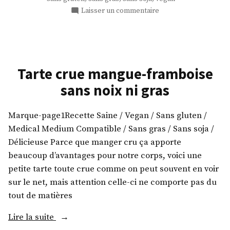
cannelle)
sur
Laisser un commentaire
crus
Cinnamon
et
Rolls
(Roulés
sans
à
gras
la
Tarte crue mangue-framboise
! »
cannelle)
sans noix ni gras
crus
et
sans
Marque-page1Recette Saine / Vegan / Sans gluten /
gras
Medical Medium Compatible / Sans gras / Sans soja /
!
Délicieuse Parce que manger cru ça apporte
beaucoup d’avantages pour notre corps, voici une
petite tarte toute crue comme on peut souvent en voir
sur le net, mais attention celle-ci ne comporte pas du
tout de matières
« Tarte
Lire la suite