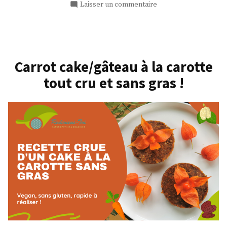
dans
sur
Laisser un commentaire
de
Un
myrtilles
bol
sauvages,
bien
chaud
l’ultime
de
réconfortant »
Carrot cake/gâteau à la carotte
myrtilles
tout cru et sans gras !
sauvages,
l’ultime
réconfortant