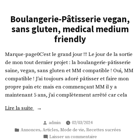
Boulangerie-Pâtisserie vegan,
sans gluten, medical medium
friendly
Marque-page0C’est le grand jour !!! Le jour de la sortie
de mon tout dernier projet : la boulangerie-pâtisserie
saine, vegan, sans gluten et MM compatible ! Oui, MM
compatible ! J’ai toujours adoré pâtisser et faire mon
propre pain etc mais en commençant MM il y a
maintenant 5 ans, j’ai complètement arrêté car cela
« Boulangerie-
Lire la suite
Pâtisserie
Publié
admin
02/03/2024
vegan,
par
Publié
,
,
,
Annonces
Articles
Mode de vie
Recettes sucrées
sans
dans
sur
Laisser un commentaire