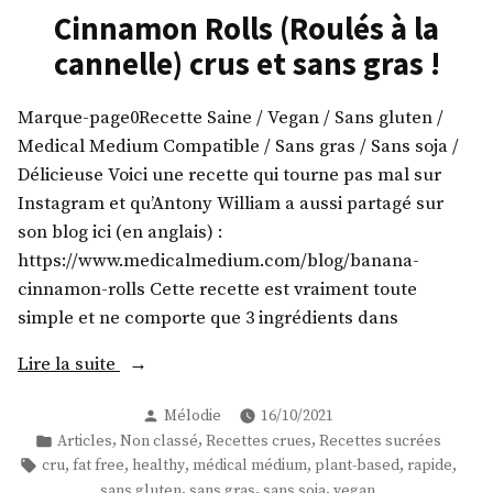
Cinnamon Rolls (Roulés à la
cannelle) crus et sans gras !
Marque-page0Recette Saine / Vegan / Sans gluten /
Medical Medium Compatible / Sans gras / Sans soja /
Délicieuse Voici une recette qui tourne pas mal sur
Instagram et qu’Antony William a aussi partagé sur
son blog ici (en anglais) :
https://www.medicalmedium.com/blog/banana-
cinnamon-rolls Cette recette est vraiment toute
simple et ne comporte que 3 ingrédients dans
« Cinnamon
Lire la suite
Rolls
Publié
Mélodie
16/10/2021
(Roulés
par
Publié
,
,
,
Articles
Non classé
Recettes crues
Recettes sucrées
à
dans
Étiquettes :
,
,
,
,
,
,
cru
fat free
healthy
médical médium
plant-based
rapide
la
,
,
,
sans gluten
sans gras
sans soja
vegan