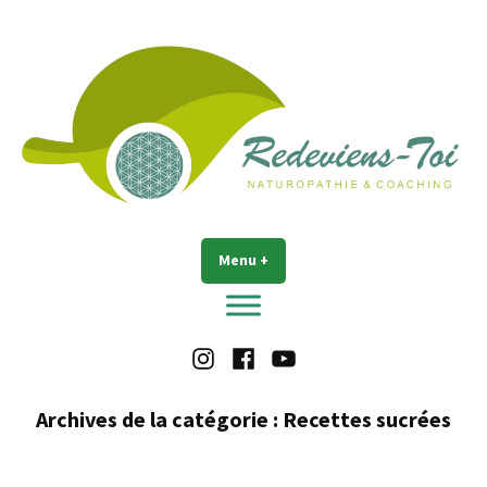
Accéder
au
contenu
Redeviens-toi
Menu
+
déplié
réduit
Instagram
Facebook
Youtube
Archives de la catégorie :
Recettes sucrées