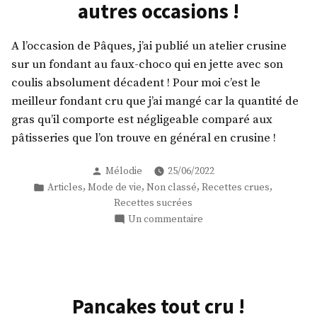
autres occasions !
medical
medium
friendly
A l’occasion de Pâques, j’ai publié un atelier crusine
sur un fondant au faux-choco qui en jette avec son
coulis absolument décadent ! Pour moi c’est le
meilleur fondant cru que j’ai mangé car la quantité de
gras qu’il comporte est négligeable comparé aux
pâtisseries que l’on trouve en général en crusine !
Publié
Mélodie
25/06/2022
par
Publié
,
,
,
,
Articles
Mode de vie
Non classé
Recettes crues
dans
Recettes sucrées
sur
Un commentaire
Un
gâteau
cru,
pauvre
en
Pancakes tout cru !
gras