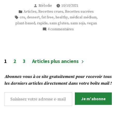
crue
Publié
Mélodie
10/10/2021
mangue-
par
Publié
,
,
Articles
Recettes crues
Recettes sucrées
framboise
dans
Étiquettes :
,
,
,
,
,
cru
dessert
fat free
healthy
médical médium
sans
,
,
,
,
plant-based
rapide
sans gluten
sans soja
vegan
noix
sur
4 commentaires
ni
Tarte
gras »
crue
mangue-
framboise
sans
Pagination
1
2
3
Articles plus anciens
noix
des
ni
gras
publications
Abonnez-vous à ce site gratuitement pour recevoir tous
les derniers articles directement dans votre boîte mail !
Saisissez votre adresse e-mail…
Je m'abonne