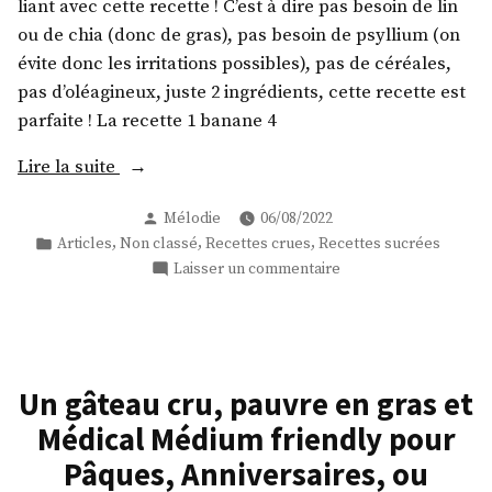
liant avec cette recette ! C’est à dire pas besoin de lin
guérisseurs
!
ou de chia (donc de gras), pas besoin de psyllium (on
évite donc les irritations possibles), pas de céréales,
pas d’oléagineux, juste 2 ingrédients, cette recette est
parfaite ! La recette 1 banane 4
« Des
Lire la suite
pancakes
Publié
Mélodie
06/08/2022
tout
par
Publié
,
,
,
Articles
Non classé
Recettes crues
Recettes sucrées
cru,
dans
sur
Laisser un commentaire
vegan,
Des
sans
pancakes
gluten,
tout
cru,
sans
vegan,
gras,
Un gâteau cru, pauvre en gras et
sans
medical
Médical Médium friendly pour
gluten,
medium
sans
Pâques, Anniversaires, ou
friendly »
gras,