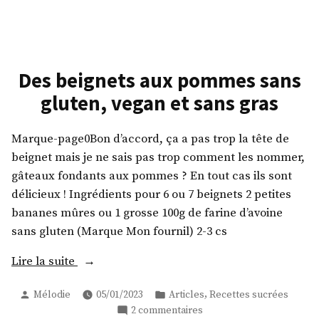
gluten,
Boulangerie-
medical
Pâtisserie
medium
vegan,
sans
friendly »
gluten,
Des beignets aux pommes sans
medical
gluten, vegan et sans gras
medium
friendly
Marque-page0Bon d’accord, ça a pas trop la tête de
beignet mais je ne sais pas trop comment les nommer,
gâteaux fondants aux pommes ? En tout cas ils sont
délicieux ! Ingrédients pour 6 ou 7 beignets 2 petites
bananes mûres ou 1 grosse 100g de farine d’avoine
sans gluten (Marque Mon fournil) 2-3 cs
« Des
Lire la suite
beignets
Publié
Publié
,
Mélodie
05/01/2023
Articles
Recettes sucrées
aux
par
dans
sur
2 commentaires
pommes