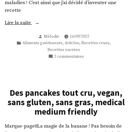
maladies ! C’est ainsi que j’ai décidé d’inventer une
recette
« Gâteau
Lire la suite
cru
Publié
Mélodie
16/09/2022
coco-
par
Publié
,
,
,
Aliments guérisseurs
Articles
Recettes crues
pitaya-
dans
Recettes sucrées
myrtilles
sur
2 commentaires
santé
Gâteau
pauvre
cru
en
coco-
pitaya-
gras
myrtilles
Des pancakes tout cru, vegan,
aux
santé
ingrédients
sans gluten, sans gras, medical
pauvre
guérisseurs
en
medium friendly
! »
gras
aux
Marque-page0La magie de la banane ! Pas besoin de
ingrédients