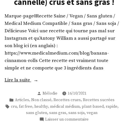
cannelle) crus et sans gras !
de
terre
!
Marque-page0Recette Saine / Vegan / Sans gluten /
Medical Medium Compatible / Sans gras / Sans soja /
Délicieuse Voici une recette qui tourne pas mal sur
Instagram et qu’Antony William a aussi partagé sur
son blog ici (en anglais) :
https://www.medicalmedium.com/blog/banana-
cinnamon-rolls Cette recette est vraiment toute
simple et ne comporte que 3 ingrédients dans
« Cinnamon
Lire la suite
Rolls
Publié
Mélodie
16/10/2021
(Roulés
par
Publié
,
,
,
Articles
Non classé
Recettes crues
Recettes sucrées
à
dans
Étiquettes :
,
,
,
,
,
,
cru
fat free
healthy
médical médium
plant-based
rapide
la
,
,
,
sans gluten
sans gras
sans soja
vegan
cannelle)
sur
Laisser un commentaire
crus
Cinnamon