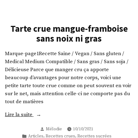
et
Rolls
(Roulés
sans
à
gras
la
Tarte crue mangue-framboise
! »
cannelle)
sans noix ni gras
crus
et
sans
Marque-page1Recette Saine / Vegan / Sans gluten /
gras
Medical Medium Compatible / Sans gras / Sans soja /
!
Délicieuse Parce que manger cru ça apporte
beaucoup d’avantages pour notre corps, voici une
petite tarte toute crue comme on peut souvent en voir
sur le net, mais attention celle-ci ne comporte pas du
tout de matières
« Tarte
Lire la suite
crue
Publié
Mélodie
10/10/2021
mangue-
par
Publié
,
,
Articles
Recettes crues
Recettes sucrées