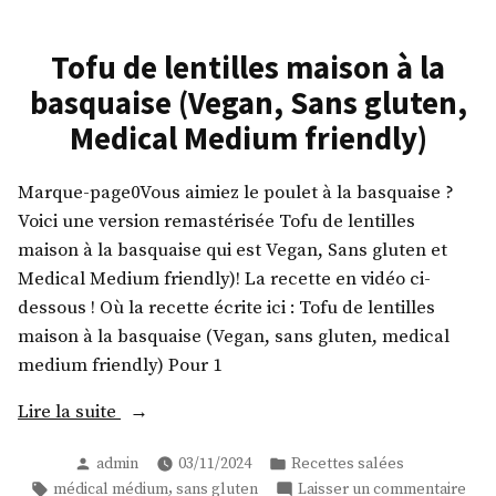
Tofu de lentilles maison à la
basquaise (Vegan, Sans gluten,
Medical Medium friendly)
Marque-page0Vous aimiez le poulet à la basquaise ?
Voici une version remastérisée Tofu de lentilles
maison à la basquaise qui est Vegan, Sans gluten et
Medical Medium friendly)! La recette en vidéo ci-
dessous ! Où la recette écrite ici : Tofu de lentilles
maison à la basquaise (Vegan, sans gluten, medical
medium friendly) Pour 1
« Tofu
Lire la suite
de
Publié
Publié
admin
03/11/2024
Recettes salées
lentilles
par
dans
Étiquettes :
sur
,
médical médium
sans gluten
Laisser un commentaire