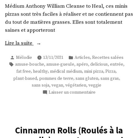
Médium Anthony William Cleanse to Heal, ces minis
pizzas sont très faciles à réaliser et ne contiennent pas
du tout de matières grasses. Elles sont totalement
saines et apporteront
« Des
Lire la suite
minis
Publié
Publié
,
Mélodie
13/11/2021
Articles
Recettes salées
pizzas
par
dans
Étiquettes :
,
,
,
,
,
amuse-bouche
amuse-gueule
apéro
delicious
entrée
à
,
,
,
,
,
fat free
healthy
médical médium
mini pizza
Pizza
la
,
,
,
,
plant-based
pommes de terre
sans gluten
sans gras
pomme
,
,
,
sans soja
vegan
végétarien
veggie
de
sur
Laisser un commentaire
terre
Des
minis
! »
pizzas
à
la
Cinnamon Rolls (Roulés à la
pomme