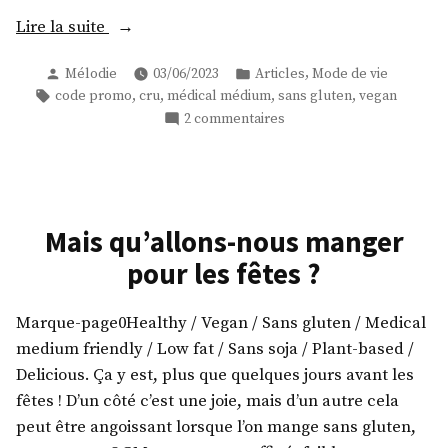
« Ma
Lire la suite
boutique
Publié
Publié
,
Mélodie
03/06/2023
Articles
Mode de vie
crue
par
dans
Étiquettes :
,
,
,
,
code promo
cru
médical médium
sans gluten
vegan
préférée
sur
2 commentaires
+
Ma
Code
boutique
promo
crue
préférée
Biovie »
+
Mais qu’allons-nous manger
Code
pour les fêtes ?
promo
Biovie
Marque-page0Healthy / Vegan / Sans gluten / Medical
medium friendly / Low fat / Sans soja / Plant-based /
Delicious. Ça y est, plus que quelques jours avant les
fêtes ! D’un côté c’est une joie, mais d’un autre cela
peut être angoissant lorsque l’on mange sans gluten,