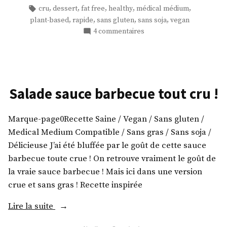
framboise
dans
Étiquettes :
,
,
,
,
,
cru
dessert
fat free
healthy
médical médium
sans
,
,
,
,
plant-based
rapide
sans gluten
sans soja
vegan
noix
sur
4 commentaires
ni
Tarte
gras »
crue
mangue-
framboise
sans
Salade sauce barbecue tout cru !
noix
ni
Marque-page0Recette Saine / Vegan / Sans gluten /
gras
Medical Medium Compatible / Sans gras / Sans soja /
Délicieuse J’ai été bluffée par le goût de cette sauce
barbecue toute crue ! On retrouve vraiment le goût de
la vraie sauce barbecue ! Mais ici dans une version
crue et sans gras ! Recette inspirée
« Salade
Lire la suite
sauce