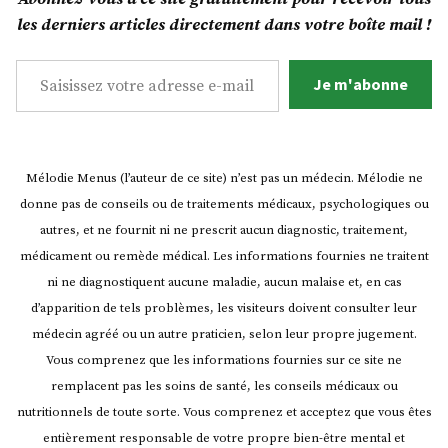
publications
sans
vegan,
les derniers articles directement dans votre boîte mail !
sans
gras
gluten
Saisissez votre adresse e-mail…
! »
et
Je m'abonne
sans
gras
!
Mélodie Menus (l’auteur de ce site) n’est pas un médecin. Mélodie ne
donne pas de conseils ou de traitements médicaux, psychologiques ou
autres, et ne fournit ni ne prescrit aucun diagnostic, traitement,
médicament ou remède médical. Les informations fournies ne traitent
ni ne diagnostiquent aucune maladie, aucun malaise et, en cas
d’apparition de tels problèmes, les visiteurs doivent consulter leur
médecin agréé ou un autre praticien, selon leur propre jugement.
Vous comprenez que les informations fournies sur ce site ne
remplacent pas les soins de santé, les conseils médicaux ou
nutritionnels de toute sorte. Vous comprenez et acceptez que vous êtes
entièrement responsable de votre propre bien-être mental et