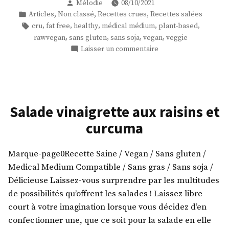
Publié
Mélodie
08/10/2021
barbecue
par
Publié
,
,
,
Articles
Non classé
Recettes crues
Recettes salées
tout
dans
Étiquettes :
,
,
,
,
,
cru
fat free
healthy
médical médium
plant-based
cru
,
,
,
,
rawvegan
sans gluten
sans soja
vegan
veggie
! »
sur
Laisser un commentaire
Salade
sauce
barbecue
tout
cru
Salade vinaigrette aux raisins et
!
curcuma
Marque-page0Recette Saine / Vegan / Sans gluten /
Medical Medium Compatible / Sans gras / Sans soja /
Délicieuse Laissez-vous surprendre par les multitudes
de possibilités qu’offrent les salades ! Laissez libre
court à votre imagination lorsque vous décidez d’en
confectionner une, que ce soit pour la salade en elle