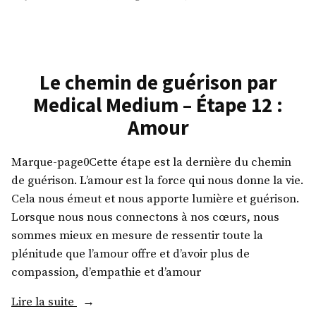
maison
Tof
à
de
la
lent
basquaise
mai
à
(Vegan,
Le chemin de guérison par
la
Sans
Medical Medium – Étape 12 :
basq
gluten,
(Veg
Amour
Medical
San
Medium
glut
Marque-page0Cette étape est la dernière du chemin
friendly) »
Med
de guérison. L’amour est la force qui nous donne la vie.
Med
frie
Cela nous émeut et nous apporte lumière et guérison.
Lorsque nous nous connectons à nos cœurs, nous
sommes mieux en mesure de ressentir toute la
plénitude que l’amour offre et d’avoir plus de
compassion, d’empathie et d’amour
« Le
Lire la suite