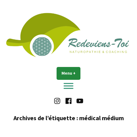
Accéder
au
contenu
Redeviens-toi
Menu
+
déplié
réduit
Instagram
Facebook
Youtube
Archives de l’étiquette :
médical médium