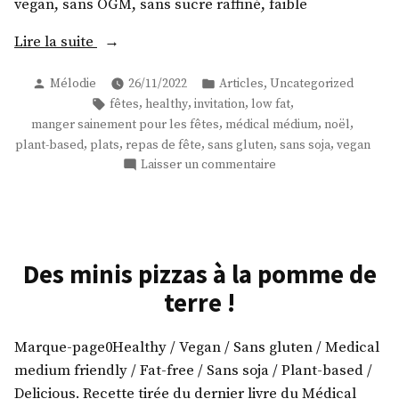
vegan, sans OGM, sans sucre raffiné, faible
« Mais
Lire la suite
qu’allons-
Publié
Publié
,
Mélodie
26/11/2022
Articles
Uncategorized
nous
par
dans
Étiquettes :
,
,
,
,
fêtes
healthy
invitation
low fat
manger
,
,
,
manger sainement pour les fêtes
médical médium
noël
pour
,
,
,
,
,
plant-based
plats
repas de fête
sans gluten
sans soja
vegan
les
sur
Laisser un commentaire
fêtes
Mais
? »
qu’allons-
nous
manger
pour
Des minis pizzas à la pomme de
les
terre !
fêtes
?
Marque-page0Healthy / Vegan / Sans gluten / Medical
medium friendly / Fat-free / Sans soja / Plant-based /
Delicious. Recette tirée du dernier livre du Médical