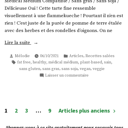
Medical Medium Compatible / Sans gras / Sans soja /
Délicieuse Oui ! Cette tarte fine ressemble
visuellement à une flammekueche ! Pourtant il n’en est
rien ! C’est juste de la purée de pomme de terre étalée
avec des herbes et des rondelles d’oignons. On ne
« Tarte
Lire la suite
fine
Publié
Publié
,
Mélodie
06/10/2021
Articles
Recettes salées
de
par
dans
Étiquettes :
,
,
,
,
,
fat free
healthy
médical médium
plant-based
sain
pommes
,
,
,
,
sans gluten
sans gras
sans soja
vegan
veggie
de
sur
Laisser un commentaire
terre
Tarte
aux
fine
oignons,
de
pommes
vegan,
de
Pagination
sans
1
2
3
…
9
Articles plus anciens
terre
gluten
des
aux
et
oignons,
Abonnez-vous à ce site gratuitement pour recevoir tous