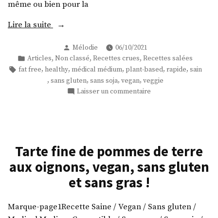
même ou bien pour la
« Salade
Lire la suite
vinaigrette
Publié
Mélodie
06/10/2021
aux
par
Publié
,
,
,
Articles
Non classé
Recettes crues
Recettes salées
raisins
dans
Étiquettes :
,
,
,
,
,
fat free
healthy
médical médium
plant-based
rapide
sain
et
,
,
,
,
sans gluten
sans soja
vegan
veggie
curcuma »
sur
Laisser un commentaire
Salade
vinaigrette
aux
raisins
et
Tarte fine de pommes de terre
curcuma
aux oignons, vegan, sans gluten
et sans gras !
Marque-page1Recette Saine / Vegan / Sans gluten /