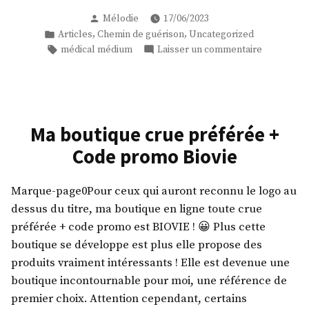
chemin
Publié
Mélodie
17/06/2023
de
par
Publié
,
,
Articles
Chemin de guérison
Uncategorized
guérison
dans
Étiquettes :
sur
médical médium
Laisser un commentaire
par
Le
Medical
chemin
Medium
de
guérison
–
par
Étape
Ma boutique crue préférée +
Medical
12
Code promo Biovie
Medium
:
–
Amour »
Étape
Marque-page0Pour ceux qui auront reconnu le logo au
12
dessus du titre, ma boutique en ligne toute crue
:
préférée + code promo est BIOVIE ! 😀 Plus cette
Amour
boutique se développe est plus elle propose des
produits vraiment intéressants ! Elle est devenue une
boutique incontournable pour moi, une référence de
premier choix. Attention cependant, certains