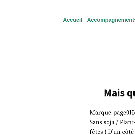
Redeviens-toi
Accueil
Accompagnement
Mais q
Marque-page0Heal
Sans soja / Plant
fêtes ! D’un côté