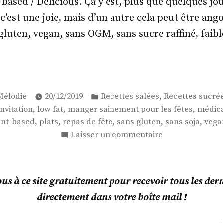
-based / Delicious. Ça y est, plus que quelques jou
 c’est une joie, mais d’un autre cela peut être ang
gluten, vegan, sans OGM, sans sucre raffiné, faibl
ais
llons-
ublié
Publié
s
,
Mélodie
20/12/2019
Recettes salées
Recettes sucré
par
dans
,
,
,
invitation
low fat
manger sainement pour les fêtes
médic
ger
,
,
,
,
,
ant-based
plats
repas de fête
sans gluten
sans soja
vega
r
sur
Laisser un commentaire
Mais
s
qu’allons-
nous
s à ce site gratuitement pour recevoir tous les derni
manger
directement dans votre boîte mail !
pour
les