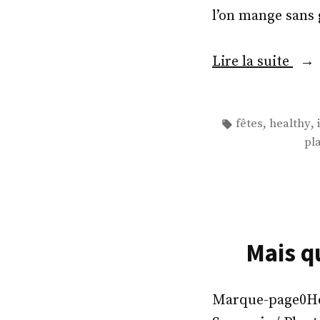
l’on mange sans 
« M
Lire la suite
qu’a
nou
Étiquettes :
,
,
fêtes
healthy
man
pl
pou
les
fête
? »
Mais q
Marque-page0Heal