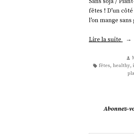
Sans soja / Plant
fêtes ! D’un côté
l’on mange sans 
« M
Lire la suite
qu’a
P
nou
Étiquettes :
,
,
fêtes
healthy
man
pl
pou
les
fête
? »
Abonnez-vou
Saisissez votre adresse e-mail…