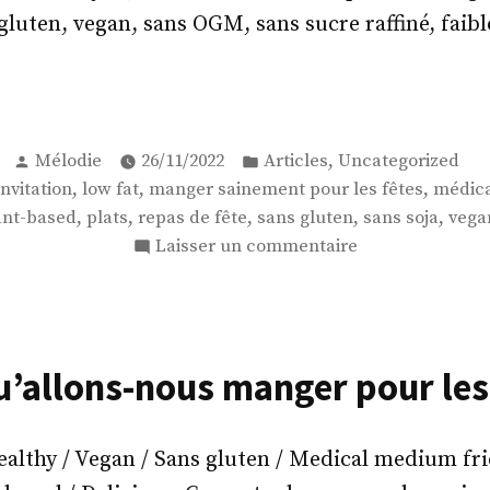
gluten, vegan, sans OGM, sans sucre raffiné, faibl
ais
llons-
Publié
Publié
s
,
Mélodie
26/11/2022
Articles
Uncategorized
par
dans
,
,
,
invitation
low fat
manger sainement pour les fêtes
médic
ger
,
,
,
,
,
ant-based
plats
repas de fête
sans gluten
sans soja
vega
r
sur
Laisser un commentaire
Mais
s
qu’allons-
nous
manger
u’allons-nous manger pour les 
pour
les
fêtes
thy / Vegan / Sans gluten / Medical medium frie
?