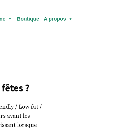
ine
Boutique
A propos
fêtes ?
ndly / Low fat /
rs avant les
oissant lorsque