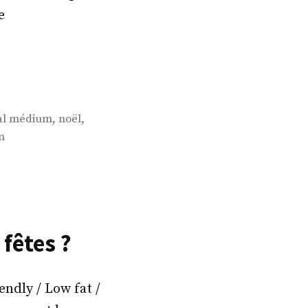
e
,
,
al médium
noël
n
fêtes ?
ndly / Low fat /