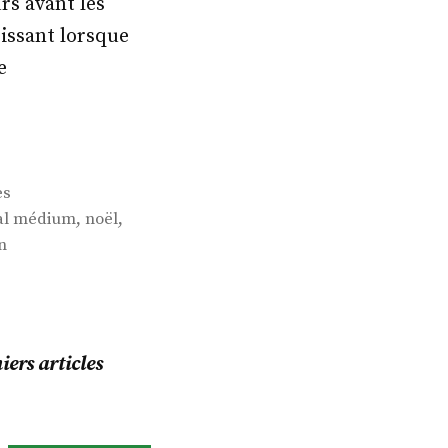
rs avant les
oissant lorsque
e
es
,
,
al médium
noël
n
ers articles