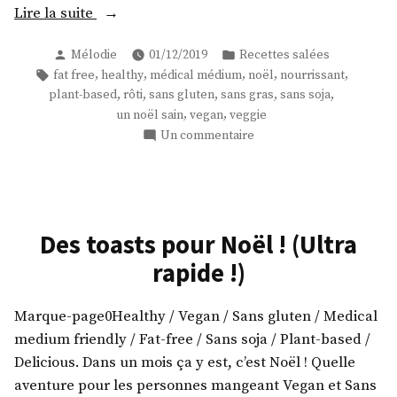
« Un
Lire la suite
rôti
Publié
Publié
Mélodie
01/12/2019
Recettes salées
de
par
dans
Étiquettes :
,
,
,
,
,
fat free
healthy
médical médium
noël
nourrissant
Noël
,
,
,
,
,
plant-based
rôti
sans gluten
sans gras
sans soja
Vegan
,
,
un noël sain
vegan
veggie
! »
sur
Un commentaire
Un
rôti
de
Noël
Vegan
Des toasts pour Noël ! (Ultra
!
rapide !)
Marque-page0Healthy / Vegan / Sans gluten / Medical
medium friendly / Fat-free / Sans soja / Plant-based /
Delicious. Dans un mois ça y est, c’est Noël ! Quelle
aventure pour les personnes mangeant Vegan et Sans