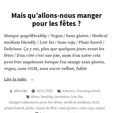
Mais qu’allons-nous manger
pour les fêtes ?
Marque-page0Healthy / Vegan / Sans gluten / Medical
medium friendly / Low fat / Sans soja / Plant-based /
Delicious. Ça y est, plus que quelques jours avant les
fêtes ! D’un côté c’est une joie, mais d’un autre cela
peut être angoissant lorsque l’on mange sans gluten,
vegan, sans OGM, sans sucre raffiné, faible
« Mais
Lire la suite
qu’allons-
Publié
Publié
,
Mélodie
26/11/2022
Articles
Uncategorized
nous
par
dans
Étiquettes :
,
,
,
,
fêtes
healthy
invitation
low fat
manger
,
,
,
manger sainement pour les fêtes
médical médium
noël
pour
,
,
,
,
,
plant-based
plats
repas de fête
sans gluten
sans soja
vegan
les