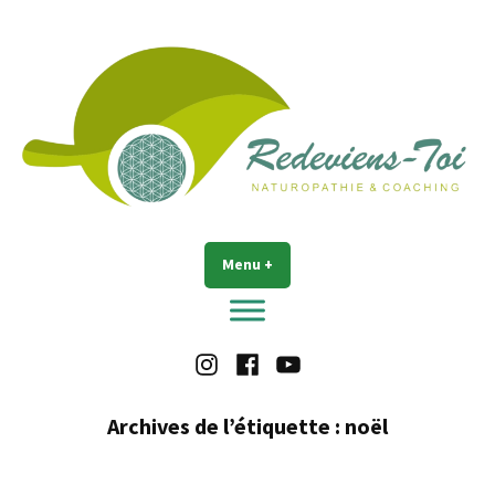
Accéder
au
contenu
Redeviens-toi
Menu
+
déplié
réduit
Instagram
Facebook
Youtube
Archives de l’étiquette :
noël