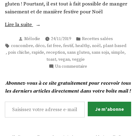
gluten ! Pourtant, il est tout à fait possible de manger
sainement et de manière festive pour Noël
« Des
Lire la suite
toasts
Publié
Publié
Mélodie
24/11/2019
Recettes salées
pour
par
dans
Étiquettes :
,
,
,
,
,
,
concombre
déco
fat free
festif
healthy
noël
plant-based
Noël
,
,
,
,
,
,
,
pois chiche
rapide
reception
sans gluten
sans soja
simple
!
,
,
toast
vegan
veggie
(Ultra
sur
Un commentaire
rapide
Des
!) »
toasts
Abonnez-vous à ce site gratuitement pour recevoir tous
pour
les derniers articles directement dans votre boîte mail !
Noël
!
Saisissez votre adresse e-mail…
(Ultra
Je m'abonne
rapide
!)