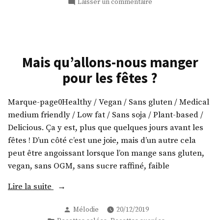
sur
Laisser un commentaire
fêtes
Mais
? »
qu’allons-
nous
manger
pour
Mais qu’allons-nous manger
les
pour les fêtes ?
fêtes
?
Marque-page0Healthy / Vegan / Sans gluten / Medical
medium friendly / Low fat / Sans soja / Plant-based /
Delicious. Ça y est, plus que quelques jours avant les
fêtes ! D’un côté c’est une joie, mais d’un autre cela
peut être angoissant lorsque l’on mange sans gluten,
vegan, sans OGM, sans sucre raffiné, faible
« Mais
Lire la suite
qu’allons-
Publié
Mélodie
20/12/2019
nous
par