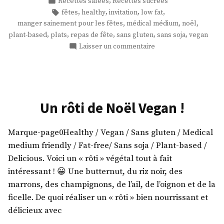
Publié
,
Recettes salées
Recettes sucrées
manger
dans
Étiquettes :
,
,
,
,
fêtes
healthy
invitation
low fat
pour
,
,
,
manger sainement pour les fêtes
médical médium
noël
les
,
,
,
,
,
plant-based
plats
repas de fête
sans gluten
sans soja
vegan
fêtes
sur
Laisser un commentaire
? »
Mais
qu’allons-
nous
manger
pour
Un rôti de Noël Vegan !
les
fêtes
Marque-page0Healthy / Vegan / Sans gluten / Medical
?
medium friendly / Fat-free/ Sans soja / Plant-based /
Delicious. Voici un « rôti » végétal tout à fait
intéressant ! 😀 Une butternut, du riz noir, des
marrons, des champignons, de l’ail, de l’oignon et de la
ficelle. De quoi réaliser un « rôti » bien nourrissant et
délicieux avec