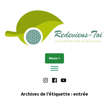
Accéder
au
contenu
Redeviens-toi
Menu
+
déplié
réduit
Instagram
Facebook
Youtube
Archives de l’étiquette :
entrée