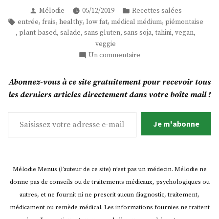
piémontaise
Publié
Publié
Mélodie
05/12/2019
Recettes salées
Vegan
par
dans
Étiquettes :
,
,
,
,
,
entrée
frais
healthy
low fat
médical médium
piémontaise
! »
,
,
,
,
,
,
,
plant-based
salade
sans gluten
sans soja
tahini
vegan
veggie
sur
Un commentaire
Une
piémontaise
Abonnez-vous à ce site gratuitement pour recevoir tous
Vegan
les derniers articles directement dans votre boîte mail !
!
Saisissez votre adresse e-mail…
Je m'abonne
Mélodie Menus (l’auteur de ce site) n’est pas un médecin. Mélodie ne
donne pas de conseils ou de traitements médicaux, psychologiques ou
autres, et ne fournit ni ne prescrit aucun diagnostic, traitement,
médicament ou remède médical. Les informations fournies ne traitent