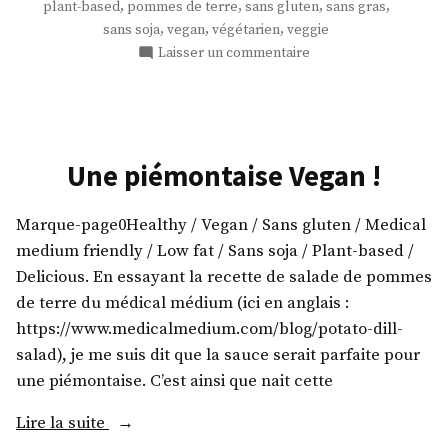
,
,
,
,
plant-based
pommes de terre
sans gluten
sans gras
pomme
,
,
,
sans soja
vegan
végétarien
veggie
de
sur
Laisser un commentaire
terre
Des
minis
! »
pizzas
à
la
Une piémontaise Vegan !
pomme
de
Marque-page0Healthy / Vegan / Sans gluten / Medical
terre
!
medium friendly / Low fat / Sans soja / Plant-based /
Delicious. En essayant la recette de salade de pommes
de terre du médical médium (ici en anglais :
https://www.medicalmedium.com/blog/potato-dill-
salad), je me suis dit que la sauce serait parfaite pour
une piémontaise. C’est ainsi que nait cette
« Une
Lire la suite