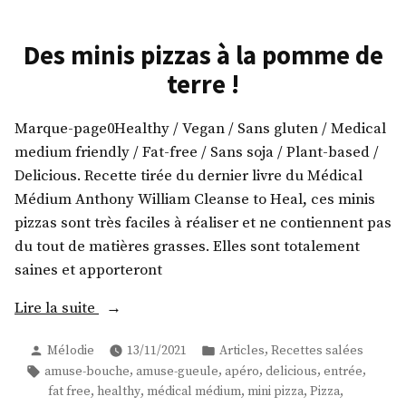
Des minis pizzas à la pomme de
terre !
Marque-page0Healthy / Vegan / Sans gluten / Medical
medium friendly / Fat-free / Sans soja / Plant-based /
Delicious. Recette tirée du dernier livre du Médical
Médium Anthony William Cleanse to Heal, ces minis
pizzas sont très faciles à réaliser et ne contiennent pas
du tout de matières grasses. Elles sont totalement
saines et apporteront
« Des
Lire la suite
minis
Publié
Publié
,
Mélodie
13/11/2021
Articles
Recettes salées
pizzas
par
dans
Étiquettes :
,
,
,
,
,
amuse-bouche
amuse-gueule
apéro
delicious
entrée
à
,
,
,
,
,
fat free
healthy
médical médium
mini pizza
Pizza
la