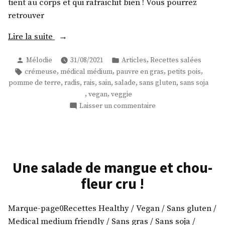
tient au corps et qui rafraichit bien ! Vous pourrez
retrouver
« Une
Lire la suite
salade
Publié
Publié
,
Mélodie
31/08/2021
Articles
Recettes salées
de
par
dans
Étiquettes :
,
,
,
,
crémeuse
médical médium
pauvre en gras
petits pois
pommes
,
,
,
,
,
,
pomme de terre
radis
rais
sain
salade
sans gluten
sans soja
de
,
,
vegan
veggie
terre
sur
Laisser un commentaire
crémeuse
Une
aux
salade
de
radis
pommes
et
de
Une salade de mangue et chou-
petits
terre
fleur cru !
pois
crémeuse
crus
aux
radis
! »
Marque-page0Recettes Healthy / Vegan / Sans gluten /
et
Medical medium friendly / Sans gras / Sans soja /