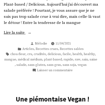
petits
Plant-based / Delicious. Aujourd’hui j’ai découvert ma
pois
salade préférée ! Pourtant, je vous assure que je ne
crus
!
suis pas trop salade crue à vrai dire, mais celle-là vaut
le détour ! Entre la tendresse de la mangue
« Une
Lire la suite
salade
Publié
Mélodie
11/04/2021
de
par
Publié
,
,
Articles
Recettes crues
Recettes salées
mangue
dans
Étiquettes :
,
,
,
,
,
,
,
chou-fleur
cru
crudités
delicious
facile
health
healthy
et
,
,
,
,
,
,
mangue
médical médium
plant-based
rapide
raw
sain
saine
chou-
,
,
,
,
,
salade
sans gluten
sans gras
sans soja
vegan
fleur
sur
Laisser un commentaire
cru
Une
salade
! »
de
mangue
et
Une piémontaise Vegan !
chou-