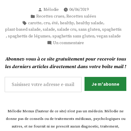
bikinis
Publié
Mélodie
06/06/2019
! »
par
Publié
,
Recettes crues
Recettes salées
dans
Étiquettes :
,
,
,
,
,
carotte
cru
été
healthy
healthy salade
,
,
,
,
plant-based salade
salade
salade cru
sans gluten
spaghettis
,
,
,
spaghettis de légumes
spaghettis sans gluten
vegan salade
sur
Un commentaire
Spaghettis
bikinis
Abonnez-vous à ce site gratuitement pour recevoir tous
!
les derniers articles directement dans votre boîte mail !
Saisissez votre adresse e-mail…
Je m'abonne
Mélodie Menus (l’auteur de ce site) n’est pas un médecin. Mélodie ne
donne pas de conseils ou de traitements médicaux, psychologiques ou
autres, et ne fournit ni ne prescrit aucun diagnostic, traitement,