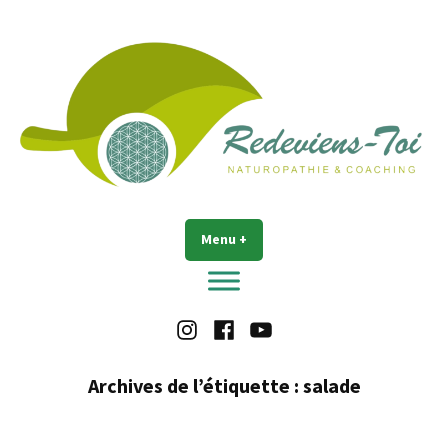
Accéder
au
contenu
Redeviens-toi
Menu
+
déplié
réduit
Instagram
Facebook
Youtube
Archives de l’étiquette :
salade