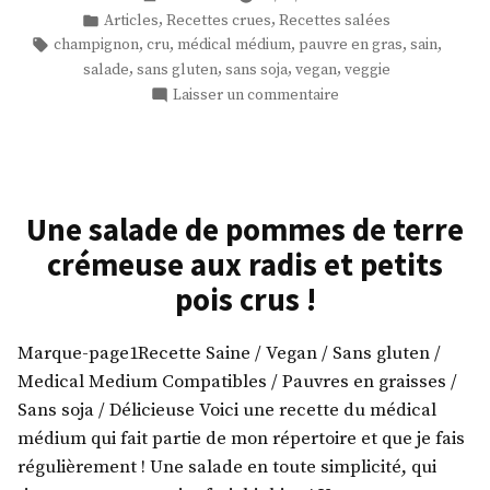
champignons
par
Publié
,
,
Articles
Recettes crues
Recettes salées
crus
dans
Étiquettes :
,
,
,
,
,
champignon
cru
médical médium
pauvre en gras
sain
à
,
,
,
,
salade
sans gluten
sans soja
vegan
veggie
la
sur
Laisser un commentaire
crème
Salade
de
de
champignons
coco »
crus
à
Une salade de pommes de terre
la
crémeuse aux radis et petits
crème
de
pois crus !
coco
Marque-page1Recette Saine / Vegan / Sans gluten /
Medical Medium Compatibles / Pauvres en graisses /
Sans soja / Délicieuse Voici une recette du médical
médium qui fait partie de mon répertoire et que je fais
régulièrement ! Une salade en toute simplicité, qui