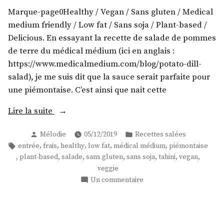
fleur
Marque-page0Healthy / Vegan / Sans gluten / Medical
cru
!
medium friendly / Low fat / Sans soja / Plant-based /
Delicious. En essayant la recette de salade de pommes
de terre du médical médium (ici en anglais :
https://www.medicalmedium.com/blog/potato-dill-
salad), je me suis dit que la sauce serait parfaite pour
une piémontaise. C’est ainsi que nait cette
« Une
Lire la suite
piémontaise
Publié
Publié
Mélodie
05/12/2019
Recettes salées
Vegan
par
dans
Étiquettes :
,
,
,
,
,
entrée
frais
healthy
low fat
médical médium
piémontaise
! »
,
,
,
,
,
,
,
plant-based
salade
sans gluten
sans soja
tahini
vegan
veggie
sur
Un commentaire
Une
piémontaise
Vegan
!