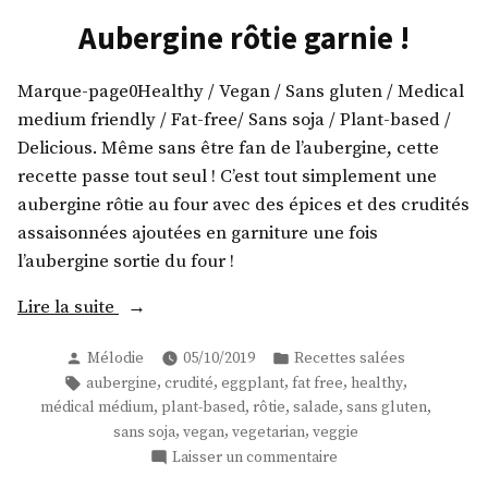
Aubergine rôtie garnie !
Marque-page0Healthy / Vegan / Sans gluten / Medical
medium friendly / Fat-free/ Sans soja / Plant-based /
Delicious. Même sans être fan de l’aubergine, cette
recette passe tout seul ! C’est tout simplement une
aubergine rôtie au four avec des épices et des crudités
assaisonnées ajoutées en garniture une fois
l’aubergine sortie du four !
« Aubergine
Lire la suite
rôtie
Publié
Publié
Mélodie
05/10/2019
Recettes salées
garnie
par
dans
Étiquettes :
,
,
,
,
,
aubergine
crudité
eggplant
fat free
healthy
! »
,
,
,
,
,
médical médium
plant-based
rôtie
salade
sans gluten
,
,
,
sans soja
vegan
vegetarian
veggie
sur
Laisser un commentaire
Aubergine