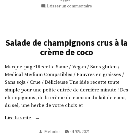
sur
Laisser un commentaire
Salade
aux
figues
fraiches
Salade de champignons crus à la
crème de coco
Marque-page1Recette Saine / Vegan / Sans gluten /
Medical Medium Compatibles / Pauvres en graisses /
Sans soja / Crue / Délicieuse Une idée recette toute
simple pour une petite entrée de dernière minute ! Des
champignons, de la crème de coco ou du lait de coco,
du sel, une herbe de votre choix et
« Salade
Lire la suite
de
Publié
Mélodie
01/09/2021