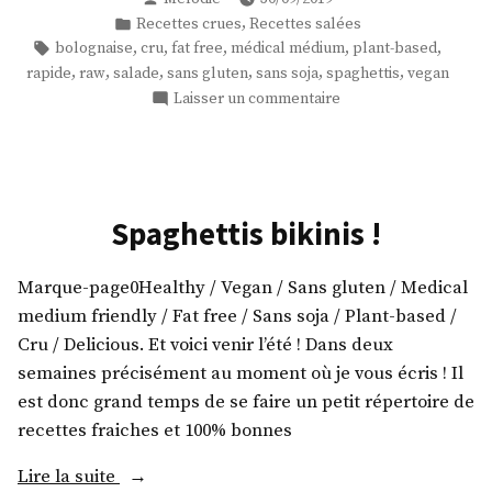
courgette
par
Publié
,
Recettes crues
Recettes salées
à
dans
Étiquettes :
,
,
,
,
,
bolognaise
cru
fat free
médical médium
plant-based
la
,
,
,
,
,
,
rapide
raw
salade
sans gluten
sans soja
spaghettis
vegan
bolognaise
sur
Laisser un commentaire
crue
Spaghettis
! »
de
courgette
à
la
Spaghettis bikinis !
bolognaise
crue
Marque-page0Healthy / Vegan / Sans gluten / Medical
!
medium friendly / Fat free / Sans soja / Plant-based /
Cru / Delicious. Et voici venir l’été ! Dans deux
semaines précisément au moment où je vous écris ! Il
est donc grand temps de se faire un petit répertoire de
recettes fraiches et 100% bonnes
« Spaghettis
Lire la suite