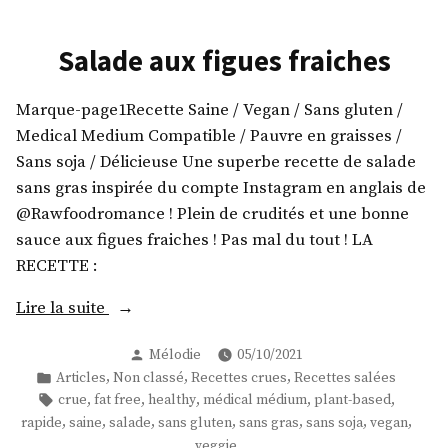
Salade aux figues fraiches
Marque-page1Recette Saine / Vegan / Sans gluten /
Medical Medium Compatible / Pauvre en graisses /
Sans soja / Délicieuse Une superbe recette de salade
sans gras inspirée du compte Instagram en anglais de
@Rawfoodromance ! Plein de crudités et une bonne
sauce aux figues fraiches ! Pas mal du tout ! LA
RECETTE :
« Salade
Lire la suite
aux
Publié
Mélodie
05/10/2021
figues
par
Publié
,
,
,
Articles
Non classé
Recettes crues
Recettes salées
fraiches »
dans
Étiquettes :
,
,
,
,
,
crue
fat free
healthy
médical médium
plant-based
,
,
,
,
,
,
,
rapide
saine
salade
sans gluten
sans gras
sans soja
vegan
veggie