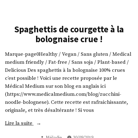
rôtie
garnie
!
Spaghettis de courgette à la
bolognaise crue !
Marque-page0Healthy / Vegan / Sans gluten / Medical
medium friendly / Fat-free / Sans soja / Plant-based /
Delicious Des spaghettis à la bolognaise 100% crues
c’est possible ! Voici une recette proposée par le
Médical Medium sur son blog en anglais ici
(https://www.medicalmedium.com/blog/zucchini-
noodle-bolognese). Cette recette est rafraichissante,
originale, et très désaltérante ! Si vous
« Spaghettis
Lire la suite
de
Publié
Mélodie
30/09/2019