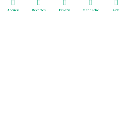
Accueil
Recettes
Favoris
Recherche
Aide
Redeviens-toi - EI Mélodie Menus
2 cité Pasteur, rue du Général Giraud, 02830 SAINT-
MICHEL France