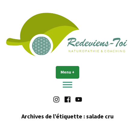
Accéder
au
contenu
Redeviens-toi
Menu
+
déplié
réduit
Instagram
Facebook
Youtube
Archives de l’étiquette :
salade cru