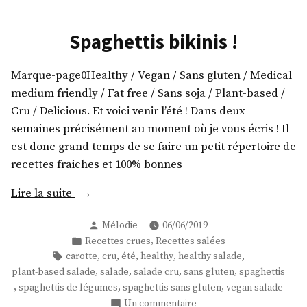
Spaghettis bikinis !
Marque-page0Healthy / Vegan / Sans gluten / Medical
medium friendly / Fat free / Sans soja / Plant-based /
Cru / Delicious. Et voici venir l’été ! Dans deux
semaines précisément au moment où je vous écris ! Il
est donc grand temps de se faire un petit répertoire de
recettes fraiches et 100% bonnes
« Spaghettis
Lire la suite
bikinis
Publié
Mélodie
06/06/2019
! »
par
Publié
,
Recettes crues
Recettes salées
dans
Étiquettes :
,
,
,
,
,
carotte
cru
été
healthy
healthy salade
,
,
,
,
plant-based salade
salade
salade cru
sans gluten
spaghettis
,
,
,
spaghettis de légumes
spaghettis sans gluten
vegan salade
sur
Un commentaire