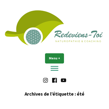
Accéder
au
contenu
Redeviens-toi
Menu
+
déplié
réduit
Instagram
Facebook
Youtube
Archives de l’étiquette :
été