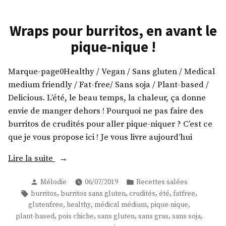
Wraps pour burritos, en avant le
pique-nique !
Marque-page0Healthy / Vegan / Sans gluten / Medical
medium friendly / Fat-free/ Sans soja / Plant-based /
Delicious. L’été, le beau temps, la chaleur, ça donne
envie de manger dehors ! Pourquoi ne pas faire des
burritos de crudités pour aller pique-niquer ? C’est ce
que je vous propose ici ! Je vous livre aujourd’hui
« Wraps
Lire la suite
pour
Publié
Publié
Mélodie
06/07/2019
Recettes salées
burritos,
par
dans
Étiquettes :
,
,
,
,
,
burritos
burritos sans gluten
crudités
été
fatfree
en
,
,
,
,
glutenfree
healthy
médical médium
pique-nique
avant
,
,
,
,
,
plant-based
pois chiche
sans gluten
sans gras
sans soja
le