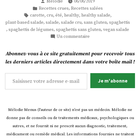
Publié
Mélodie
06/06/2019
! »
par
Publié
,
Recettes crues
Recettes salées
dans
Étiquettes :
,
,
,
,
,
carotte
cru
été
healthy
healthy salade
,
,
,
,
plant-based salade
salade
salade cru
sans gluten
spaghettis
,
,
,
spaghettis de légumes
spaghettis sans gluten
vegan salade
sur
Un commentaire
Spaghettis
bikinis
Abonnez-vous à ce site gratuitement pour recevoir tous
!
les derniers articles directement dans votre boîte mail !
Saisissez votre adresse e-mail…
Je m'abonne
Mélodie Menus (l’auteur de ce site) n’est pas un médecin. Mélodie ne
donne pas de conseils ou de traitements médicaux, psychologiques ou
autres, et ne fournit ni ne prescrit aucun diagnostic, traitement,
médicament ou remède médical. Les informations fournies ne traitent