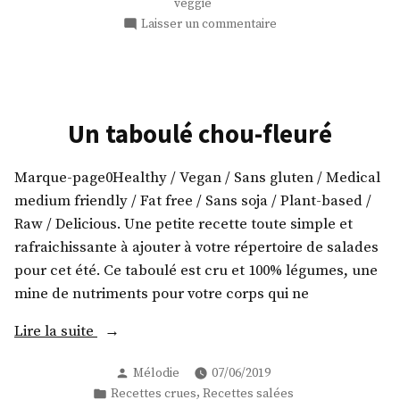
veggie
pique-
sur
Laisser un commentaire
nique
Wraps
pour
! »
burritos,
en
avant
Un taboulé chou-fleuré
le
pique-
Marque-page0Healthy / Vegan / Sans gluten / Medical
nique
!
medium friendly / Fat free / Sans soja / Plant-based /
Raw / Delicious. Une petite recette toute simple et
rafraichissante à ajouter à votre répertoire de salades
pour cet été. Ce taboulé est cru et 100% légumes, une
mine de nutriments pour votre corps qui ne
« Un
Lire la suite
taboulé
Publié
Mélodie
07/06/2019
chou-
par
Publié
,
Recettes crues
Recettes salées