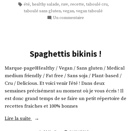
fleuré »
dans
Étiquettes :
,
,
,
,
,
été
healthy salade
raw
recette
taboulé cru
,
,
taboulé sans gluten
vegan
vegan taboulé
sur
Un commentaire
Un
taboulé
chou-
fleuré
Spaghettis bikinis !
Marque-page0Healthy / Vegan / Sans gluten / Medical
medium friendly / Fat free / Sans soja / Plant-based /
Cru / Delicious. Et voici venir l’été ! Dans deux
semaines précisément au moment où je vous écris ! Il
est donc grand temps de se faire un petit répertoire de
recettes fraiches et 100% bonnes
« Spaghettis
Lire la suite
bikinis