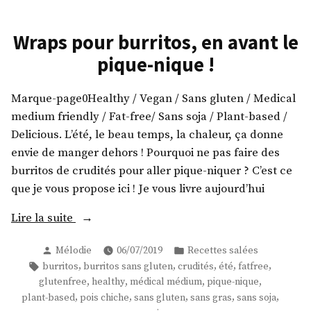
Wraps pour burritos, en avant le
pique-nique !
Marque-page0Healthy / Vegan / Sans gluten / Medical
medium friendly / Fat-free/ Sans soja / Plant-based /
Delicious. L’été, le beau temps, la chaleur, ça donne
envie de manger dehors ! Pourquoi ne pas faire des
burritos de crudités pour aller pique-niquer ? C’est ce
que je vous propose ici ! Je vous livre aujourd’hui
« Wraps
Lire la suite
pour
Publié
Publié
Mélodie
06/07/2019
Recettes salées
burritos,
par
dans
Étiquettes :
,
,
,
,
,
burritos
burritos sans gluten
crudités
été
fatfree
en
,
,
,
,
glutenfree
healthy
médical médium
pique-nique
avant
,
,
,
,
,
plant-based
pois chiche
sans gluten
sans gras
sans soja
le