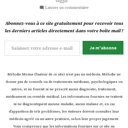
veggie
pique-
sur
Laisser un commentaire
nique
Wraps
pour
! »
Abonnez-vous à ce site gratuitement pour recevoir tous
burritos,
les derniers articles directement dans votre boîte mail !
en
avant
Saisissez votre adresse e-mail…
le
Je m'abonne
pique-
nique
!
Mélodie Menus (l’auteur de ce site) n’est pas un médecin. Mélodie ne
donne pas de conseils ou de traitements médicaux, psychologiques ou
autres, et ne fournit ni ne prescrit aucun diagnostic, traitement,
médicament ou remède médical. Les informations fournies ne traitent
ni ne diagnostiquent aucune maladie, aucun malaise et, en cas
d’apparition de tels problèmes, les visiteurs doivent consulter leur
médecin agréé ou un autre praticien, selon leur propre jugement.
Vous comprenez que les informations fournies sur ce site ne