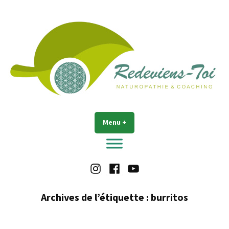
Accéder
au
contenu
Redeviens-toi
Menu
+
déplié
réduit
Instagram
Facebook
Youtube
Archives de l’étiquette :
burritos