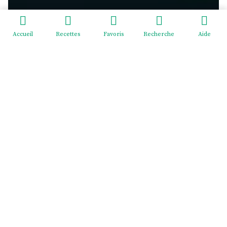
Accueil
Recettes
Favoris
Recherche
Aide
Redeviens-toi - EI Mélodie Menus
2 cité Pasteur, rue du Général Giraud, 02830 SAINT-