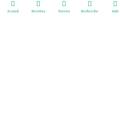
Accueil
Recettes
Favoris
Recherche
Aide
Redeviens-toi - EI Mélodie Menus
2 cité Pasteur, rue du Général Giraud, 02830 SAINT-
MICHEL France