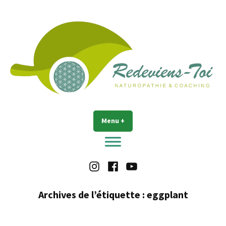
Accéder
au
contenu
Redeviens-toi
Menu
+
déplié
réduit
Instagram
Facebook
Youtube
Archives de l’étiquette :
eggplant