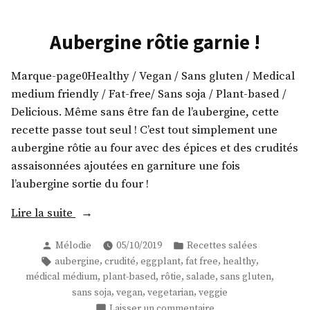
Aubergine rôtie garnie !
Marque-page0Healthy / Vegan / Sans gluten / Medical
medium friendly / Fat-free/ Sans soja / Plant-based /
Delicious. Même sans être fan de l’aubergine, cette
recette passe tout seul ! C’est tout simplement une
aubergine rôtie au four avec des épices et des crudités
assaisonnées ajoutées en garniture une fois
l’aubergine sortie du four !
« Aubergine
Lire la suite
rôtie
Publié
Publié
Mélodie
05/10/2019
Recettes salées
garnie
par
dans
Étiquettes :
,
,
,
,
,
aubergine
crudité
eggplant
fat free
healthy
! »
,
,
,
,
,
médical médium
plant-based
rôtie
salade
sans gluten
,
,
,
sans soja
vegan
vegetarian
veggie
sur
Laisser un commentaire