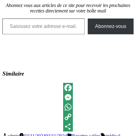
Abonnez vous aux articles de ce site pour recevoir les prochaines
recettes directement sur votre boîte mail
Saisissez votre adresse e-mail…
Abonnez-vous
Similaire
Facebook
Messenger
WhatsApp
Copy
Publié
Publié
Étiquettes :
admin
03/11/2024
03/11/2024
Recettes salées
médical