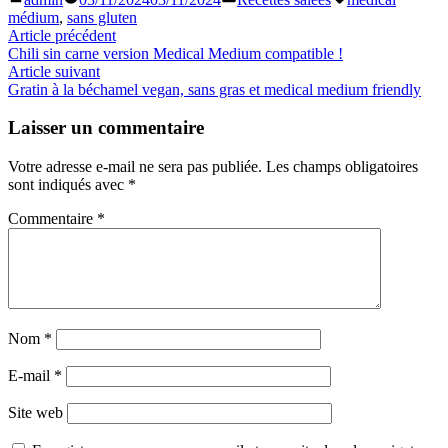
Link
Partager
par
dans
médium
,
sans gluten
Navigation
Article
Article précédent
précédent :
Chili sin carne version Medical Medium compatible !
de
Article
Article suivant
l’article
suivant
Gratin à la béchamel vegan, sans gras et medical medium friendly
:
Laisser un commentaire
Votre adresse e-mail ne sera pas publiée.
Les champs obligatoires
sont indiqués avec
*
Commentaire
*
Nom
*
E-mail
*
Site web