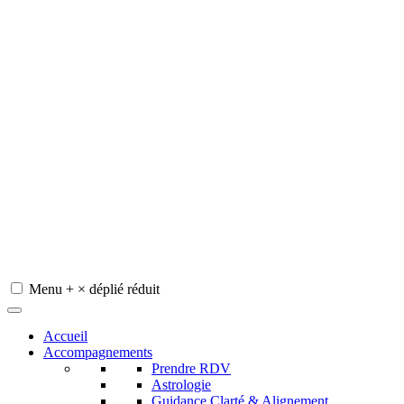
Menu
+
×
déplié
réduit
Redeviens-toi
Accueil
Accompagnements
Prendre RDV
Astrologie
Guidance Clarté & Alignement