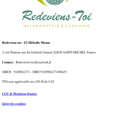
Redeviens-toi - EI Mélodie Menus
2 cité Pasteur, rue du Général Giraud, 02830 SAINT-MICHEL France
Contact
: Redeviens-toi
@
outlook.fr
SIREN : 918902271
- SIRET 91890227100025
TVA non applicable art.293 B du CGI
CGV & Mentions légales
Gérer les cookies