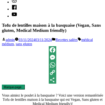
Facebook
Youtube
Tofu de lentilles maison à la basquaise (Vegan, Sans
gluten, Medical Medium friendly)
Publié
Publié
Étiquettes :
admin
03/11/2024
03/11/2024
Recettes salées
médical
par
dans
médium
,
sans gluten
Facebook
Messenger
WhatsApp
Copy
Marque-page
0
Link
Partager
Vous aimiez le poulet à la basquaise ? Voici une version remastérisée
Tofu de lentilles maison à la basquaise qui est Vegan, Sans gluten et
Medical Medium friendly)!