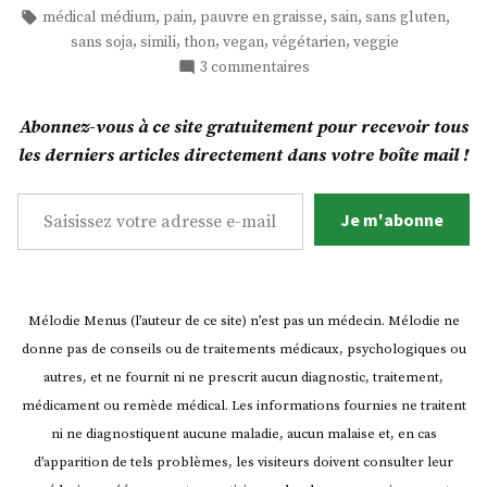
sans
dans
Étiquettes :
,
,
,
,
,
médical médium
pain
pauvre en graisse
sain
sans gluten
gluten
,
,
,
,
,
sans soja
simili
thon
vegan
végétarien
veggie
et
sur
3 commentaires
sans
Tartines
levure
de
Abonnez-vous à ce site gratuitement pour recevoir tous
pain
au
les derniers articles directement dans votre boîte mail !
sans
« thon »
gluten
Saisissez votre adresse e-mail…
vegan!
et
Je m'abonne
(2
sans
recettes) »
levure
au
« thon »
Mélodie Menus (l’auteur de ce site) n’est pas un médecin. Mélodie ne
vegan!
donne pas de conseils ou de traitements médicaux, psychologiques ou
(2
recettes)
autres, et ne fournit ni ne prescrit aucun diagnostic, traitement,
médicament ou remède médical. Les informations fournies ne traitent
ni ne diagnostiquent aucune maladie, aucun malaise et, en cas
d’apparition de tels problèmes, les visiteurs doivent consulter leur