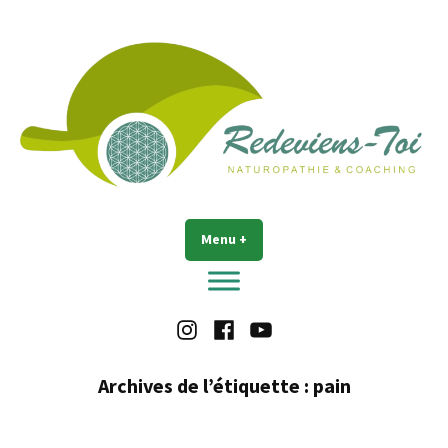
Accéder
au
contenu
Redeviens-toi
Menu
+
déplié
réduit
Instagram
Facebook
Youtube
Archives de l’étiquette :
pain