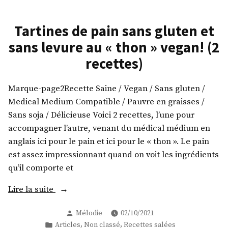
Tartines de pain sans gluten et
sans levure au « thon » vegan! (2
recettes)
Marque-page2Recette Saine / Vegan / Sans gluten /
Medical Medium Compatible / Pauvre en graisses /
Sans soja / Délicieuse Voici 2 recettes, l’une pour
accompagner l’autre, venant du médical médium en
anglais ici pour le pain et ici pour le « thon ». Le pain
est assez impressionnant quand on voit les ingrédients
qu’il comporte et
« Tartines
Lire la suite
de
Publié
Mélodie
02/10/2021
pain
par
Publié
,
,
Articles
Non classé
Recettes salées