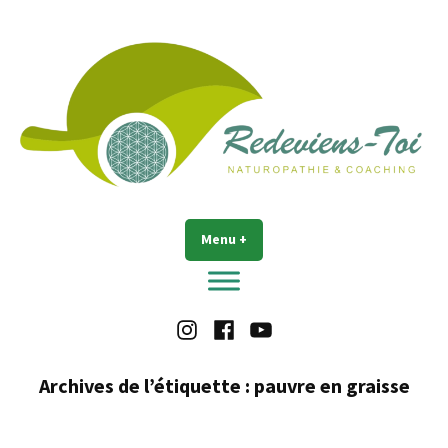
Accéder
au
contenu
Redeviens-toi
Menu
+
déplié
réduit
Instagram
Facebook
Youtube
Archives de l’étiquette :
pauvre en graisse