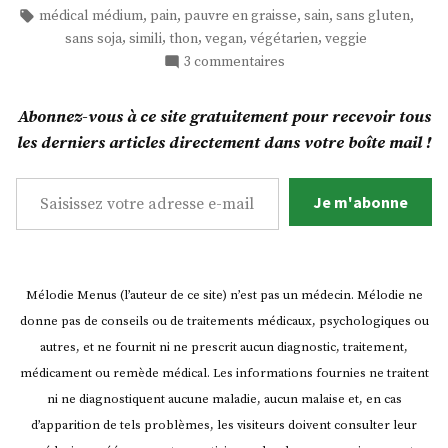
sans
dans
Étiquettes :
,
,
,
,
,
médical médium
pain
pauvre en graisse
sain
sans gluten
gluten
,
,
,
,
,
sans soja
simili
thon
vegan
végétarien
veggie
et
sur
3 commentaires
sans
Tartines
levure
de
Abonnez-vous à ce site gratuitement pour recevoir tous
pain
au
les derniers articles directement dans votre boîte mail !
sans
« thon »
gluten
Saisissez votre adresse e-mail…
vegan!
et
Je m'abonne
(2
sans
recettes) »
levure
au
« thon »
Mélodie Menus (l’auteur de ce site) n’est pas un médecin. Mélodie ne
vegan!
donne pas de conseils ou de traitements médicaux, psychologiques ou
(2
recettes)
autres, et ne fournit ni ne prescrit aucun diagnostic, traitement,
médicament ou remède médical. Les informations fournies ne traitent
ni ne diagnostiquent aucune maladie, aucun malaise et, en cas
d’apparition de tels problèmes, les visiteurs doivent consulter leur