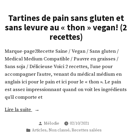
Tartines de pain sans gluten et
sans levure au « thon » vegan! (2
recettes)
Marque-page2Recette Saine / Vegan / Sans gluten /
Medical Medium Compatible / Pauvre en graisses /
Sans soja / Délicieuse Voici 2 recettes, l’une pour
accompagner l’autre, venant du médical médium en
anglais ici pour le pain et ici pour le « thon ». Le pain
est assez impressionnant quand on voit les ingrédients
qu’il comporte et
« Tartines
Lire la suite
de
Publié
Mélodie
02/10/2021
pain
par
Publié
,
,
Articles
Non classé
Recettes salées