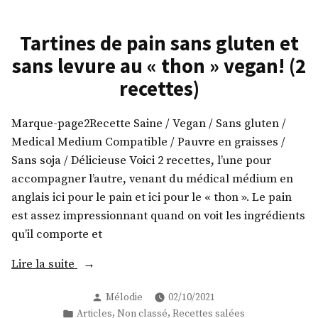
Tartines de pain sans gluten et
sans levure au « thon » vegan! (2
recettes)
Marque-page2Recette Saine / Vegan / Sans gluten /
Medical Medium Compatible / Pauvre en graisses /
Sans soja / Délicieuse Voici 2 recettes, l’une pour
accompagner l’autre, venant du médical médium en
anglais ici pour le pain et ici pour le « thon ». Le pain
est assez impressionnant quand on voit les ingrédients
qu’il comporte et
« Tartines
Lire la suite
de
Publié
Mélodie
02/10/2021
pain
par
Publié
,
,
Articles
Non classé
Recettes salées