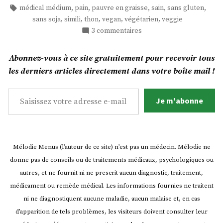
sans
dans
Étiquettes :
,
,
,
,
,
médical médium
pain
pauvre en graisse
sain
sans gluten
gluten
,
,
,
,
,
sans soja
simili
thon
vegan
végétarien
veggie
et
sur
3 commentaires
sans
Tartines
levure
de
Abonnez-vous à ce site gratuitement pour recevoir tous
pain
au
les derniers articles directement dans votre boîte mail !
sans
« thon »
gluten
Saisissez votre adresse e-mail…
vegan!
et
Je m'abonne
(2
sans
recettes) »
levure
au
« thon »
Mélodie Menus (l’auteur de ce site) n’est pas un médecin. Mélodie ne
vegan!
donne pas de conseils ou de traitements médicaux, psychologiques ou
(2
recettes)
autres, et ne fournit ni ne prescrit aucun diagnostic, traitement,
médicament ou remède médical. Les informations fournies ne traitent
ni ne diagnostiquent aucune maladie, aucun malaise et, en cas
d’apparition de tels problèmes, les visiteurs doivent consulter leur