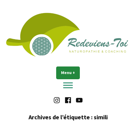
Accéder
au
contenu
Redeviens-toi
Menu
+
déplié
réduit
Instagram
Facebook
Youtube
Archives de l’étiquette :
simili