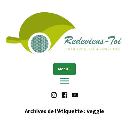
Accéder
au
contenu
Redeviens-toi
Menu
+
déplié
réduit
Instagram
Facebook
Youtube
Archives de l’étiquette :
veggie