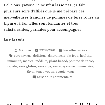
Delicious. J’avoue, je ne m’en lasse pas, ça fait
plusieurs soirs d’affilés que je me prépare ces
merveilleuses tranches de pommes de terre rôties au
thym et à l’ail. Elles sont fondantes et très
satisfaisantes, parfaites pour accompagner
« Des
Lire la suite
toasts
Publié
Publié
Mélodie
29/03/2020
Recettes salées
de
par
dans
Étiquettes :
,
,
,
,
,
,
coronavirus
delicious
diner
facile
fat free
healthy
pommes
,
,
,
,
immunité
médical médium
plant-based
pomme de terre
de
,
,
,
,
,
rapide
sans gluten
sans soja
santé
système immunitaire
terre
,
,
,
,
thym
toast
vegan
veggie
virus
à
sur
Laisser un commentaire
l’ail
Des
toasts
et
de
au
pommes
thym
de