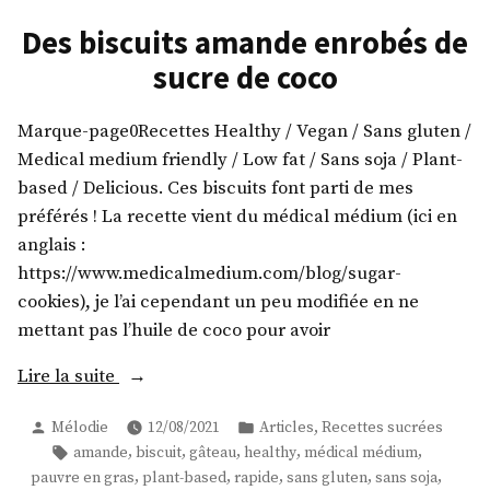
la
patate
Des biscuits amande enrobés de
douce
sucre de coco
Marque-page0Recettes Healthy / Vegan / Sans gluten /
Medical medium friendly / Low fat / Sans soja / Plant-
based / Delicious. Ces biscuits font parti de mes
préférés ! La recette vient du médical médium (ici en
anglais :
https://www.medicalmedium.com/blog/sugar-
cookies), je l’ai cependant un peu modifiée en ne
mettant pas l’huile de coco pour avoir
« Des
Lire la suite
biscuits
Publié
Publié
,
Mélodie
12/08/2021
Articles
Recettes sucrées
amande
par
dans
Étiquettes :
,
,
,
,
,
amande
biscuit
gâteau
healthy
médical médium
enrobés
,
,
,
,
,
pauvre en gras
plant-based
rapide
sans gluten
sans soja
de