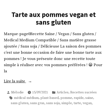
Tarte aux pommes vegan et
sans gluten
Marque-page0Recette Saine / Vegan / Sans gluten /
Medical Medium Compatible / Sans matière grasse
ajoutée / Sans soja / Délicieuse La saison des pommes
c’est une bonne occasion de faire une bonne tarte aux
pommes ! Je vous présente donc une recette toute
simple à réaliser avec vos pommes préférées ! 😀 Pour
la
« Tarte
Lire la suite
aux
Publié
Publié
,
Mélodie
15/09/2021
Articles
Recettes sucrées
pommes
par
dans
Étiquettes :
,
,
,
,
,
médical médium
plant-based
pomme
rapide
saine
vegan
,
,
,
,
,
,
sans gluten
sans gras
sans soja
simple
tarte
vegan
et