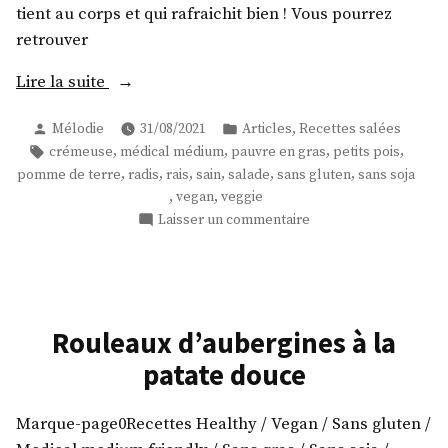
tient au corps et qui rafraichit bien ! Vous pourrez
retrouver
« Une
Lire la suite
salade
Publié
Publié
,
Mélodie
31/08/2021
Articles
Recettes salées
de
par
dans
Étiquettes :
,
,
,
,
crémeuse
médical médium
pauvre en gras
petits pois
pommes
,
,
,
,
,
,
pomme de terre
radis
rais
sain
salade
sans gluten
sans soja
de
,
,
vegan
veggie
terre
sur
Laisser un commentaire
crémeuse
Une
aux
salade
de
radis
pommes
et
de
Rouleaux d’aubergines à la
petits
terre
patate douce
pois
crémeuse
crus
aux
radis
! »
Marque-page0Recettes Healthy / Vegan / Sans gluten /
et