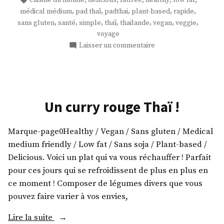
cuisine du monde
delicious
fatfree
healthy
low fat
vegan
,
,
,
,
,
médical médium
pad thaï
padthai
plant-based
rapide
! »
,
,
,
,
,
,
,
sans gluten
santé
simple
thaï
thailande
vegan
veggie
voyage
sur
Laisser un commentaire
Un
pad
thai
vegan
!
Un curry rouge Thaï !
Marque-page0Healthy / Vegan / Sans gluten / Medical
medium friendly / Low fat / Sans soja / Plant-based /
Delicious. Voici un plat qui va vous réchauffer ! Parfait
pour ces jours qui se refroidissent de plus en plus en
ce moment ! Composer de légumes divers que vous
pouvez faire varier à vos envies,
« Un
Lire la suite