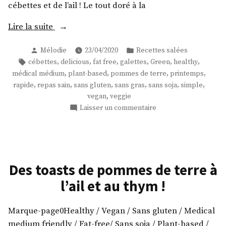
cébettes et de l’ail ! Le tout doré à la
« Galettes
Lire la suite
de
Publié
Publié
Mélodie
23/04/2020
Recettes salées
pommes
par
dans
Étiquettes :
,
,
,
,
,
,
cébettes
delicious
fat free
galettes
Green
healthy
de
,
,
,
,
médical médium
plant-based
pommes de terre
printemps
terre
,
,
,
,
,
,
rapide
repas sain
sans gluten
sans gras
sans soja
simple
aux
,
vegan
veggie
cébettes
sur
Laisser un commentaire
! »
Galettes
de
pommes
de
terre
Des toasts de pommes de terre à
aux
l’ail et au thym !
cébettes
!
Marque-page0Healthy / Vegan / Sans gluten / Medical
medium friendly / Fat-free/ Sans soja / Plant-based /