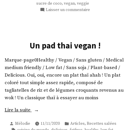
,
,
sucre de coco
vegan
veggie
sucre
sur
Laisser un commentaire
de
Des
coco »
biscuits
amande
enrobés
de
Un pad thai vegan !
sucre
de
Marque-page0Healthy / Vegan / Sans gluten / Medical
coco
medium friendly / Low fat / Sans soja / Plant-based /
Delicious. Oui, oui, encore un plat thaï ahah ! Un plat
coloré tout simple assez rapide, composé de
tagliatelles de riz et de légumes croquants revenus au
wok ! Un classique thaï à essayer au moins
« Un
Lire la suite
pad
Publié
Publié
,
Mélodie
11/11/2020
Articles
Recettes salées
thai
par
dans
Étiquettes :
,
,
,
,
,