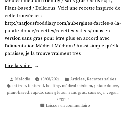
Medical medium friendly / Sans gras / Sans soja /
petits
Plant-based / Delicious. Voici une recette inspirée de
pois
celle trouvée ici :
crus
!
http://narjousfooddiary.com/aubergines-farcies-a-la-
patate-douce/recettes/recettes-salees/ mais en
version sans gras pour être plus en accord avec
l’alimentation Médical Médium ! Aussi simple qu’elle
paraisse, je la trouve vraiment très
« Rouleaux
Lire la suite
d’aubergines
Publié
Publié
,
Mélodie
13/08/2021
Articles
Recettes salées
à
par
dans
Étiquettes :
,
,
,
,
,
fat free
featured
healthy
médical médium
patate douce
la
,
,
,
,
,
,
plant-based
rapide
sans gluten
sans gras
sans soja
vegan
patate
veggie
douce »
sur
Laisser un commentaire
Rouleaux
d’aubergines
à