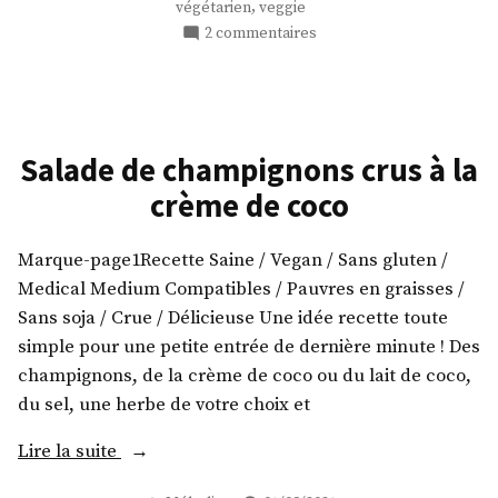
,
végétarien
veggie
sans
sur
2 commentaires
gluten »
Tarte
aux
pommes
vegan
et
Salade de champignons crus à la
sans
crème de coco
gluten
Marque-page1Recette Saine / Vegan / Sans gluten /
Medical Medium Compatibles / Pauvres en graisses /
Sans soja / Crue / Délicieuse Une idée recette toute
simple pour une petite entrée de dernière minute ! Des
champignons, de la crème de coco ou du lait de coco,
du sel, une herbe de votre choix et
« Salade
Lire la suite
de