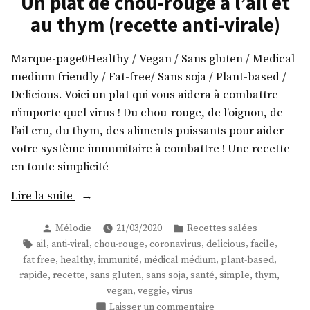
Un plat de chou-rouge à l’ail et
! »
terre
au thym (recette anti-virale)
à
l’ail
et
Marque-page0Healthy / Vegan / Sans gluten / Medical
au
medium friendly / Fat-free/ Sans soja / Plant-based /
thym
Delicious. Voici un plat qui vous aidera à combattre
!
n’importe quel virus ! Du chou-rouge, de l’oignon, de
l’ail cru, du thym, des aliments puissants pour aider
votre système immunitaire à combattre ! Une recette
en toute simplicité
« Un
Lire la suite
plat
Publié
Publié
Mélodie
21/03/2020
Recettes salées
de
par
dans
Étiquettes :
,
,
,
,
,
,
ail
anti-viral
chou-rouge
coronavirus
delicious
facile
chou-
,
,
,
,
,
fat free
healthy
immunité
médical médium
plant-based
rouge
,
,
,
,
,
,
,
rapide
recette
sans gluten
sans soja
santé
simple
thym
à
,
,
vegan
veggie
virus
l’ail
sur
Laisser un commentaire