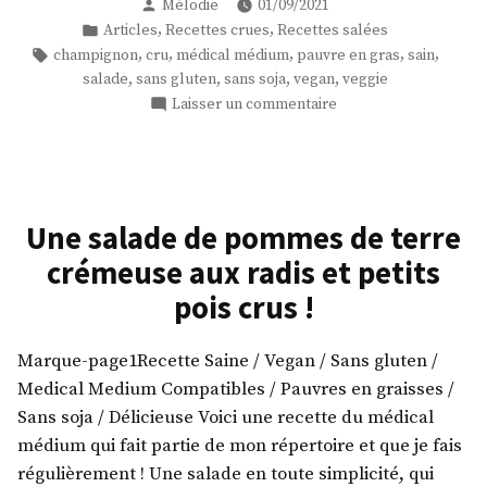
Publié
Mélodie
01/09/2021
champignons
par
Publié
,
,
Articles
Recettes crues
Recettes salées
crus
dans
Étiquettes :
,
,
,
,
,
champignon
cru
médical médium
pauvre en gras
sain
à
,
,
,
,
salade
sans gluten
sans soja
vegan
veggie
la
sur
Laisser un commentaire
crème
Salade
de
de
champignons
coco »
crus
à
Une salade de pommes de terre
la
crémeuse aux radis et petits
crème
de
pois crus !
coco
Marque-page1Recette Saine / Vegan / Sans gluten /
Medical Medium Compatibles / Pauvres en graisses /
Sans soja / Délicieuse Voici une recette du médical
médium qui fait partie de mon répertoire et que je fais
régulièrement ! Une salade en toute simplicité, qui