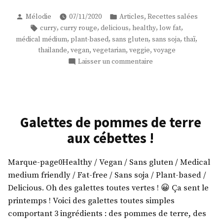
curry
Publié
Publié
,
Mélodie
07/11/2020
Articles
Recettes salées
rouge
par
dans
Étiquettes :
,
,
,
,
,
curry
curry rouge
delicious
healthy
low fat
Thaï
,
,
,
,
,
médical médium
plant-based
sans gluten
sans soja
thaï
! »
,
,
,
,
thailande
vegan
vegetarian
veggie
voyage
sur
Laisser un commentaire
Un
curry
rouge
Thaï
!
Galettes de pommes de terre
aux cébettes !
Marque-page0Healthy / Vegan / Sans gluten / Medical
medium friendly / Fat-free / Sans soja / Plant-based /
Delicious. Oh des galettes toutes vertes ! 😀 Ça sent le
printemps ! Voici des galettes toutes simples
comportant 3 ingrédients : des pommes de terre, des