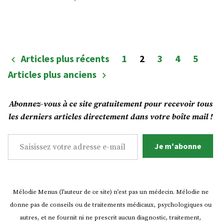
et
Un
plat
au
de
thym
chou-
(recette
rouge
Pagination
Articles plus récents
1
2
3
4
5
anti-
à
des
virale) »
Articles plus anciens
l’ail
et
publications
au
Abonnez-vous à ce site gratuitement pour recevoir tous
thym
les derniers articles directement dans votre boîte mail !
(recette
anti-
Saisissez votre adresse e-mail…
virale)
Je m'abonne
Mélodie Menus (l’auteur de ce site) n’est pas un médecin. Mélodie ne
donne pas de conseils ou de traitements médicaux, psychologiques ou
autres, et ne fournit ni ne prescrit aucun diagnostic, traitement,