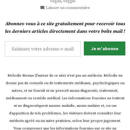
,
vegan
veggie
cébettes
sur
Laisser un commentaire
! »
Galettes
de
Abonnez-vous à ce site gratuitement pour recevoir tous
pommes
les derniers articles directement dans votre boîte mail !
de
terre
Saisissez votre adresse e-mail…
aux
Je m'abonne
cébettes
!
Mélodie Menus (l’auteur de ce site) n’est pas un médecin. Mélodie ne
donne pas de conseils ou de traitements médicaux, psychologiques ou
autres, et ne fournit ni ne prescrit aucun diagnostic, traitement,
médicament ou remède médical. Les informations fournies ne traitent
ni ne diagnostiquent aucune maladie, aucun malaise et, en cas
d’apparition de tels problèmes, les visiteurs doivent consulter leur
médecin agréé ou un autre praticien, selon leur propre jugement.
Vous comprenez que les informations fournies sur ce site ne