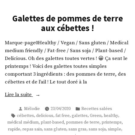
Galettes de pommes de terre
aux cébettes !
Marque-page0Healthy / Vegan / Sans gluten / Medical
medium friendly / Fat-free / Sans soja / Plant-based /
Delicious. Oh des galettes toutes vertes ! 😀 Ça sent le
printemps ! Voici des galettes toutes simples
comportant 3 ingrédients : des pommes de terre, des
cébettes et de l’ail ! Le tout doré à la
« Galettes
Lire la suite
de
Publié
Publié
Mélodie
23/04/2020
Recettes salées
pommes
par
dans
Étiquettes :
,
,
,
,
,
,
cébettes
delicious
fat free
galettes
Green
healthy
de
,
,
,
,
médical médium
plant-based
pommes de terre
printemps
terre
,
,
,
,
,
,
rapide
repas sain
sans gluten
sans gras
sans soja
simple
aux