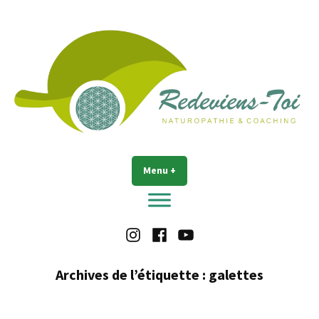
Accéder
au
contenu
Redeviens-toi
Menu
+
déplié
réduit
Instagram
Facebook
Youtube
Archives de l’étiquette :
galettes