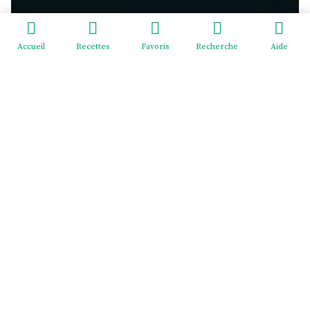
Accueil
Recettes
Favoris
Recherche
Aide
Redeviens-toi - EI Mélodie Menus
2 cité Pasteur, rue du Général Giraud, 02830 SAINT-