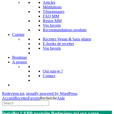
Articles
Méditations
Témoignages
FAQ MM
Restos MM
Vos favoris
Recommandations produits
Cuisine
Recettes Vegan & Sans gluten
E-books de recettes
Vos favoris
Boutique
A propos
Qui suis-je ?
Contact
Redeviens-toi
,
proudly powered by WordPress
.
Accueil
Recettes
Favoris
Recherche
Aide
Installez l'APP gratuite Redeviens-toi sur votre