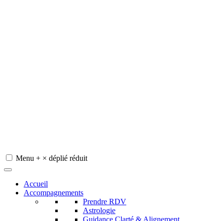
Menu
+
×
déplié
réduit
Redeviens-toi
Accueil
Accompagnements
Prendre RDV
Astrologie
Guidance Clarté & Alignement