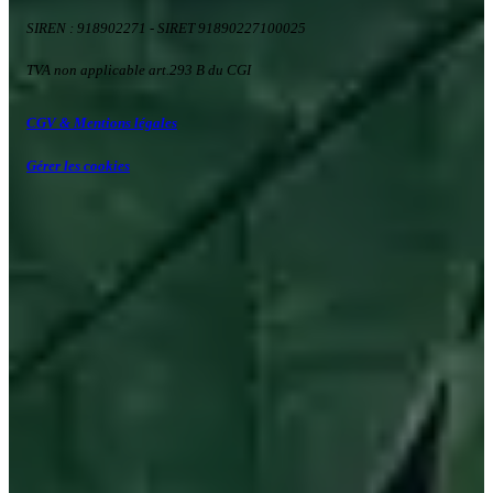
SIREN : 918902271
- SIRET 91890227100025
TVA non applicable art.293 B du CGI
CGV & Mentions légales
Gérer les cookies