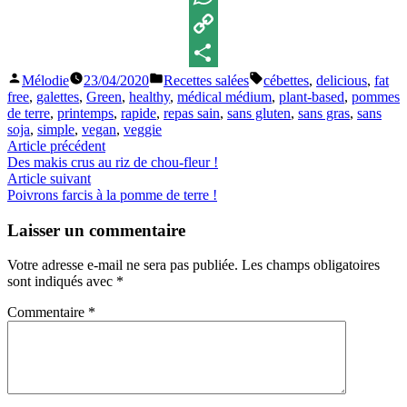
WhatsApp
Copy
Publié
Publié
Étiquettes :
Mélodie
23/04/2020
Recettes salées
cébettes
,
delicious
,
fat
Link
Partager
par
dans
free
,
galettes
,
Green
,
healthy
,
médical médium
,
plant-based
,
pommes
de terre
,
printemps
,
rapide
,
repas sain
,
sans gluten
,
sans gras
,
sans
soja
,
simple
,
vegan
,
veggie
Navigation
Article
Article précédent
précédent :
Des makis crus au riz de chou-fleur !
de
Article
Article suivant
l’article
suivant
Poivrons farcis à la pomme de terre !
:
Laisser un commentaire
Votre adresse e-mail ne sera pas publiée.
Les champs obligatoires
sont indiqués avec
*
Commentaire
*