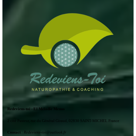
Redeviens-toi - EI Mélodie Menus
2 cité Pasteur, rue du Général Giraud, 02830 SAINT-MICHEL France
Contact
: Redeviens-toi
@
outlook.fr