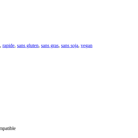
,
rapide
,
sans gluten
,
sans gras
,
sans soja
,
vegan