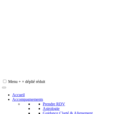
Menu
+
×
déplié
réduit
Redeviens-toi
Accueil
Accompagnements
Prendre RDV
Astrologie
Guidance Clarté & Alignement