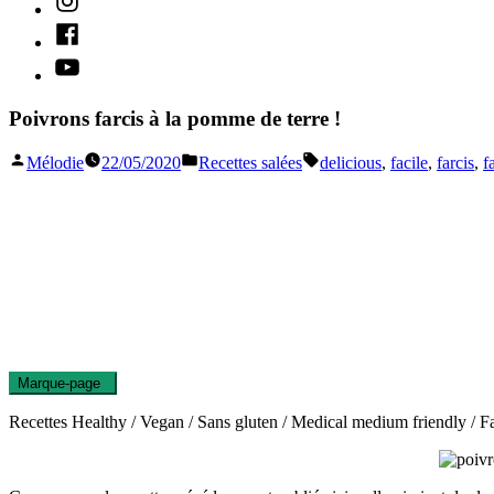
Facebook
Youtube
Poivrons farcis à la pomme de terre !
Publié
Publié
Étiquettes :
Mélodie
22/05/2020
Recettes salées
delicious
,
facile
,
farcis
,
f
par
dans
Marque-page
0
Recettes Healthy / Vegan / Sans gluten / Medical medium friendly / Fat