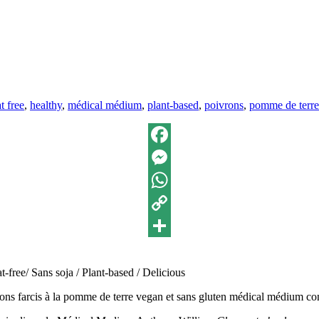
at free
,
healthy
,
médical médium
,
plant-based
,
poivrons
,
pomme de terre
Facebook
Messenger
WhatsApp
Copy
Link
Partager
-free/ Sans soja / Plant-based / Delicious