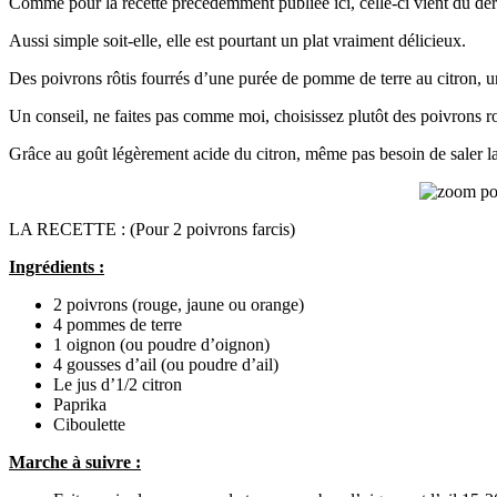
Comme pour la recette précédemment publiée ici, celle-ci vient du 
Aussi simple soit-elle, elle est pourtant un plat vraiment délicieux.
Des poivrons rôtis fourrés d’une purée de pomme de terre au citron, un
Un conseil, ne faites pas comme moi, choisissez plutôt des poivrons rou
Grâce au goût légèrement acide du citron, même pas besoin de saler l
LA RECETTE : (Pour 2 poivrons farcis)
Ingrédients :
2 poivrons (rouge, jaune ou orange)
4 pommes de terre
1 oignon (ou poudre d’oignon)
4 gousses d’ail (ou poudre d’ail)
Le jus d’1/2 citron
Paprika
Ciboulette
Marche à suivre :