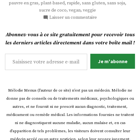
,
,
,
,
,
pauvre en gras
plant-based
rapide
sans gluten
sans soja
de
,
,
sucre de coco
vegan
veggie
sucre
sur
Laisser un commentaire
de
Des
coco »
biscuits
Abonnez-vous à ce site gratuitement pour recevoir tous
amande
les derniers articles directement dans votre boîte mail !
enrobés
de
Saisissez votre adresse e-mail…
sucre
Je m'abonne
de
coco
Mélodie Menus (l’auteur de ce site) n’est pas un médecin. Mélodie ne
donne pas de conseils ou de traitements médicaux, psychologiques ou
autres, et ne fournit ni ne prescrit aucun diagnostic, traitement,
médicament ou remède médical. Les informations fournies ne traitent
ni ne diagnostiquent aucune maladie, aucun malaise et, en cas
d’apparition de tels problèmes, les visiteurs doivent consulter leur
médecin agréé ou un autre praticien, selon leur propre jugement.