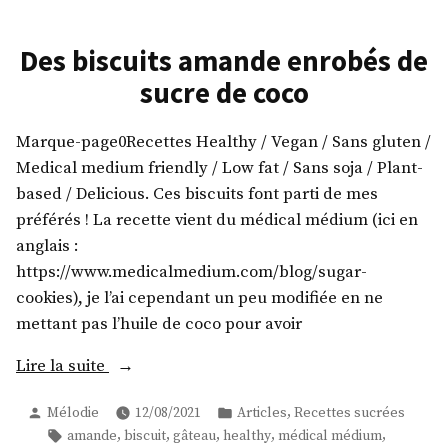
Des biscuits amande enrobés de
sucre de coco
Marque-page0Recettes Healthy / Vegan / Sans gluten /
Medical medium friendly / Low fat / Sans soja / Plant-
based / Delicious. Ces biscuits font parti de mes
préférés ! La recette vient du médical médium (ici en
anglais :
https://www.medicalmedium.com/blog/sugar-
cookies), je l’ai cependant un peu modifiée en ne
mettant pas l’huile de coco pour avoir
« Des
Lire la suite
biscuits
Publié
Publié
,
Mélodie
12/08/2021
Articles
Recettes sucrées
amande
par
dans
Étiquettes :
,
,
,
,
,
amande
biscuit
gâteau
healthy
médical médium
enrobés