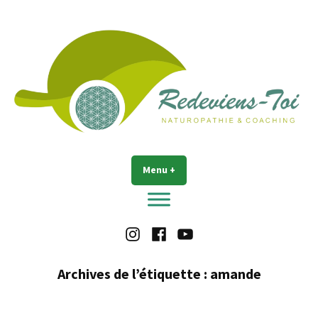
Accéder
au
contenu
Redeviens-toi
Menu
+
déplié
réduit
Instagram
Facebook
Youtube
Archives de l’étiquette :
amande