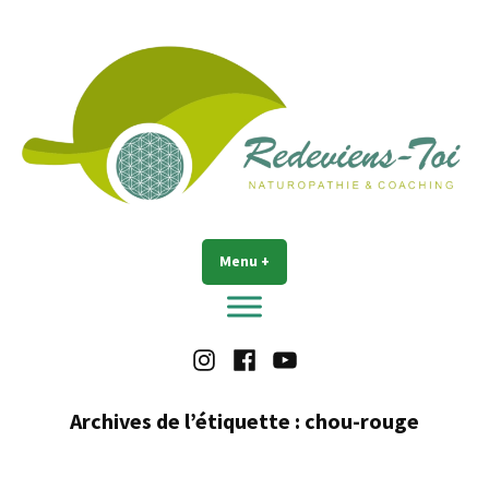
Accéder
au
contenu
Redeviens-toi
Menu
+
déplié
réduit
Instagram
Facebook
Youtube
Archives de l’étiquette :
chou-rouge