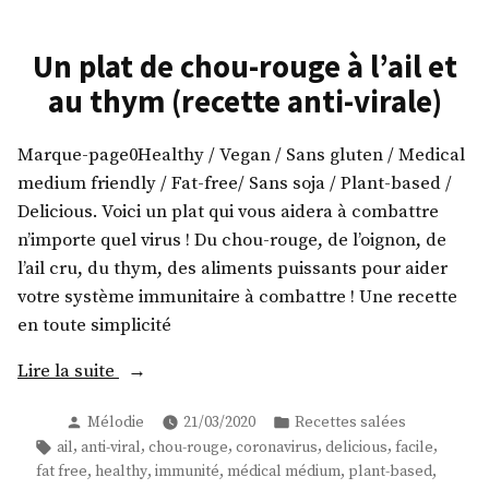
Un plat de chou-rouge à l’ail et
au thym (recette anti-virale)
Marque-page0Healthy / Vegan / Sans gluten / Medical
medium friendly / Fat-free/ Sans soja / Plant-based /
Delicious. Voici un plat qui vous aidera à combattre
n’importe quel virus ! Du chou-rouge, de l’oignon, de
l’ail cru, du thym, des aliments puissants pour aider
votre système immunitaire à combattre ! Une recette
en toute simplicité
« Un
Lire la suite
plat
Publié
Publié
Mélodie
21/03/2020
Recettes salées
de
par
dans
Étiquettes :
,
,
,
,
,
,
ail
anti-viral
chou-rouge
coronavirus
delicious
facile
chou-
,
,
,
,
,
fat free
healthy
immunité
médical médium
plant-based
rouge