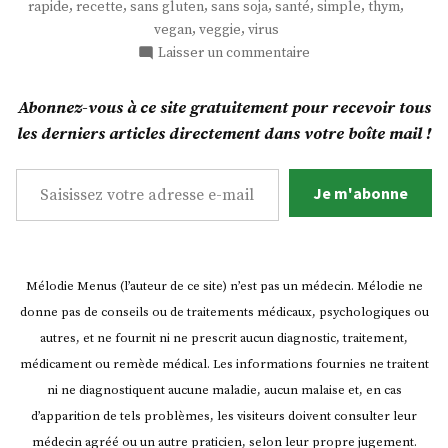
,
,
,
,
,
,
,
rapide
recette
sans gluten
sans soja
santé
simple
thym
à
,
,
vegan
veggie
virus
l’ail
sur
Laisser un commentaire
et
Un
plat
au
Abonnez-vous à ce site gratuitement pour recevoir tous
de
thym
les derniers articles directement dans votre boîte mail !
chou-
(recette
rouge
Saisissez votre adresse e-mail…
anti-
à
Je m'abonne
virale) »
l’ail
et
au
thym
Mélodie Menus (l’auteur de ce site) n’est pas un médecin. Mélodie ne
(recette
donne pas de conseils ou de traitements médicaux, psychologiques ou
anti-
virale)
autres, et ne fournit ni ne prescrit aucun diagnostic, traitement,
médicament ou remède médical. Les informations fournies ne traitent
ni ne diagnostiquent aucune maladie, aucun malaise et, en cas
d’apparition de tels problèmes, les visiteurs doivent consulter leur
médecin agréé ou un autre praticien, selon leur propre jugement.