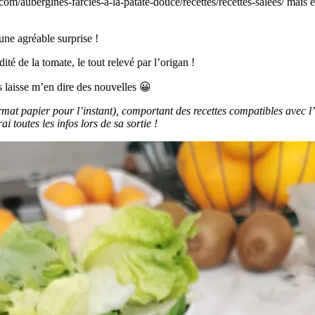
y.com/aubergines-farcies-a-la-patate-douce/recettes/recettes-salees/ mais
une agréable surprise !
té de la tomate, le tout relevé par l’origan !
 laisse m’en dire des nouvelles 😀
ormat papier pour l’instant), comportant des recettes compatibles avec
i toutes les infos lors de sa sortie !