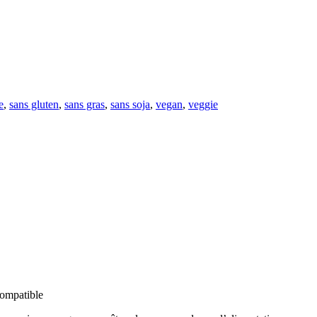
e
,
sans gluten
,
sans gras
,
sans soja
,
vegan
,
veggie