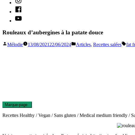
Facebook
Youtube
Rouleaux d’aubergines à la patate douce
Publié
Publié
Étiqu
Mélodie
13/08/2021
22/06/2024
Articles
,
Recettes salées
fat f
par
dans
Marque-page
0
Recettes Healthy / Vegan / Sans gluten / Medical medium friendly / San