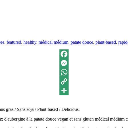
ettes :
ree
,
featured
,
healthy
,
médical médium
,
patate douce
,
plant-based
,
rapid
Facebook
Messenger
WhatsApp
Copy
Link
Partager
s gras / Sans soja / Plant-based / Delicious.