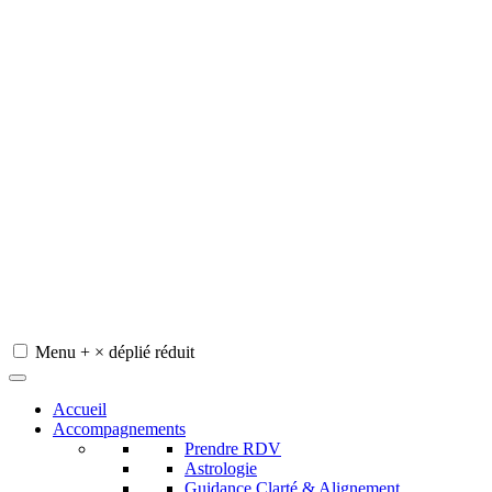
Menu
+
×
déplié
réduit
Redeviens-toi
Accueil
Accompagnements
Prendre RDV
Astrologie
Guidance Clarté & Alignement