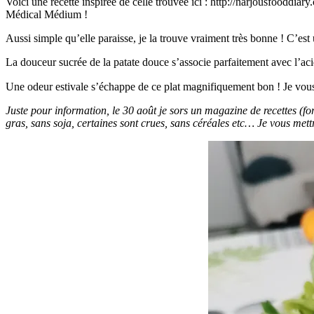
Voici une recette inspirée de celle trouvée ici : http://narjousfooddiar
Médical Médium !
Aussi simple qu’elle paraisse, je la trouve vraiment très bonne ! C’est 
La douceur sucrée de la patate douce s’associe parfaitement avec l’acidi
Une odeur estivale s’échappe de ce plat magnifiquement bon ! Je vous
Juste pour information, le 30 août je sors un magazine de recettes (f
gras, sans soja, certaines sont crues, sans céréales etc… Je vous mettra