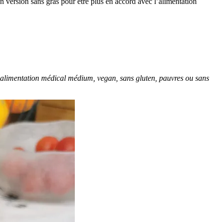
 en version sans gras pour être plus en accord avec l’alimentation
 l’alimentation médical médium, vegan, sans gluten, pauvres ou sans