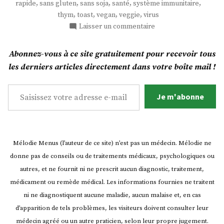
,
,
,
,
,
rapide
sans gluten
sans soja
santé
système immunitaire
terre
,
,
,
,
thym
toast
vegan
veggie
virus
à
sur
Laisser un commentaire
l’ail
Des
toasts
et
Abonnez-vous à ce site gratuitement pour recevoir tous
de
au
les derniers articles directement dans votre boîte mail !
pommes
thym
de
Saisissez votre adresse e-mail…
! »
terre
Je m'abonne
à
l’ail
et
au
Mélodie Menus (l’auteur de ce site) n’est pas un médecin. Mélodie ne
thym
donne pas de conseils ou de traitements médicaux, psychologiques ou
!
autres, et ne fournit ni ne prescrit aucun diagnostic, traitement,
médicament ou remède médical. Les informations fournies ne traitent
ni ne diagnostiquent aucune maladie, aucun malaise et, en cas
d’apparition de tels problèmes, les visiteurs doivent consulter leur
médecin agréé ou un autre praticien, selon leur propre jugement.