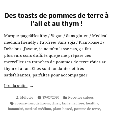
Des toasts de pommes de terre à
l’ail et au thym !
Marque-page0Healthy / Vegan / Sans gluten / Medical
medium friendly / Fat-free/ Sans soja / Plant-based /
Delicious. J’avoue, je ne m’en lasse pas, ça fait
plusieurs soirs d’affilés que je me prépare ces
merveilleuses tranches de pommes de terre rôties au
thym et à l’ail. Elles sont fondantes et très
satisfaisantes, parfaites pour accompagner
« Des
Lire la suite
toasts
Publié
Publié
Mélodie
29/03/2020
Recettes salées
de
par
dans
Étiquettes :
,
,
,
,
,
,
coronavirus
delicious
diner
facile
fat free
healthy
pommes
,
,
,
,
immunité
médical médium
plant-based
pomme de terre
de