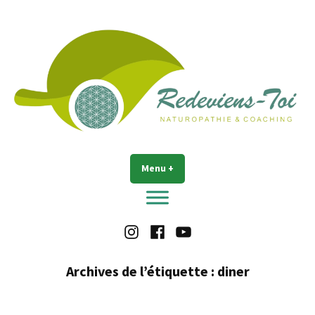
Accéder
au
contenu
Redeviens-toi
Menu
+
déplié
réduit
Instagram
Facebook
Youtube
Archives de l’étiquette :
diner