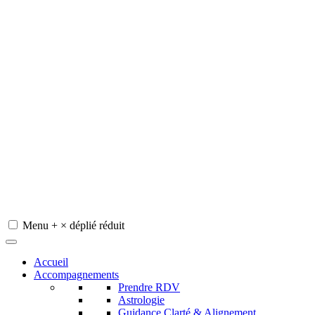
Menu
+
×
déplié
réduit
Redeviens-toi
Accueil
Accompagnements
Prendre RDV
Astrologie
Guidance Clarté & Alignement