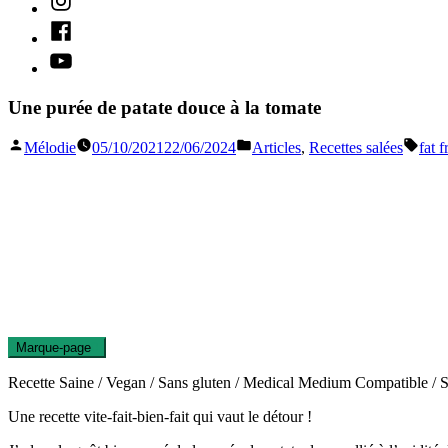
Facebook
Youtube
Une purée de patate douce à la tomate
Publié
Publié
Étiqu
Mélodie
05/10/2021
22/06/2024
Articles
,
Recettes salées
fat f
par
dans
Marque-page
0
Recette Saine / Vegan / Sans gluten / Medical Medium Compatible / Sa
Une recette vite-fait-bien-fait qui vaut le détour !