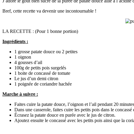
J’adore le goût bien sucré de la purée de patate douce allié à l’acidité d
Bref, cette recette va devenir une incontournable !
LA RECETTE : (Pour 1 bonne portion)
Ingrédients :
1 grosse patate douce ou 2 petites
1 oignon
4 gousses d’ail
100g de petits pois surgelés
1 boite de concassé de tomate
Le jus d’un demi citron
1 poignée de coriandre hachée
Marche à suivre :
Faites cuire la patate douce, l’oignon et l’ail pendant 20 minutes
Dans une casserole, faites cuire les petits pois dans le concass
Écrasez la patate douce en purée avec le jus de citron.
Ajoutez ensuite le concassé avec les petits pois ainsi que la co