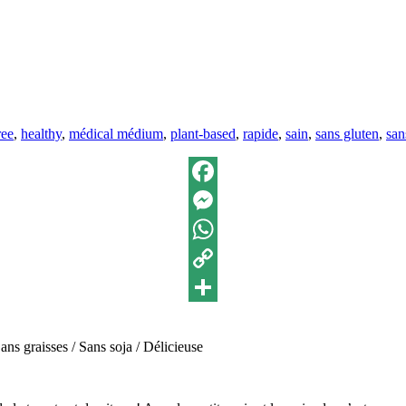
ettes :
ree
,
healthy
,
médical médium
,
plant-based
,
rapide
,
sain
,
sans gluten
,
san
Facebook
Messenger
WhatsApp
Copy
Link
Partager
ns graisses / Sans soja / Délicieuse