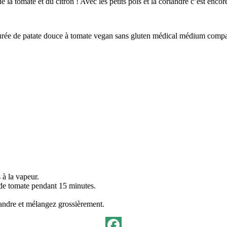
e la tomate et du citron ! Avec les petits pois et la coriandre c’est encor
 à la vapeur.
é de tomate pendant 15 minutes.
riandre et mélangez grossièrement.