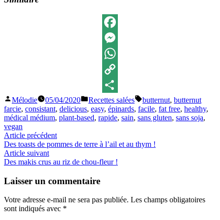
Facebook
Messenger
WhatsApp
Copy
Publié
Publié
Étiquettes :
Mélodie
05/04/2020
Recettes salées
butternut
,
butternut
Link
Partager
par
dans
farcie
,
consistant
,
delicious
,
easy
,
épinards
,
facile
,
fat free
,
healthy
,
médical médium
,
plant-based
,
rapide
,
sain
,
sans gluten
,
sans soja
,
vegan
Navigation
Article
Article précédent
précédent :
Des toasts de pommes de terre à l’ail et au thym !
de
Article
Article suivant
l’article
suivant
Des makis crus au riz de chou-fleur !
:
Laisser un commentaire
Votre adresse e-mail ne sera pas publiée.
Les champs obligatoires
sont indiqués avec
*