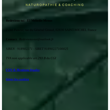
Redeviens-toi - EI Mélodie Menus
2 cité Pasteur, rue du Général Giraud, 02830 SAINT-MICHEL France
Contact
: Redeviens-toi
@
outlook.fr
SIREN : 918902271
- SIRET 91890227100025
TVA non applicable art.293 B du CGI
CGV & Mentions légales
Gérer les cookies