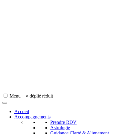
Menu
+
×
déplié
réduit
Redeviens-toi
Accueil
Accompagnements
Prendre RDV
Astrologie
Guidance Clarté & Alignement