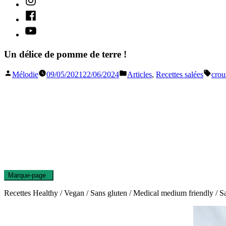
Facebook
Youtube
Un délice de pomme de terre !
Publié
Publié
Étiqu
Mélodie
09/05/2021
22/06/2024
Articles
,
Recettes salées
crous
par
dans
Marque-page
0
Recettes Healthy / Vegan / Sans gluten / Medical medium friendly / San