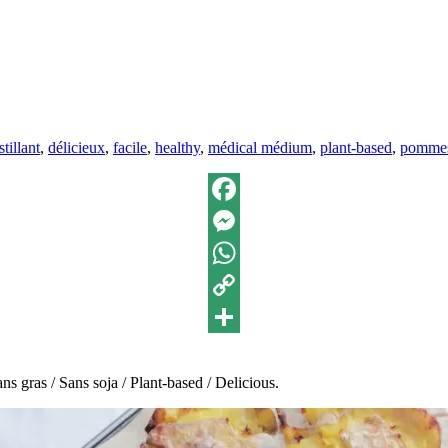
ettes :
tillant
,
délicieux
,
facile
,
healthy
,
médical médium
,
plant-based
,
pommes
Facebook
Messenger
WhatsApp
Copy
Link
Partager
s gras / Sans soja / Plant-based / Delicious.