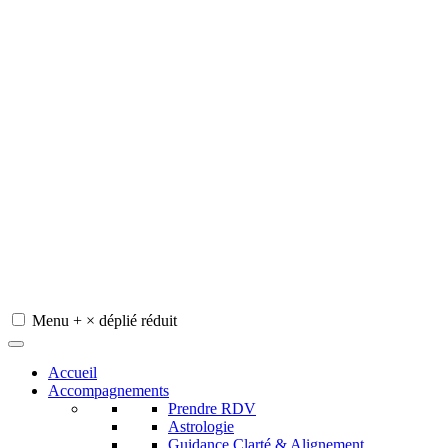
Menu
+
×
déplié
réduit
Redeviens-toi
Accueil
Accompagnements
Prendre RDV
Astrologie
Guidance Clarté & Alignement