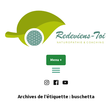
Accéder
au
contenu
Redeviens-toi
Menu
+
déplié
réduit
Instagram
Facebook
Youtube
Archives de l’étiquette :
buschetta