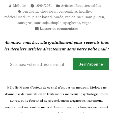
de
Publié
Publié
,
Mélodie
10/04/2021
Articles
Recettes salées
chou-
par
dans
Étiquettes :
,
,
,
,
buschetta
chou-fleur
concombre
healthy
fleur
,
,
,
,
,
,
médical médium
plant-based
purée
rapide
sain
sans gluten
accompagnée
,
,
,
,
sans gras
sans soja
simple
spaghettis
vegan
de
sur
Laisser un commentaire
spaghettis
Purée
de
de
Abonnez-vous à ce site gratuitement pour recevoir tous
chou-
concombre
les derniers articles directement dans votre boîte mail !
fleur
topping
accompagnée
Saisissez votre adresse e-mail…
bruschetta
de
Je m'abonne
! »
spaghettis
de
concombre
topping
Mélodie Menus (l’auteur de ce site) n’est pas un médecin. Mélodie ne
bruschetta
donne pas de conseils ou de traitements médicaux, psychologiques ou
!
autres, et ne fournit ni ne prescrit aucun diagnostic, traitement,
médicament ou remède médical. Les informations fournies ne traitent