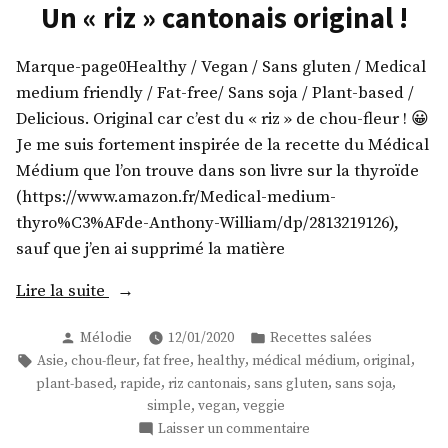
de
Un « riz » cantonais original !
Bruxelles
rôtis
Marque-page0Healthy / Vegan / Sans gluten / Medical
!
medium friendly / Fat-free/ Sans soja / Plant-based /
Delicious. Original car c’est du « riz » de chou-fleur ! 😀
Je me suis fortement inspirée de la recette du Médical
Médium que l’on trouve dans son livre sur la thyroïde
(https://www.amazon.fr/Medical-medium-
thyro%C3%AFde-Anthony-William/dp/2813219126),
sauf que j’en ai supprimé la matière
« Un
Lire la suite
« riz »
Publié
Publié
Mélodie
12/01/2020
Recettes salées
cantonais
par
dans
Étiquettes :
,
,
,
,
,
,
Asie
chou-fleur
fat free
healthy
médical médium
original
original
,
,
,
,
,
plant-based
rapide
riz cantonais
sans gluten
sans soja
! »
,
,
simple
vegan
veggie
sur
Laisser un commentaire