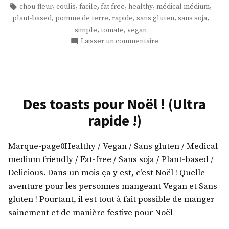
par
dans
Étiquettes :
,
,
,
,
,
,
chou-fleur
coulis
facile
fat free
healthy
médical médium
coulis
,
,
,
,
,
plant-based
pomme de terre
rapide
sans gluten
sans soja
de
,
,
simple
tomate
vegan
tomate
sur
Laisser un commentaire
sur
Chou-
purée
fleur
au
de
coulis
pomme
de
Des toasts pour Noël ! (Ultra
de
tomate
rapide !)
terre
sur
! »
purée
de
Marque-page0Healthy / Vegan / Sans gluten / Medical
pomme
medium friendly / Fat-free / Sans soja / Plant-based /
de
Delicious. Dans un mois ça y est, c’est Noël ! Quelle
terre
aventure pour les personnes mangeant Vegan et Sans
!
gluten ! Pourtant, il est tout à fait possible de manger
sainement et de manière festive pour Noël