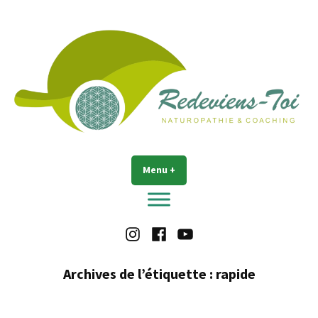
Accéder
au
contenu
Redeviens-toi
Menu
+
déplié
réduit
Instagram
Facebook
Youtube
Archives de l’étiquette :
rapide