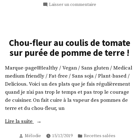
! »
sur
Laisser un commentaire
Brocoli
gratiné
à
la
tomate
Chou-fleur au coulis de tomate
!
sur purée de pomme de terre !
Marque-page0Healthy / Vegan / Sans gluten / Medical
medium friendly / Fat-free / Sans soja / Plant-based /
Delicious. Voici un des plats que je fais régulièrement
quand je n’ai pas trop le temps et pas trop le courage
de cuisiner. On fait cuire à la vapeur des pommes de
terre et du chou-fleur, un
« Chou-
Lire la suite
fleur
Publié
Publié
Mélodie
15/12/2019
Recettes salées
au