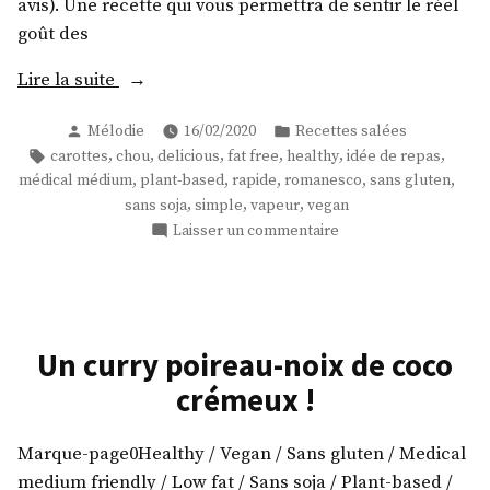
avis). Une recette qui vous permettra de sentir le réel
goût des
« Chou
Lire la suite
romanesco
Publié
Publié
Mélodie
16/02/2020
Recettes salées
vapeur
par
dans
Étiquettes :
,
,
,
,
,
,
carottes
chou
delicious
fat free
healthy
idée de repas
aux
,
,
,
,
,
médical médium
plant-based
rapide
romanesco
sans gluten
carottes
,
,
,
sans soja
simple
vapeur
vegan
! »
sur
Laisser un commentaire
Chou
romanesco
vapeur
aux
carottes
Un curry poireau-noix de coco
!
crémeux !
Marque-page0Healthy / Vegan / Sans gluten / Medical
medium friendly / Low fat / Sans soja / Plant-based /