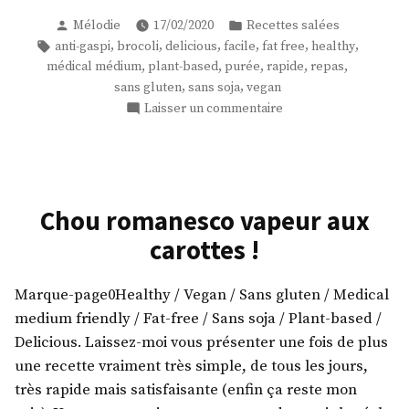
purée
Publié
Publié
Mélodie
17/02/2020
Recettes salées
anti-
par
dans
Étiquettes :
,
,
,
,
,
,
anti-gaspi
brocoli
delicious
facile
fat free
healthy
gaspi
,
,
,
,
,
médical médium
plant-based
purée
rapide
repas
au
,
,
sans gluten
sans soja
vegan
pied
sur
Laisser un commentaire
de
Une
brocoli
purée
anti-
! »
gaspi
au
Chou romanesco vapeur aux
pied
carottes !
de
brocoli
!
Marque-page0Healthy / Vegan / Sans gluten / Medical
medium friendly / Fat-free / Sans soja / Plant-based /
Delicious. Laissez-moi vous présenter une fois de plus
une recette vraiment très simple, de tous les jours,
très rapide mais satisfaisante (enfin ça reste mon