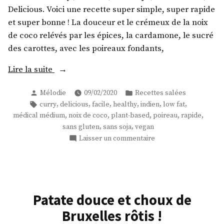
Delicious. Voici une recette super simple, super rapide
et super bonne ! La douceur et le crémeux de la noix
de coco relévés par les épices, la cardamone, le sucré
des carottes, avec les poireaux fondants,
« Un
Lire la suite
curry
Publié
Publié
Mélodie
09/02/2020
Recettes salées
poireau-
par
dans
Étiquettes :
,
,
,
,
,
,
curry
delicious
facile
healthy
indien
low fat
noix
,
,
,
,
,
médical médium
noix de coco
plant-based
poireau
rapide
de
,
,
sans gluten
sans soja
vegan
coco
sur
Laisser un commentaire
crémeux
Un
! »
curry
poireau-
noix
de
Patate douce et choux de
coco
Bruxelles rôtis !
crémeux