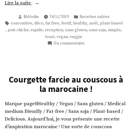
« Des
Lire la suite
toasts
Publié
Publié
Mélodie
24/11/2019
Recettes salées
pour
par
dans
Étiquettes :
,
,
,
,
,
,
concombre
déco
fat free
festif
healthy
noël
plant-based
Noël
,
,
,
,
,
,
,
pois chiche
rapide
reception
sans gluten
sans soja
simple
!
,
,
toast
vegan
veggie
(Ultra
sur
Un commentaire
rapide
Des
!) »
toasts
pour
Noël
!
Courgette farcie au couscous à
(Ultra
la marocaine !
rapide
!)
Marque-page0Healthy / Vegan / Sans gluten / Medical
medium friendly / Fat-free / Sans soja / Plant-based /
Delicious. Aujourd’hui, je vous présente une recette
d’inspiration marocaine ! Une sorte de couscous