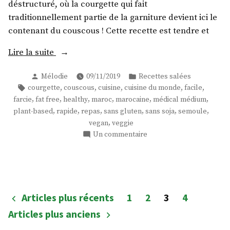
déstructuré, où la courgette qui fait
traditionnellement partie de la garniture devient ici le
contenant du couscous ! Cette recette est tendre et
« Courgette
Lire la suite
farcie
Publié
Publié
Mélodie
09/11/2019
Recettes salées
au
par
dans
Étiquettes :
,
,
,
,
,
courgette
couscous
cuisine
cuisine du monde
facile
couscous
,
,
,
,
,
,
farcie
fat free
healthy
maroc
marocaine
médical médium
à
,
,
,
,
,
,
plant-based
rapide
repas
sans gluten
sans soja
semoule
la
,
vegan
veggie
marocaine
sur
Un commentaire
! »
Courgette
farcie
au
couscous
à
Pagination
Articles plus récents
1
2
3
4
la
des
Articles plus anciens
marocaine
!