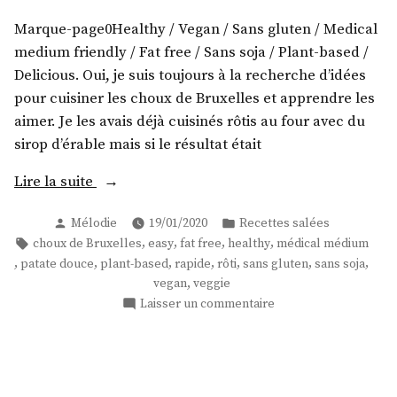
!
Marque-page0Healthy / Vegan / Sans gluten / Medical
medium friendly / Fat free / Sans soja / Plant-based /
Delicious. Oui, je suis toujours à la recherche d’idées
pour cuisiner les choux de Bruxelles et apprendre les
aimer. Je les avais déjà cuisinés rôtis au four avec du
sirop d’érable mais si le résultat était
« Patate
Lire la suite
douce
Publié
Publié
Mélodie
19/01/2020
Recettes salées
et
par
dans
Étiquettes :
,
,
,
,
choux de Bruxelles
easy
fat free
healthy
médical médium
choux
,
,
,
,
,
,
,
patate douce
plant-based
rapide
rôti
sans gluten
sans soja
de
,
vegan
veggie
Bruxelles
sur
Laisser un commentaire
rôtis
Patate
! »
douce
et
choux