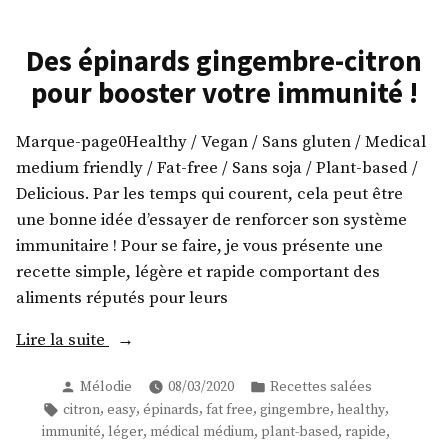
Des épinards gingembre-citron
pour booster votre immunité !
Marque-page0Healthy / Vegan / Sans gluten / Medical
medium friendly / Fat-free / Sans soja / Plant-based /
Delicious. Par les temps qui courent, cela peut être
une bonne idée d’essayer de renforcer son système
immunitaire ! Pour se faire, je vous présente une
recette simple, légère et rapide comportant des
aliments réputés pour leurs
« Des
Lire la suite
épinards
Publié
Publié
Mélodie
08/03/2020
Recettes salées
gingembre-
par
dans
Étiquettes :
,
,
,
,
,
,
citron
easy
épinards
fat free
gingembre
healthy
citron
,
,
,
,
,
immunité
léger
médical médium
plant-based
rapide
pour