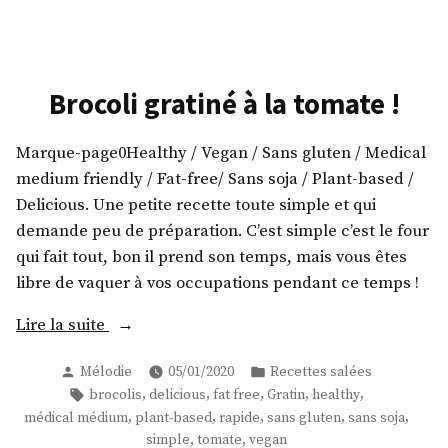
Un
« riz »
cantonais
original
!
Brocoli gratiné à la tomate !
Marque-page0Healthy / Vegan / Sans gluten / Medical
medium friendly / Fat-free/ Sans soja / Plant-based /
Delicious. Une petite recette toute simple et qui
demande peu de préparation. C’est simple c’est le four
qui fait tout, bon il prend son temps, mais vous êtes
libre de vaquer à vos occupations pendant ce temps !
« Brocoli
Lire la suite
gratiné
Publié
Publié
Mélodie
05/01/2020
Recettes salées
à
par
dans
Étiquettes :
,
,
,
,
,
brocolis
delicious
fat free
Gratin
healthy
la
,
,
,
,
,
médical médium
plant-based
rapide
sans gluten
sans soja
tomate
,
,
simple
tomate
vegan