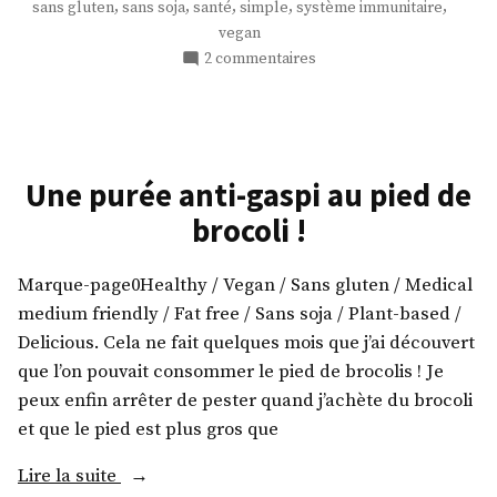
,
,
,
,
,
sans gluten
sans soja
santé
simple
système immunitaire
booster
vegan
votre
sur
2 commentaires
immunité
Des
épinards
! »
gingembre-
citron
pour
Une purée anti-gaspi au pied de
booster
brocoli !
votre
immunité
!
Marque-page0Healthy / Vegan / Sans gluten / Medical
medium friendly / Fat free / Sans soja / Plant-based /
Delicious. Cela ne fait quelques mois que j’ai découvert
que l’on pouvait consommer le pied de brocolis ! Je
peux enfin arrêter de pester quand j’achète du brocoli
et que le pied est plus gros que
« Une
Lire la suite