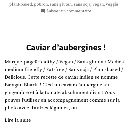
de
,
,
,
,
,
plant-based
potiron
sans gluten
sans soja
vegan
veggie
coco
sur
Laisser un commentaire
! »
Un
curry
potiron-
noix
de
Caviar d’aubergines !
coco
!
Marque-page0Healthy / Vegan / Sans gluten / Medical
medium friendly / Fat-free / Sans soja / Plant-based /
Delicious. Cette recette de caviar indien se nomme
Baingan Bharta ! C’est un caviar d’aubergine au
gingembre et à la tomate absolument divin ! Vous
pouvez l’utiliser en accompagnement comme sur la
photo avec d’autres légumes, ou
« Caviar
Lire la suite
d’aubergines