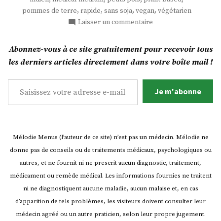
Matar
,
,
,
,
pommes de terre
rapide
sans soja
vegan
végétarien
! »
sur
Laisser un commentaire
Indien
2
Abonnez-vous à ce site gratuitement pour recevoir tous
:
les derniers articles directement dans votre boîte mail !
L’Aloo
Matar
Saisissez votre adresse e-mail…
!
Je m'abonne
Mélodie Menus (l’auteur de ce site) n’est pas un médecin. Mélodie ne
donne pas de conseils ou de traitements médicaux, psychologiques ou
autres, et ne fournit ni ne prescrit aucun diagnostic, traitement,
médicament ou remède médical. Les informations fournies ne traitent
ni ne diagnostiquent aucune maladie, aucun malaise et, en cas
d’apparition de tels problèmes, les visiteurs doivent consulter leur
médecin agréé ou un autre praticien, selon leur propre jugement.