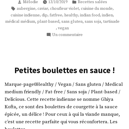
Publié
Publié
Mélodie
13/10/2019
Recettes salées
! »
par
dans
Étiquettes :
,
,
,
,
aubergine
caviar
choufleur violet
cuisine du monde
,
,
,
,
,
,
cuisine indienne
dip
fatfree
healthy
indian food
indien
,
,
,
,
médical médium
plant-based
sans gluten
sans soja
tartinade
,
vegan
sur
Un commentaire
Caviar
d’aubergines
!
Petites boulettes en sauce !
Marque-page0Healthy / Vegan / Sans gluten / Medical
medium friendly / Fat-free / Sans soja / Plant-based /
Delicious. Cette recette indienne se nomme Ghiya
Kofta, ce sont des boulettes de courgette à la sauce
épicée, un délice ! Pour ceux à qui la viande manque,
c’est une recette parfaite qui vous réconfortera. Les