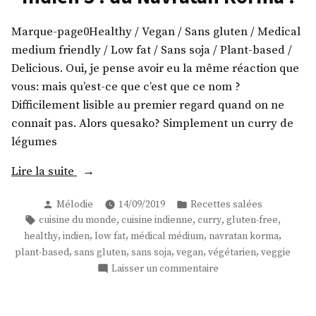
!
Marque-page0Healthy / Vegan / Sans gluten / Medical
medium friendly / Low fat / Sans soja / Plant-based /
Delicious. Oui, je pense avoir eu la même réaction que
vous: mais qu’est-ce que c’est que ce nom ?
Difficilement lisible au premier regard quand on ne
connait pas. Alors quesako? Simplement un curry de
légumes
« Indien
Lire la suite
3
Publié
Publié
Mélodie
14/09/2019
Recettes salées
:
par
dans
Étiquettes :
,
,
,
,
cuisine du monde
cuisine indienne
curry
gluten-free
du
,
,
,
,
,
healthy
indien
low fat
médical médium
navratan korma
Navratan
,
,
,
,
,
plant-based
sans gluten
sans soja
vegan
végétarien
veggie
Korma
sur
Laisser un commentaire
! »
Indien
3
: