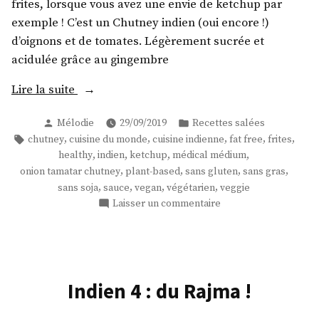
frites, lorsque vous avez une envie de ketchup par
exemple ! C’est un Chutney indien (oui encore !)
d’oignons et de tomates. Légèrement sucrée et
acidulée grâce au gingembre
« Quand
Lire la suite
la
Publié
Publié
Mélodie
29/09/2019
Recettes salées
frite
par
dans
Étiquettes :
,
,
,
,
,
chutney
cuisine du monde
cuisine indienne
fat free
frites
fait
,
,
,
,
healthy
indien
ketchup
médical médium
trempette
,
,
,
,
onion tamatar chutney
plant-based
sans gluten
sans gras
! »
,
,
,
,
sans soja
sauce
vegan
végétarien
veggie
sur
Laisser un commentaire
Quand
la
frite
fait
trempette
Indien 4 : du Rajma !
!