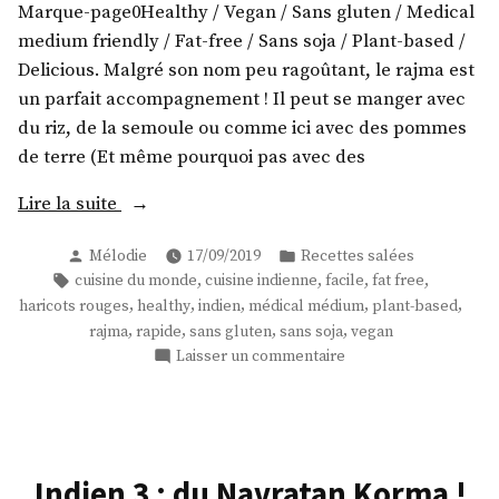
Marque-page0Healthy / Vegan / Sans gluten / Medical
medium friendly / Fat-free / Sans soja / Plant-based /
Delicious. Malgré son nom peu ragoûtant, le rajma est
un parfait accompagnement ! Il peut se manger avec
du riz, de la semoule ou comme ici avec des pommes
de terre (Et même pourquoi pas avec des
« Indien
Lire la suite
4
Publié
Publié
Mélodie
17/09/2019
Recettes salées
:
par
dans
Étiquettes :
,
,
,
,
cuisine du monde
cuisine indienne
facile
fat free
du
,
,
,
,
,
haricots rouges
healthy
indien
médical médium
plant-based
Rajma
,
,
,
,
rajma
rapide
sans gluten
sans soja
vegan
! »
sur
Laisser un commentaire
Indien
4
:
du
Rajma
Indien 3 : du Navratan Korma !