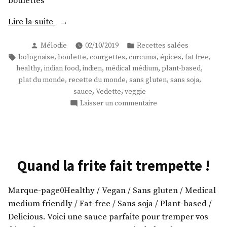
boulettes
« Petites
Lire la suite
boulettes
Publié
Publié
Mélodie
02/10/2019
Recettes salées
en
par
dans
Étiquettes :
,
,
,
,
,
,
bolognaise
boulette
courgettes
curcuma
épices
fat free
sauce
,
,
,
,
,
healthy
indian food
indien
médical médium
plant-based
! »
,
,
,
,
plat du monde
recette du monde
sans gluten
sans soja
,
,
sauce
Vedette
veggie
sur
Laisser un commentaire
Petites
boulettes
en
sauce
!
Quand la frite fait trempette !
Marque-page0Healthy / Vegan / Sans gluten / Medical
medium friendly / Fat-free / Sans soja / Plant-based /
Delicious. Voici une sauce parfaite pour tremper vos