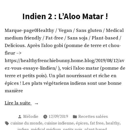
du
Navratan
Indien 2 : L’Aloo Matar !
Korma
!
Marque-page0Healthy / Vegan / Sans gluten / Medical
medium friendly / Fat-free / Sans soja / Plant-based /
Delicious. Après l’aloo gobi (pomme de terre et chou-
fleur –>
https://healthyfrenchiebunny.home.blog/2019/08/12/av
ez-vous-essaye-lindien/ ), voici l’aloo matar (pomme de
terre et petits pois). Un plat nourrissant et riche en
épices ! Les plats végétariens indiens sont une bonne
manière
« Indien
Lire la suite
2
Publié
Publié
Mélodie
12/09/2019
Recettes salées
:
par
dans
Étiquettes :
,
,
,
,
,
cuisine du monde
cuisine indienne
épices
fat free
healthy
L’Aloo
,
,
,
,
indien
médical médium
petits pois
plant-based