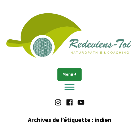
Accéder
au
contenu
Redeviens-toi
Menu
+
déplié
réduit
Instagram
Facebook
Youtube
Archives de l’étiquette :
indien