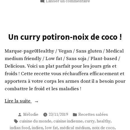
sur
Laisser un commentaire
crémeux
Un
! »
curry
poireau-
noix
de
Un curry potiron-noix de coco !
coco
crémeux
Marque-page0Healthy / Vegan / Sans gluten / Medical
!
medium friendly / Low fat / Sans soja / Plant-based /
Delicious. Voici un plat parfait pour les jours gris et
froids ! Cette recette vous réchauffera efficacement et
apportera à votre corps les armes dont il a besoin pour
combattre le froid et les maladies !
« Un
Lire la suite
curry
Publié
Publié
Mélodie
23/11/2019
Recettes salées
potiron-
par
dans
Étiquettes :
,
,
,
,
cuisine du monde
cuisine indienne
curry
healthy
noix
,
,
,
,
,
indian food
indien
low fat
médical médium
noix de coco