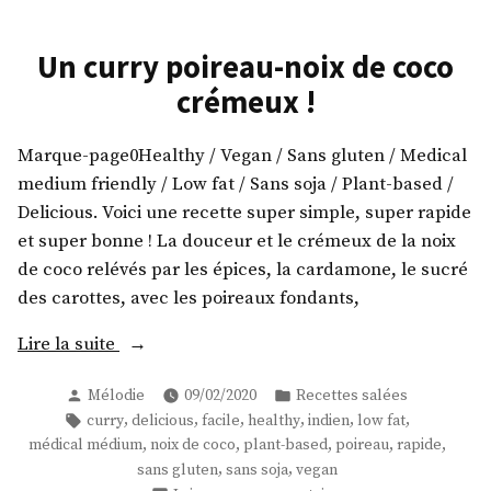
Un curry poireau-noix de coco
crémeux !
Marque-page0Healthy / Vegan / Sans gluten / Medical
medium friendly / Low fat / Sans soja / Plant-based /
Delicious. Voici une recette super simple, super rapide
et super bonne ! La douceur et le crémeux de la noix
de coco relévés par les épices, la cardamone, le sucré
des carottes, avec les poireaux fondants,
« Un
Lire la suite
curry
Publié
Publié
Mélodie
09/02/2020
Recettes salées
poireau-
par
dans
Étiquettes :
,
,
,
,
,
,
curry
delicious
facile
healthy
indien
low fat
noix
,
,
,
,
,
médical médium
noix de coco
plant-based
poireau
rapide
de
,
,
sans gluten
sans soja
vegan
coco