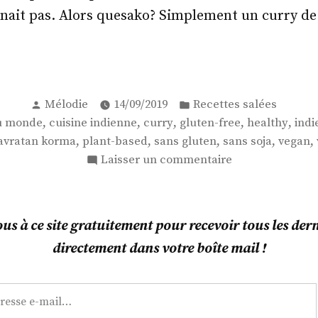
nait pas. Alors quesako? Simplement un curry d
dien
Publié
Publié
Mélodie
14/09/2019
Recettes salées
par
dans
 :
,
,
,
,
,
du monde
cuisine indienne
curry
gluten-free
healthy
indi
,
,
,
,
,
avratan korma
plant-based
sans gluten
sans soja
vegan
ratan
sur
Laisser un commentaire
ma
Indien
3
:
s à ce site gratuitement pour recevoir tous les derni
du
directement dans votre boîte mail !
Navratan
Korma
!