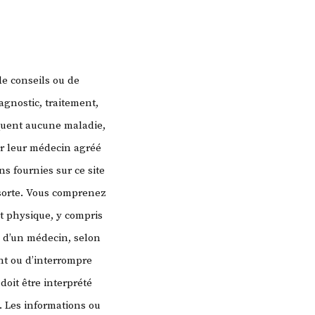
de conseils ou de
agnostic, traitement,
quent aucune maladie,
er leur médecin agréé
s fournies sur ce site
 sorte. Vous comprenez
t physique, y compris
s d’un médecin, selon
t ou d’interrompre
doit être interprété
. Les informations ou