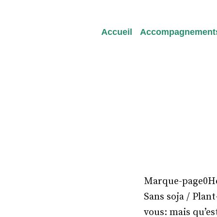
Redeviens-toi
Accueil
Accompagnement
Marque-page0Heal
Sans soja / Plan
vous: mais qu’es