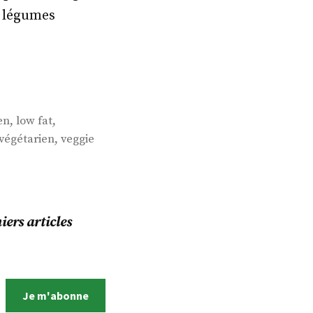
e légumes
,
,
en
low fat
,
végétarien
veggie
ers articles
Je m'abonne