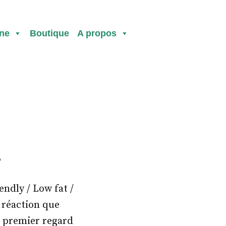
ine
Boutique
A propos
!
ndly / Low fat /
e réaction que
au premier regard