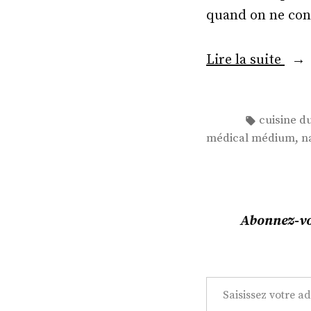
quand on ne con
« In
Lire la suite
3
:
Étiquettes
cuisine 
du
,
médical médium
n
Nav
Kor
! »
Abonnez-vou
Saisissez votre adresse e-mail…