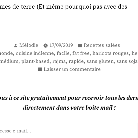
mmes de terre (Et même pourquoi pas avec des
dien
Publié
Publié
Mélodie
17/09/2019
Recettes salées
par
dans
,
,
,
,
,
monde
cuisine indienne
facile
fat free
haricots rouges
he
,
,
,
,
,
 médium
plant-based
rajma
rapide
sans gluten
sans soja
ma
sur
Laisser un commentaire
Indien
4
:
s à ce site gratuitement pour recevoir tous les derni
du
directement dans votre boîte mail !
Rajma
!