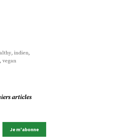
,
,
althy
indien
,
vegan
ers articles
Je m'abonne