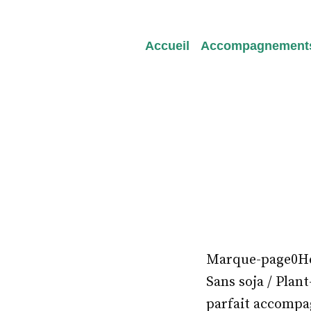
Redeviens-toi
Accueil
Accompagnement
Marque-page0Heal
Sans soja / Plan
parfait accompa