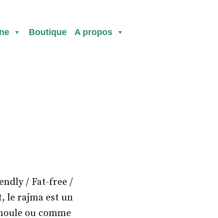
ine
Boutique
A propos
ndly / Fat-free /
, le rajma est un
semoule ou comme