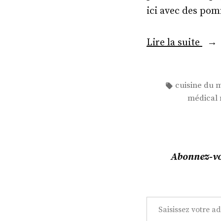
ici avec des po
« In
Lire la suite
4
:
Étiquettes :
cuisine du 
du
médical
Raj
! »
Abonnez-vou
Saisissez votre adresse e-mail…