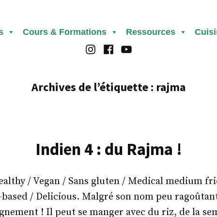
s
Cours & Formations
Ressources
Cuis
Instagram
Facebook
Youtube
Archives de l’étiquette :
rajma
Indien 4 : du Rajma !
thy / Vegan / Sans gluten / Medical medium frie
t-based / Delicious. Malgré son nom peu ragoûtant
gnement ! Il peut se manger avec du riz, de la 