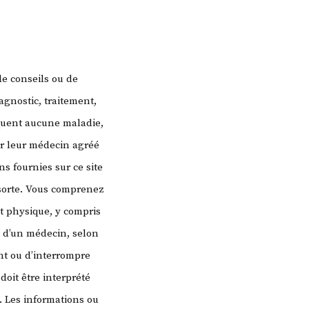
de conseils ou de
agnostic, traitement,
quent aucune maladie,
er leur médecin agréé
s fournies sur ce site
 sorte. Vous comprenez
t physique, y compris
s d’un médecin, selon
t ou d’interrompre
doit être interprété
. Les informations ou