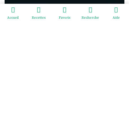
Accueil
Recettes
Favoris
Recherche
Aide
Redeviens-toi - EI Mélodie Menus
2 cité Pasteur, rue du Général Giraud, 02830 SAINT-