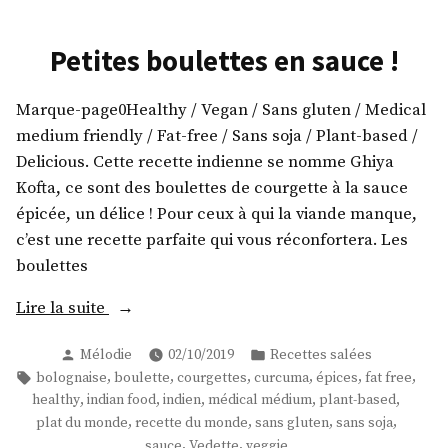
Petites boulettes en sauce !
Marque-page0Healthy / Vegan / Sans gluten / Medical
medium friendly / Fat-free / Sans soja / Plant-based /
Delicious. Cette recette indienne se nomme Ghiya
Kofta, ce sont des boulettes de courgette à la sauce
épicée, un délice ! Pour ceux à qui la viande manque,
c’est une recette parfaite qui vous réconfortera. Les
boulettes
« Petites
Lire la suite
boulettes
Publié
Publié
Mélodie
02/10/2019
Recettes salées
en
par
dans
Étiquettes :
,
,
,
,
,
,
bolognaise
boulette
courgettes
curcuma
épices
fat free
sauce
,
,
,
,
,
healthy
indian food
indien
médical médium
plant-based
! »
,
,
,
,
plat du monde
recette du monde
sans gluten
sans soja
,
,
sauce
Vedette
veggie