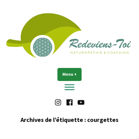
Accéder
au
contenu
Redeviens-toi
Menu
+
déplié
réduit
Instagram
Facebook
Youtube
Archives de l’étiquette :
courgettes