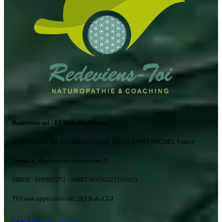
Redeviens-toi - EI Mélodie Menus
2 cité Pasteur, rue du Général Giraud, 02830 SAINT-MICHEL France
Contact
: Redeviens-toi
@
outlook.fr
SIREN : 918902271
- SIRET 91890227100025
TVA non applicable art.293 B du CGI