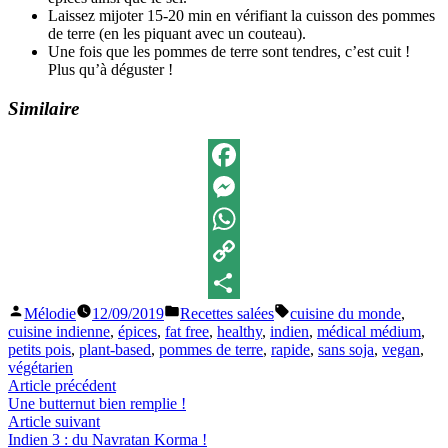
Laissez mijoter 15-20 min en vérifiant la cuisson des pommes
de terre (en les piquant avec un couteau).
Une fois que les pommes de terre sont tendres, c’est cuit !
Plus qu’à déguster !
Similaire
Facebook
Messenger
WhatsApp
Copy
Publié
Publié
Étiquettes :
Mélodie
12/09/2019
Recettes salées
cuisine du monde
,
Link
Partager
par
dans
cuisine indienne
,
épices
,
fat free
,
healthy
,
indien
,
médical médium
,
petits pois
,
plant-based
,
pommes de terre
,
rapide
,
sans soja
,
vegan
,
végétarien
Navigation
Article
Article précédent
précédent :
Une butternut bien remplie !
de
Article
Article suivant
l’article
suivant
Indien 3 : du Navratan Korma !