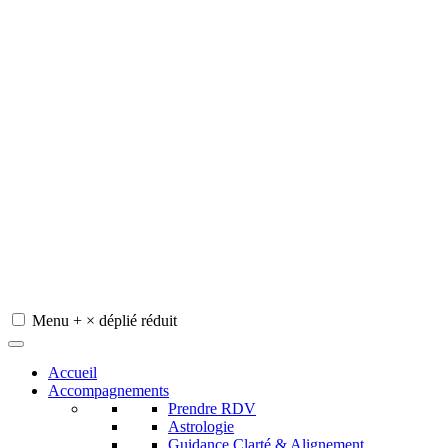
Menu
+
×
déplié
réduit
Redeviens-toi
Accueil
Accompagnements
Prendre RDV
Astrologie
Guidance Clarté & Alignement