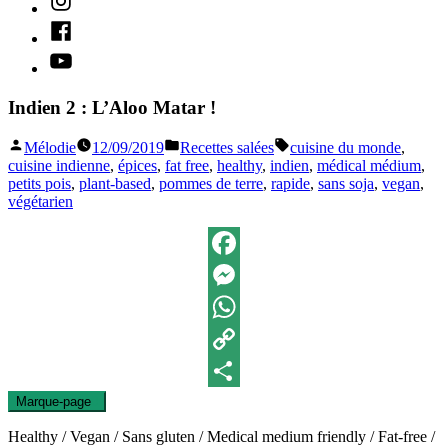
Facebook
Youtube
Indien 2 : L’Aloo Matar !
Publié
Publié
Étiquettes :
Mélodie
12/09/2019
Recettes salées
cuisine du monde
,
par
dans
cuisine indienne
,
épices
,
fat free
,
healthy
,
indien
,
médical médium
,
petits pois
,
plant-based
,
pommes de terre
,
rapide
,
sans soja
,
vegan
,
végétarien
Facebook
Messenger
WhatsApp
Copy
Marque-page
0
Link
Partager
Healthy / Vegan / Sans gluten / Medical medium friendly / Fat-free /