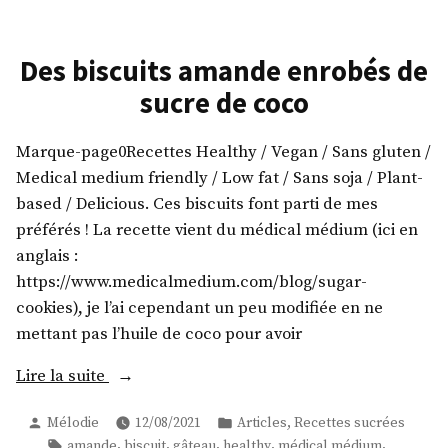
à
la
patate
Des biscuits amande enrobés de
douce
sucre de coco
Marque-page0Recettes Healthy / Vegan / Sans gluten /
Medical medium friendly / Low fat / Sans soja / Plant-
based / Delicious. Ces biscuits font parti de mes
préférés ! La recette vient du médical médium (ici en
anglais :
https://www.medicalmedium.com/blog/sugar-
cookies), je l’ai cependant un peu modifiée en ne
mettant pas l’huile de coco pour avoir
« Des
Lire la suite
biscuits
Publié
Publié
,
Mélodie
12/08/2021
Articles
Recettes sucrées
amande
par
dans
Étiquettes :
,
,
,
,
,
amande
biscuit
gâteau
healthy
médical médium