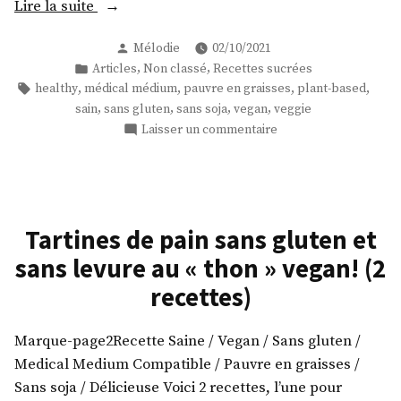
« Des
Lire la suite
muffins
Publié
Mélodie
02/10/2021
à
par
Publié
,
,
Articles
Non classé
Recettes sucrées
l’orange
dans
Étiquettes :
,
,
,
,
healthy
médical médium
pauvre en graisses
plant-based
et
,
,
,
,
sain
sans gluten
sans soja
vegan
veggie
au
sur
Laisser un commentaire
sirop
Des
vegan,
muffins
à
sans
l’orange
gluten
et
Tartines de pain sans gluten et
et
au
sans levure au « thon » vegan! (2
sans
sirop
graisse
vegan,
recettes)
sans
ajoutée
gluten
! »
Marque-page2Recette Saine / Vegan / Sans gluten /
et
Medical Medium Compatible / Pauvre en graisses /
sans
graisse
Sans soja / Délicieuse Voici 2 recettes, l’une pour