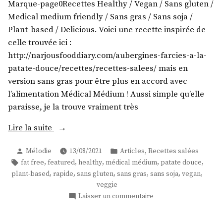
Marque-page0Recettes Healthy / Vegan / Sans gluten /
Medical medium friendly / Sans gras / Sans soja /
Plant-based / Delicious. Voici une recette inspirée de
celle trouvée ici :
http://narjousfooddiary.com/aubergines-farcies-a-la-
patate-douce/recettes/recettes-salees/ mais en
version sans gras pour être plus en accord avec
l’alimentation Médical Médium ! Aussi simple qu’elle
paraisse, je la trouve vraiment très
« Rouleaux
Lire la suite
d’aubergines
Publié
Publié
,
Mélodie
13/08/2021
Articles
Recettes salées
à
par
dans
Étiquettes :
,
,
,
,
,
fat free
featured
healthy
médical médium
patate douce
la
,
,
,
,
,
,
plant-based
rapide
sans gluten
sans gras
sans soja
vegan
patate
veggie
douce »
sur
Laisser un commentaire
Rouleaux
d’aubergines