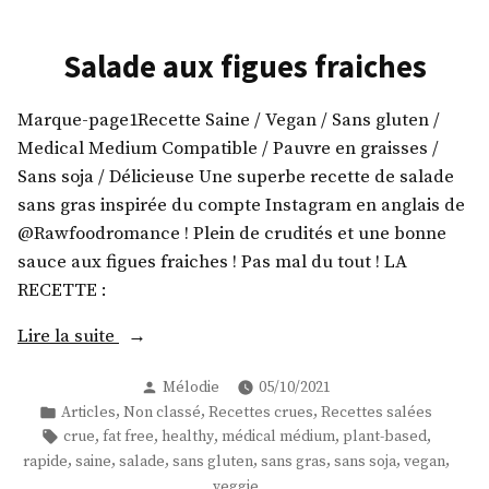
Salade aux figues fraiches
Marque-page1Recette Saine / Vegan / Sans gluten /
Medical Medium Compatible / Pauvre en graisses /
Sans soja / Délicieuse Une superbe recette de salade
sans gras inspirée du compte Instagram en anglais de
@Rawfoodromance ! Plein de crudités et une bonne
sauce aux figues fraiches ! Pas mal du tout ! LA
RECETTE :
« Salade
Lire la suite
aux
Publié
Mélodie
05/10/2021
figues
par
Publié
,
,
,
Articles
Non classé
Recettes crues
Recettes salées
fraiches »
dans
Étiquettes :
,
,
,
,
,
crue
fat free
healthy
médical médium
plant-based
,
,
,
,
,
,
,
rapide
saine
salade
sans gluten
sans gras
sans soja
vegan
veggie