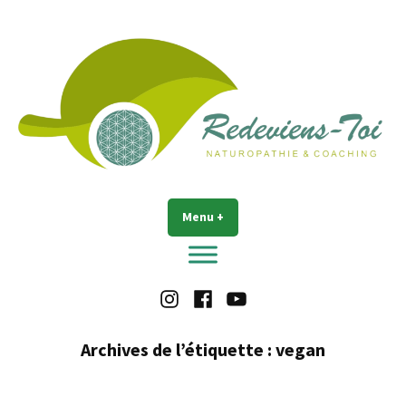
Accéder
au
contenu
Redeviens-toi
Menu
+
déplié
réduit
Instagram
Facebook
Youtube
Archives de l’étiquette :
vegan