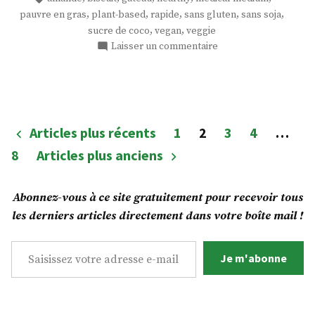
enrobés
,
,
,
,
,
pauvre en gras
plant-based
rapide
sans gluten
sans soja
de
,
,
sucre de coco
vegan
veggie
sucre
sur
Laisser un commentaire
de
Des
coco »
biscuits
amande
enrobés
de
Pagination
Articles plus récents
1
2
3
4
…
sucre
des
8
Articles plus anciens
de
coco
publications
Abonnez-vous à ce site gratuitement pour recevoir tous
les derniers articles directement dans votre boîte mail !
Saisissez votre adresse e-mail…
Je m'abonne