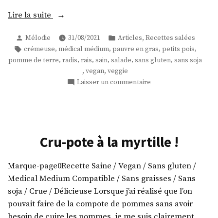
« Une
Lire la suite
salade
Publié
Publié
,
Mélodie
31/08/2021
Articles
Recettes salées
de
par
dans
Étiquettes :
,
,
,
,
crémeuse
médical médium
pauvre en gras
petits pois
pommes
,
,
,
,
,
,
pomme de terre
radis
rais
sain
salade
sans gluten
sans soja
de
,
,
vegan
veggie
terre
sur
Laisser un commentaire
crémeuse
Une
aux
salade
de
radis
pommes
et
de
Cru-pote à la myrtille !
petits
terre
pois
crémeuse
Marque-page0Recette Saine / Vegan / Sans gluten /
crus
aux
radis
Medical Medium Compatible / Sans graisses / Sans
! »
et
soja / Crue / Délicieuse Lorsque j’ai réalisé que l’on
petits
pouvait faire de la compote de pommes sans avoir
pois
besoin de cuire les pommes, je me suis clairement