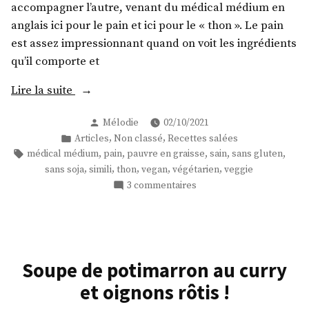
ajoutée
accompagner l’autre, venant du médical médium en
!
anglais ici pour le pain et ici pour le « thon ». Le pain
est assez impressionnant quand on voit les ingrédients
qu’il comporte et
« Tartines
Lire la suite
de
Publié
Mélodie
02/10/2021
pain
par
Publié
,
,
Articles
Non classé
Recettes salées
sans
dans
Étiquettes :
,
,
,
,
,
médical médium
pain
pauvre en graisse
sain
sans gluten
gluten
,
,
,
,
,
sans soja
simili
thon
vegan
végétarien
veggie
et
sur
3 commentaires
sans
Tartines
levure
de
pain
au
sans
« thon »
gluten
Soupe de potimarron au curry
vegan!
et
et oignons rôtis !
(2
sans
recettes) »
levure