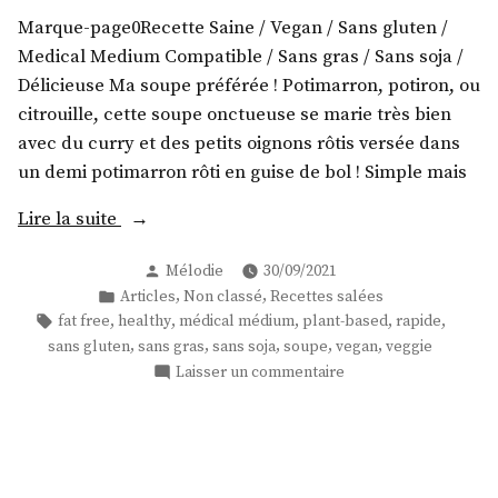
au
Marque-page0Recette Saine / Vegan / Sans gluten /
« thon »
Medical Medium Compatible / Sans gras / Sans soja /
vegan!
Délicieuse Ma soupe préférée ! Potimarron, potiron, ou
(2
citrouille, cette soupe onctueuse se marie très bien
recettes)
avec du curry et des petits oignons rôtis versée dans
un demi potimarron rôti en guise de bol ! Simple mais
« Soupe
Lire la suite
de
Publié
Mélodie
30/09/2021
potimarron
par
Publié
,
,
Articles
Non classé
Recettes salées
au
dans
Étiquettes :
,
,
,
,
,
fat free
healthy
médical médium
plant-based
rapide
curry
,
,
,
,
,
sans gluten
sans gras
sans soja
soupe
vegan
veggie
et
sur
Laisser un commentaire
oignons
Soupe
rôtis
de
potimarron
! »
au
curry