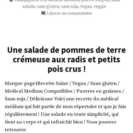
à
,
,
,
,
salade
sans gluten
sans soja
vegan
veggie
la
sur
Laisser un commentaire
crème
Salade
de
de
champignons
coco »
crus
à
Une salade de pommes de terre
la
crémeuse aux radis et petits
crème
de
pois crus !
coco
Marque-page1Recette Saine / Vegan / Sans gluten /
Medical Medium Compatibles / Pauvres en graisses /
Sans soja / Délicieuse Voici une recette du médical
médium qui fait partie de mon répertoire et que je fais
régulièrement ! Une salade en toute simplicité, qui
tient au corps et qui rafraichit bien ! Vous pourrez
retrouver