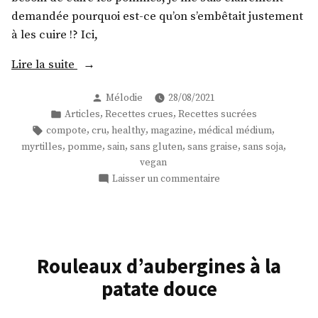
crus
demandée pourquoi est-ce qu’on s’embêtait justement
!
à les cuire !? Ici,
« Cru-
Lire la suite
pote
Publié
Mélodie
28/08/2021
à
par
Publié
,
,
Articles
Recettes crues
Recettes sucrées
la
dans
Étiquettes :
,
,
,
,
,
compote
cru
healthy
magazine
médical médium
myrtille
,
,
,
,
,
,
myrtilles
pomme
sain
sans gluten
sans graise
sans soja
! »
vegan
sur
Laisser un commentaire
Cru-
pote
à
la
myrtille
Rouleaux d’aubergines à la
!
patate douce