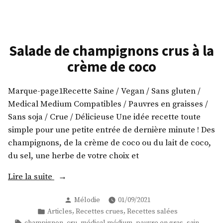
aux
pommes
vegan
et
Salade de champignons crus à la
sans
crème de coco
gluten
Marque-page1Recette Saine / Vegan / Sans gluten /
Medical Medium Compatibles / Pauvres en graisses /
Sans soja / Crue / Délicieuse Une idée recette toute
simple pour une petite entrée de dernière minute ! Des
champignons, de la crème de coco ou du lait de coco,
du sel, une herbe de votre choix et
« Salade
Lire la suite
de
Publié
Mélodie
01/09/2021
champignons
par
Publié
,
,
Articles
Recettes crues
Recettes salées
crus
dans
Étiquettes :
,
,
,
,
,
champignon
cru
médical médium
pauvre en gras
sain