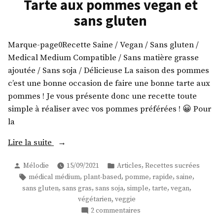
Tarte aux pommes vegan et
et
sans gluten
oignons
rôtis
!
Marque-page0Recette Saine / Vegan / Sans gluten /
Medical Medium Compatible / Sans matière grasse
ajoutée / Sans soja / Délicieuse La saison des pommes
c’est une bonne occasion de faire une bonne tarte aux
pommes ! Je vous présente donc une recette toute
simple à réaliser avec vos pommes préférées ! 😀 Pour
la
« Tarte
Lire la suite
aux
Publié
Publié
,
Mélodie
15/09/2021
Articles
Recettes sucrées
pommes
par
dans
Étiquettes :
,
,
,
,
,
médical médium
plant-based
pomme
rapide
saine
vegan
,
,
,
,
,
,
sans gluten
sans gras
sans soja
simple
tarte
vegan
et
,
végétarien
veggie
sans
sur
2 commentaires
gluten »
Tarte