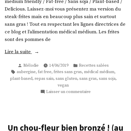
medium friendly / Fat-free / Sans soja / Plant-based /
Delicious. Laissez-moi vous présentez ma version du
steak-frites mais en beaucoup plus sain et surtout
sans gras ! Tout en respectant les lignes directrices de
ce blog et l’alimentation médical médium. Les frites
sont des pommes de
« Ma
Lire la suite
version
Publié
Publié
Mélodie
14/06/2019
Recettes salées
du
par
dans
Étiquettes :
,
,
,
,
aubergine
fat free
frites sans gras
médical médium
steak-
,
,
,
,
,
plant-based
repas sain
sans gluten
sans gras
sans soja
frites
vegan
! »
sur
Laisser un commentaire
Ma
version
du
steak-
frites
Un chou-fleur bien bronzé ! (au
!