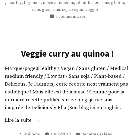
,
,
,
,
,
,
healthy
légumes
médical médium
plant-based
sans gluten
se
,
,
,
sans gras
sans soja
vegan
veggie
beigne
sur
3 commentaires
! »
Quand
le
chou-
fleur
se
Veggie curry au quinoa !
beigne
!
Marque-page0Healthy / Vegan / Sans gluten / Medical
medium friendly / Low fat / Sans soja / Plant-based /
Delicious. Je l’admets, cette recette n’est vraiment pas
esthétique ! Mais elle est délicieuse ! Comme pour la
dernière recette publiée sur ce blog, je me suis
inspirée de Deliciously Ella (Son blog ici en anglais:
« Veggie
Lire la suite
curry
Publié
Publié
Mélodie
19/06/2019
Recettes salées