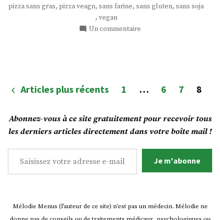
a
,
,
,
,
pizza sans gras
pizza veagn
sans farine
sans gluten
sans soja
la
,
vegan
patate
sur
Un commentaire
! »
Une
pizza
croustillante
qui
a
Pagination
Articles plus récents
1
…
6
7
8
la
des
patate
!
publications
Abonnez-vous à ce site gratuitement pour recevoir tous
les derniers articles directement dans votre boîte mail !
Saisissez votre adresse e-mail…
Je m'abonne
Mélodie Menus (l’auteur de ce site) n’est pas un médecin. Mélodie ne
donne pas de conseils ou de traitements médicaux, psychologiques ou