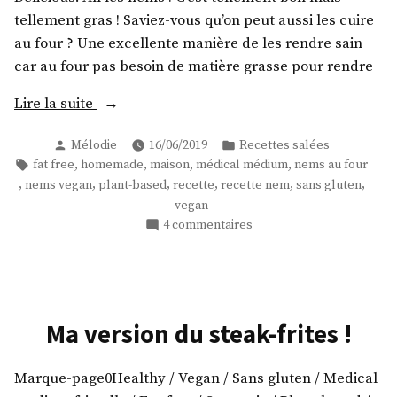
tellement gras ! Saviez-vous qu’on peut aussi les cuire
au four ? Une excellente manière de les rendre sain
car au four pas besoin de matière grasse pour rendre
« Petits
Lire la suite
nems
Publié
Publié
Mélodie
16/06/2019
Recettes salées
verts
par
dans
Étiquettes :
,
,
,
,
fat free
homemade
maison
médical médium
nems au four
! »
,
,
,
,
,
,
nems vegan
plant-based
recette
recette nem
sans gluten
vegan
sur
4 commentaires
Petits
nems
verts
!
Ma version du steak-frites !
Marque-page0Healthy / Vegan / Sans gluten / Medical