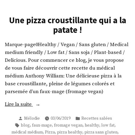
chou-
fleuré
Une pizza croustillante qui a la
patate !
Marque-page0Healthy / Vegan / Sans gluten / Medical
medium friendly / Low fat / Sans soja / Plant-based /
Delicious. Pour commencer ce blog, je vous propose
de vous faire découvrir cette recette du médical
médium Anthony William: Une délicieuse pizza à la
base croustillante, pleine de légumes colorés et
parsemée d’un faux-mage (fromage vegan)
« Une
Lire la suite
pizza
Publié
Publié
Mélodie
03/06/2019
Recettes salées
croustillante
par
dans
Étiquettes :
,
,
,
,
,
blog
faux-mage
fromage vegan
healthy
low fat
qui
,
,
,
,
médical médium
Pizza
pizza healthy
pizza sans gluten