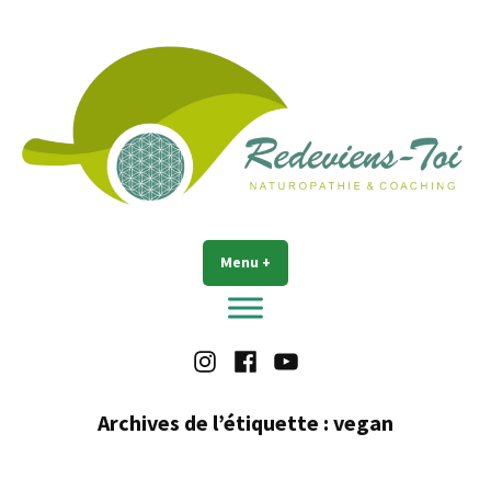
Accéder
au
contenu
Redeviens-toi
Menu
+
déplié
réduit
Instagram
Facebook
Youtube
Archives de l’étiquette :
vegan