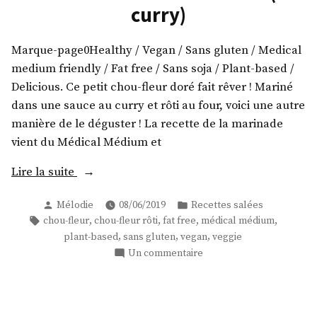
curry)
Marque-page0Healthy / Vegan / Sans gluten / Medical
medium friendly / Fat free / Sans soja / Plant-based /
Delicious. Ce petit chou-fleur doré fait rêver ! Mariné
dans une sauce au curry et rôti au four, voici une autre
manière de le déguster ! La recette de la marinade
vient du Médical Médium et
« Un
Lire la suite
chou-
Publié
Publié
Mélodie
08/06/2019
Recettes salées
fleur
par
dans
Étiquettes :
,
,
,
,
chou-fleur
chou-fleur rôti
fat free
médical médium
bien
,
,
,
plant-based
sans gluten
vegan
veggie
bronzé
sur
Un commentaire
!
Un
(au
chou-
curry) »
fleur
bien