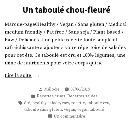
bronzé
Un taboulé chou-fleuré
!
(au
Marque-page0Healthy / Vegan / Sans gluten / Medical
curry)
medium friendly / Fat free / Sans soja / Plant-based /
Raw / Delicious. Une petite recette toute simple et
rafraichissante à ajouter à votre répertoire de salades
pour cet été. Ce taboulé est cru et 100% légumes, une
mine de nutriments pour votre corps qui ne
« Un
Lire la suite
taboulé
Publié
Mélodie
07/06/2019
chou-
par
Publié
,
Recettes crues
Recettes salées
fleuré »
dans
Étiquettes :
,
,
,
,
,
été
healthy salade
raw
recette
taboulé cru
,
,
taboulé sans gluten
vegan
vegan taboulé
sur
Un commentaire
Un
taboulé