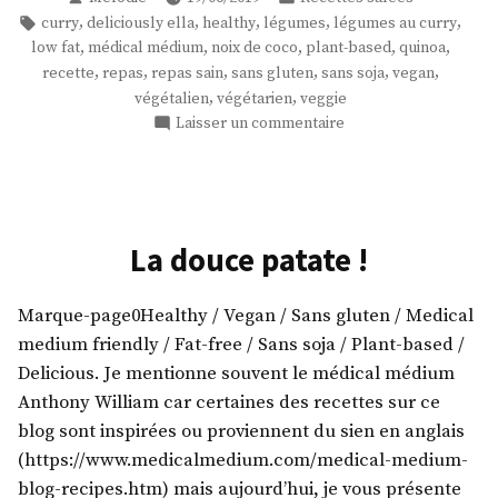
au
par
dans
Étiquettes :
,
,
,
,
,
curry
deliciously ella
healthy
légumes
légumes au curry
quinoa
,
,
,
,
,
low fat
médical médium
noix de coco
plant-based
quinoa
! »
,
,
,
,
,
,
recette
repas
repas sain
sans gluten
sans soja
vegan
,
,
végétalien
végétarien
veggie
sur
Laisser un commentaire
Veggie
curry
au
quinoa
!
La douce patate !
Marque-page0Healthy / Vegan / Sans gluten / Medical
medium friendly / Fat-free / Sans soja / Plant-based /
Delicious. Je mentionne souvent le médical médium
Anthony William car certaines des recettes sur ce
blog sont inspirées ou proviennent du sien en anglais
(https://www.medicalmedium.com/medical-medium-
blog-recipes.htm) mais aujourd’hui, je vous présente