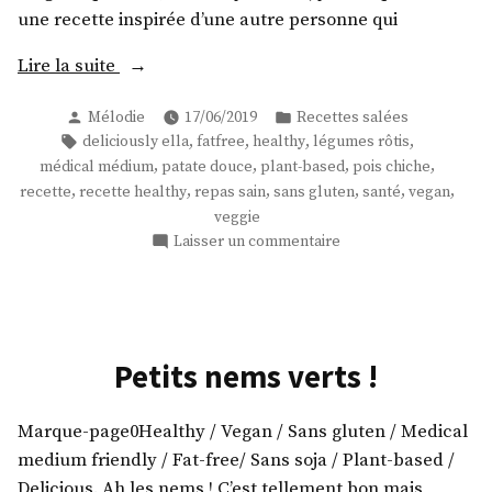
une recette inspirée d’une autre personne qui
« La
Lire la suite
douce
Publié
Publié
Mélodie
17/06/2019
Recettes salées
patate
par
dans
Étiquettes :
,
,
,
,
deliciously ella
fatfree
healthy
légumes rôtis
! »
,
,
,
,
médical médium
patate douce
plant-based
pois chiche
,
,
,
,
,
,
recette
recette healthy
repas sain
sans gluten
santé
vegan
veggie
sur
Laisser un commentaire
La
douce
patate
!
Petits nems verts !
Marque-page0Healthy / Vegan / Sans gluten / Medical
medium friendly / Fat-free/ Sans soja / Plant-based /
Delicious. Ah les nems ! C’est tellement bon mais