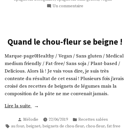
sur
Un commentaire
Bolaubergine
aux
lentilles
!
Quand le chou-fleur se beigne !
Marque-page0Healthy / Vegan / Sans gluten / Medical
medium friendly / Fat-free/ Sans soja / Plant-based /
Delicious. Alors là ! Je vais vous dire, je suis très
contente du résultat de cet essai ! Plusieurs fois j’avais
croisé des recettes de beignets de légumes mais la
composition de la pâte ne me convenait jamais.
« Quand
Lire la suite
le
Publié
Publié
Mélodie
22/06/2019
Recettes salées
chou-
par
dans
Étiquettes :
,
,
,
,
au four
beignet
beignets de chou-fleur
chou-fleur
fat free
fleur