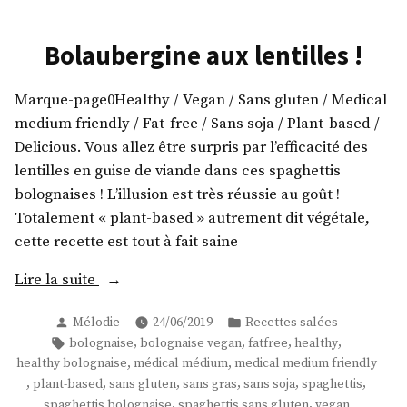
Bolaubergine aux lentilles !
Marque-page0Healthy / Vegan / Sans gluten / Medical
medium friendly / Fat-free / Sans soja / Plant-based /
Delicious. Vous allez être surpris par l’efficacité des
lentilles en guise de viande dans ces spaghettis
bolognaises ! L’illusion est très réussie au goût !
Totalement « plant-based » autrement dit végétale,
cette recette est tout à fait saine
« Bolaubergine
Lire la suite
aux
Publié
Publié
Mélodie
24/06/2019
Recettes salées
lentilles
par
dans
Étiquettes :
,
,
,
,
bolognaise
bolognaise vegan
fatfree
healthy
! »
,
,
healthy bolognaise
médical médium
medical medium friendly
,
,
,
,
,
,
plant-based
sans gluten
sans gras
sans soja
spaghettis
,
,
spaghettis bolognaise
spaghettis sans gluten
vegan