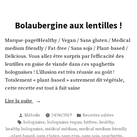
Bolaubergine aux lentilles !
Marque-page0Healthy / Vegan / Sans gluten / Medical
medium friendly / Fat-free / Sans soja / Plant-based /
Delicious. Vous allez être surpris par l’efficacité des
lentilles en guise de viande dans ces spaghettis
bolognaises ! L’illusion est très réussie au goût !
Totalement « plant-based » autrement dit végétale,
cette recette est tout à fait saine
« Bolaubergine
Lire la suite
aux
Publié
Publié
Mélodie
24/06/2019
Recettes salées
lentilles
par
dans
Étiquettes :
,
,
,
,
bolognaise
bolognaise vegan
fatfree
healthy
! »
,
,
healthy bolognaise
médical médium
medical medium friendly
,
,
,
,
,
,
plant-based
sans gluten
sans gras
sans soja
spaghettis