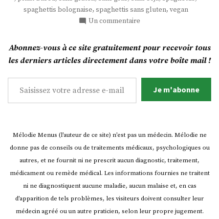
,
,
spaghettis bolognaise
spaghettis sans gluten
vegan
sur
Un commentaire
Bolaubergine
aux
Abonnez-vous à ce site gratuitement pour recevoir tous
lentilles
les derniers articles directement dans votre boîte mail !
!
Saisissez votre adresse e-mail…
Je m'abonne
Mélodie Menus (l’auteur de ce site) n’est pas un médecin. Mélodie ne
donne pas de conseils ou de traitements médicaux, psychologiques ou
autres, et ne fournit ni ne prescrit aucun diagnostic, traitement,
médicament ou remède médical. Les informations fournies ne traitent
ni ne diagnostiquent aucune maladie, aucun malaise et, en cas
d’apparition de tels problèmes, les visiteurs doivent consulter leur
médecin agréé ou un autre praticien, selon leur propre jugement.