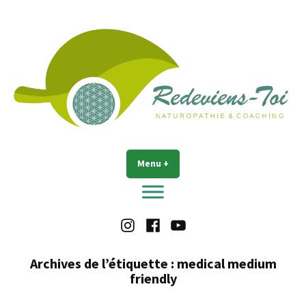
Accéder
au
contenu
Redeviens-toi
Menu
+
déplié
réduit
Instagram
Facebook
Youtube
Archives de l’étiquette :
medical medium
friendly