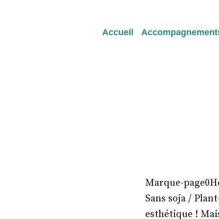
Redeviens-toi
Accueil
Accompagnement
Marque-page0Heal
Sans soja / Plant
esthétique ! Mai