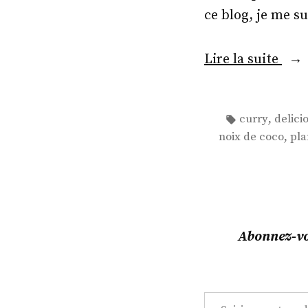
ce blog, je me su
« Ve
Lire la suite
cur
au
Étiquettes :
,
curry
delici
qui
,
noix de coco
pla
! »
Abonnez-vou
Saisissez votre adresse e-mail…