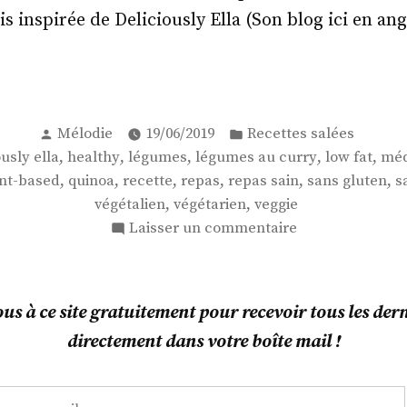
is inspirée de Deliciously Ella (Son blog ici en ang
ggie
ry
Publié
Publié
Mélodie
19/06/2019
Recettes salées
par
dans
,
,
,
,
,
ously ella
healthy
légumes
légumes au curry
low fat
méd
noa
,
,
,
,
,
,
nt-based
quinoa
recette
repas
repas sain
sans gluten
s
,
,
végétalien
végétarien
veggie
sur
Laisser un commentaire
Veggie
curry
au
s à ce site gratuitement pour recevoir tous les derni
quinoa
directement dans votre boîte mail !
!