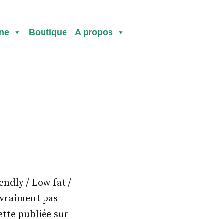
ine
Boutique
A propos
ndly / Low fat /
t vraiment pas
ette publiée sur