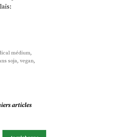
lais:
,
ical médium
,
,
ans soja
vegan
ers articles