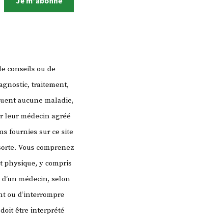
Je m'abonne
de conseils ou de
agnostic, traitement,
quent aucune maladie,
er leur médecin agréé
s fournies sur ce site
 sorte. Vous comprenez
t physique, y compris
s d’un médecin, selon
t ou d’interrompre
doit être interprété