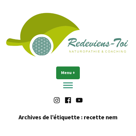
Accéder
au
contenu
Redeviens-toi
Menu
+
déplié
réduit
Instagram
Facebook
Youtube
Archives de l’étiquette :
recette nem