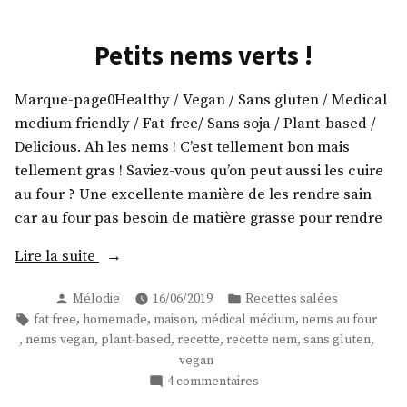
Petits nems verts !
Marque-page0Healthy / Vegan / Sans gluten / Medical
medium friendly / Fat-free/ Sans soja / Plant-based /
Delicious. Ah les nems ! C’est tellement bon mais
tellement gras ! Saviez-vous qu’on peut aussi les cuire
au four ? Une excellente manière de les rendre sain
car au four pas besoin de matière grasse pour rendre
« Petits
Lire la suite
nems
Publié
Publié
Mélodie
16/06/2019
Recettes salées
verts
par
dans
Étiquettes :
,
,
,
,
fat free
homemade
maison
médical médium
nems au four
! »
,
,
,
,
,
,
nems vegan
plant-based
recette
recette nem
sans gluten
vegan
sur
4 commentaires
Petits