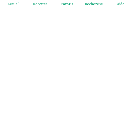
Accueil
Recettes
Favoris
Recherche
Aide
Redeviens-toi - EI Mélodie Menus
2 cité Pasteur, rue du Général Giraud, 02830 SAINT-
MICHEL France
Contact
: Redeviens-toi
@
outlook.fr