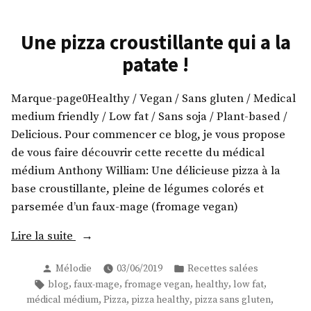
Une pizza croustillante qui a la
patate !
Marque-page0Healthy / Vegan / Sans gluten / Medical
medium friendly / Low fat / Sans soja / Plant-based /
Delicious. Pour commencer ce blog, je vous propose
de vous faire découvrir cette recette du médical
médium Anthony William: Une délicieuse pizza à la
base croustillante, pleine de légumes colorés et
parsemée d’un faux-mage (fromage vegan)
« Une
Lire la suite
pizza
Publié
Publié
Mélodie
03/06/2019
Recettes salées
croustillante
par
dans
Étiquettes :
,
,
,
,
,
blog
faux-mage
fromage vegan
healthy
low fat
qui
,
,
,
,
médical médium
Pizza
pizza healthy
pizza sans gluten
a