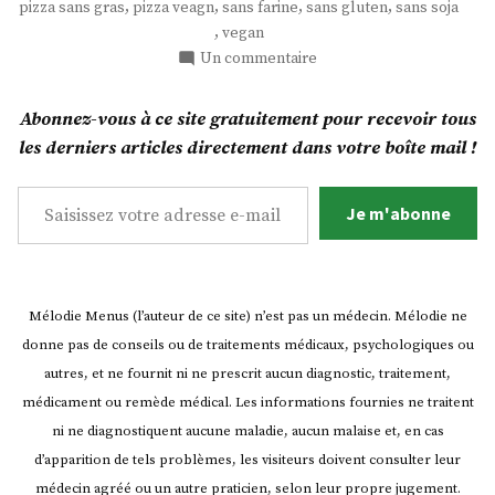
,
,
,
,
pizza sans gras
pizza veagn
sans farine
sans gluten
sans soja
la
,
vegan
patate
sur
Un commentaire
! »
Une
pizza
Abonnez-vous à ce site gratuitement pour recevoir tous
croustillante
les derniers articles directement dans votre boîte mail !
qui
a
Saisissez votre adresse e-mail…
la
Je m'abonne
patate
!
Mélodie Menus (l’auteur de ce site) n’est pas un médecin. Mélodie ne
donne pas de conseils ou de traitements médicaux, psychologiques ou
autres, et ne fournit ni ne prescrit aucun diagnostic, traitement,
médicament ou remède médical. Les informations fournies ne traitent
ni ne diagnostiquent aucune maladie, aucun malaise et, en cas
d’apparition de tels problèmes, les visiteurs doivent consulter leur
médecin agréé ou un autre praticien, selon leur propre jugement.