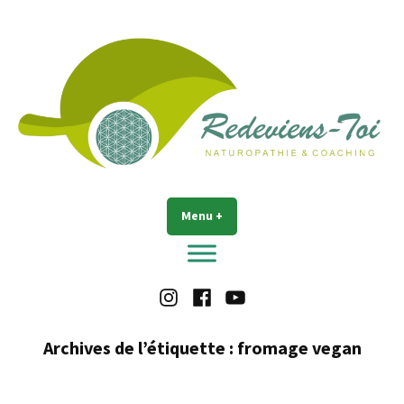
Accéder
au
contenu
Redeviens-toi
Menu
+
déplié
réduit
Instagram
Facebook
Youtube
Archives de l’étiquette :
fromage vegan