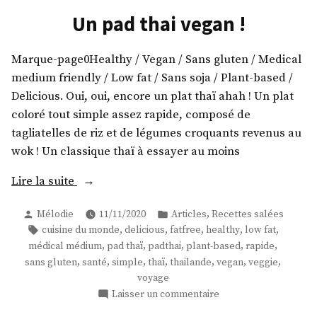
topping
accompagnée
Un pad thai vegan !
bruschetta
de
! »
spaghettis
Marque-page0Healthy / Vegan / Sans gluten / Medical
de
concombre
medium friendly / Low fat / Sans soja / Plant-based /
topping
Delicious. Oui, oui, encore un plat thaï ahah ! Un plat
bruschetta
coloré tout simple assez rapide, composé de
!
tagliatelles de riz et de légumes croquants revenus au
wok ! Un classique thaï à essayer au moins
« Un
Lire la suite
pad
Publié
Publié
,
Mélodie
11/11/2020
Articles
Recettes salées
thai
par
dans
Étiquettes :
,
,
,
,
,
cuisine du monde
delicious
fatfree
healthy
low fat
vegan
,
,
,
,
,
médical médium
pad thaï
padthai
plant-based
rapide
! »
,
,
,
,
,
,
,
sans gluten
santé
simple
thaï
thailande
vegan
veggie
voyage
sur
Laisser un commentaire
Un