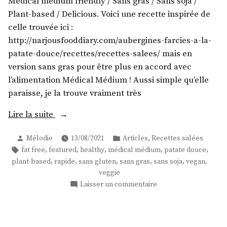
Medical medium friendly / Sans gras / Sans soja /
Plant-based / Delicious. Voici une recette inspirée de
celle trouvée ici :
http://narjousfooddiary.com/aubergines-farcies-a-la-
patate-douce/recettes/recettes-salees/ mais en
version sans gras pour être plus en accord avec
l’alimentation Médical Médium ! Aussi simple qu’elle
paraisse, je la trouve vraiment très
« Rouleaux
Lire la suite
d’aubergines
Publié
Publié
,
Mélodie
13/08/2021
Articles
Recettes salées
à
par
dans
Étiquettes :
,
,
,
,
,
fat free
featured
healthy
médical médium
patate douce
la
,
,
,
,
,
,
plant-based
rapide
sans gluten
sans gras
sans soja
vegan
patate
veggie
douce »
sur
Laisser un commentaire
Rouleaux
d’aubergines
à