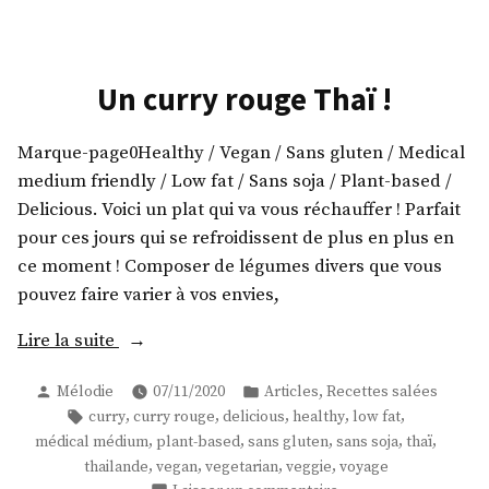
pad
thai
vegan
!
Un curry rouge Thaï !
Marque-page0Healthy / Vegan / Sans gluten / Medical
medium friendly / Low fat / Sans soja / Plant-based /
Delicious. Voici un plat qui va vous réchauffer ! Parfait
pour ces jours qui se refroidissent de plus en plus en
ce moment ! Composer de légumes divers que vous
pouvez faire varier à vos envies,
« Un
Lire la suite
curry
Publié
Publié
,
Mélodie
07/11/2020
Articles
Recettes salées
rouge
par
dans
Étiquettes :
,
,
,
,
,
curry
curry rouge
delicious
healthy
low fat
Thaï
,
,
,
,
,
médical médium
plant-based
sans gluten
sans soja
thaï
! »
,
,
,
,
thailande
vegan
vegetarian
veggie
voyage