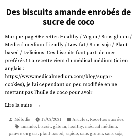
la
patate
Des biscuits amande enrobés de
douce
sucre de coco
Marque-page0Recettes Healthy / Vegan / Sans gluten /
Medical medium friendly / Low fat / Sans soja / Plant-
based / Delicious. Ces biscuits font parti de mes
préférés ! La recette vient du médical médium (ici en
anglais :
https://www.medicalmedium.com/blog/sugar-
cookies), je l’ai cependant un peu modifiée en ne
mettant pas l’huile de coco pour avoir
« Des
Lire la suite
biscuits
Publié
Publié
,
Mélodie
12/08/2021
Articles
Recettes sucrées
amande
par
dans
Étiquettes :
,
,
,
,
,
amande
biscuit
gâteau
healthy
médical médium
enrobés
,
,
,
,
,
pauvre en gras
plant-based
rapide
sans gluten
sans soja
de