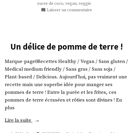
,
,
sucre de coco
vegan
veggie
sucre
sur
Laisser un commentaire
de
Des
coco »
biscuits
amande
enrobés
de
Un délice de pomme de terre !
sucre
de
Marque-page0Recettes Healthy / Vegan / Sans gluten /
coco
Medical medium friendly / Sans gras / Sans soja /
Plant-based / Delicious. Aujourd’hui, pas vraiment une
recette mais une superbe idée pour manger ses
pommes de terre ! Entre la purée et les frites, ces
pommes de terre écrasées et rôties sont divines ! En
plus
« Un
Lire la suite
délice