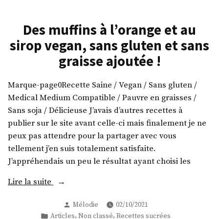
Des muffins à l’orange et au
sirop vegan, sans gluten et sans
graisse ajoutée !
Marque-page0Recette Saine / Vegan / Sans gluten /
Medical Medium Compatible / Pauvre en graisses /
Sans soja / Délicieuse J’avais d’autres recettes à
publier sur le site avant celle-ci mais finalement je ne
peux pas attendre pour la partager avec vous
tellement j’en suis totalement satisfaite.
J’appréhendais un peu le résultat ayant choisi les
« Des
Lire la suite
muffins
Publié
Mélodie
02/10/2021
à
par
Publié
,
,
Articles
Non classé
Recettes sucrées