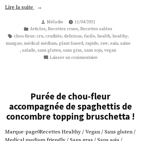
« Une
Lire la suite
salade
Publié
Mélodie
11/04/2021
de
par
Publié
,
,
Articles
Recettes crues
Recettes salées
mangue
dans
Étiquettes :
,
,
,
,
,
,
,
chou-fleur
cru
crudités
delicious
facile
health
healthy
et
,
,
,
,
,
,
mangue
médical médium
plant-based
rapide
raw
sain
saine
chou-
,
,
,
,
,
salade
sans gluten
sans gras
sans soja
vegan
fleur
sur
Laisser un commentaire
cru
Une
salade
! »
de
mangue
et
Purée de chou-fleur
chou-
accompagnée de spaghettis de
fleur
cru
concombre topping bruschetta !
!
Marque-page0Recettes Healthy / Vegan / Sans gluten /
Medical medium friendly / Sans gras / Sans soja /