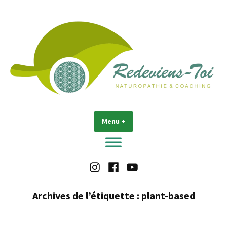
Accéder
au
contenu
Redeviens-toi
Menu
+
déplié
réduit
Instagram
Facebook
Youtube
Archives de l’étiquette :
plant-based