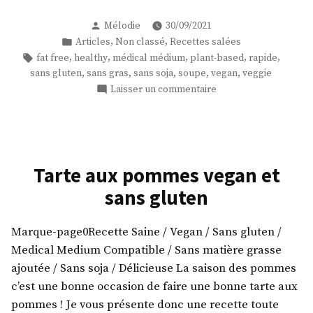
de
Publié
Mélodie
30/09/2021
potimarron
par
Publié
,
,
Articles
Non classé
Recettes salées
au
dans
Étiquettes :
,
,
,
,
,
fat free
healthy
médical médium
plant-based
rapide
curry
,
,
,
,
,
sans gluten
sans gras
sans soja
soupe
vegan
veggie
et
sur
Laisser un commentaire
oignons
Soupe
rôtis
de
potimarron
! »
au
curry
Tarte aux pommes vegan et
et
sans gluten
oignons
rôtis
!
Marque-page0Recette Saine / Vegan / Sans gluten /
Medical Medium Compatible / Sans matière grasse
ajoutée / Sans soja / Délicieuse La saison des pommes
c’est une bonne occasion de faire une bonne tarte aux
pommes ! Je vous présente donc une recette toute