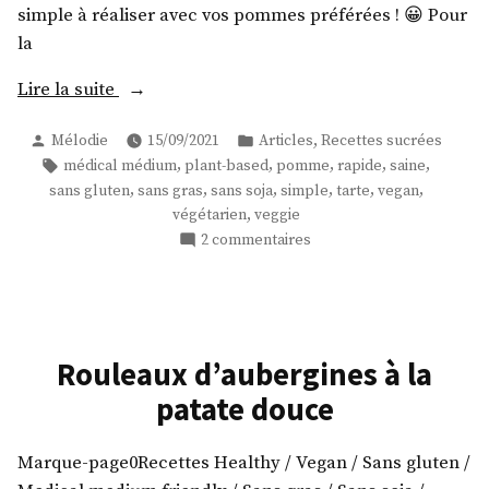
simple à réaliser avec vos pommes préférées ! 😀 Pour
la
« Tarte
Lire la suite
aux
Publié
Publié
,
Mélodie
15/09/2021
Articles
Recettes sucrées
pommes
par
dans
Étiquettes :
,
,
,
,
,
médical médium
plant-based
pomme
rapide
saine
vegan
,
,
,
,
,
,
sans gluten
sans gras
sans soja
simple
tarte
vegan
et
,
végétarien
veggie
sans
sur
2 commentaires
gluten »
Tarte
aux
pommes
vegan
et
Rouleaux d’aubergines à la
sans
patate douce
gluten
Marque-page0Recettes Healthy / Vegan / Sans gluten /