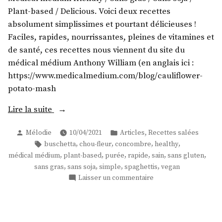
Plant-based / Delicious. Voici deux recettes
absolument simplissimes et pourtant délicieuses !
Faciles, rapides, nourrissantes, pleines de vitamines et
de santé, ces recettes nous viennent du site du
médical médium Anthony William (en anglais ici :
https://www.medicalmedium.com/blog/cauliflower-
potato-mash
« Purée
Lire la suite
de
Publié
Publié
,
Mélodie
10/04/2021
Articles
Recettes salées
chou-
par
dans
Étiquettes :
,
,
,
,
buschetta
chou-fleur
concombre
healthy
fleur
,
,
,
,
,
,
médical médium
plant-based
purée
rapide
sain
sans gluten
accompagnée
,
,
,
,
sans gras
sans soja
simple
spaghettis
vegan
de
sur
Laisser un commentaire
spaghettis
Purée
de
de
chou-
concombre
fleur