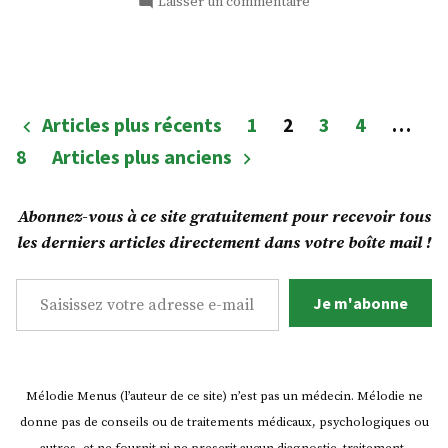
sur
Laisser un commentaire
Un
curry
rouge
Thaï
!
Pagination
Articles plus récents
1
2
3
4
…
des
8
Articles plus anciens
publications
Abonnez-vous à ce site gratuitement pour recevoir tous
les derniers articles directement dans votre boîte mail !
Saisissez votre adresse e-mail…
Je m'abonne
Mélodie Menus (l’auteur de ce site) n’est pas un médecin. Mélodie ne
donne pas de conseils ou de traitements médicaux, psychologiques ou