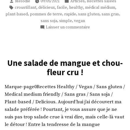
Publié
Publié
,
Mélodie
09/05/2021
Articles
Recettes salées
de
par
dans
Étiquettes :
,
,
,
,
,
croustillant
délicieux
facile
healthy
médical médium
pomme
,
,
,
,
,
plant-based
pommes de terre
rapide
sans gluten
sans gras
de
,
,
sans soja
simple
vegan
terre
sur
Laisser un commentaire
! »
Un
délice
de
pomme
de
Une salade de mangue et chou-
terre
fleur cru !
!
Marque-page0Recettes Healthy / Vegan / Sans gluten /
Medical medium friendly / Sans gras / Sans soja /
Plant-based / Delicious. Aujourd’hui j’ai découvert ma
salade préférée ! Pourtant, je vous assure que je ne
suis pas trop salade crue à vrai dire, mais celle-là vaut
le détour ! Entre la tendresse de la mangue