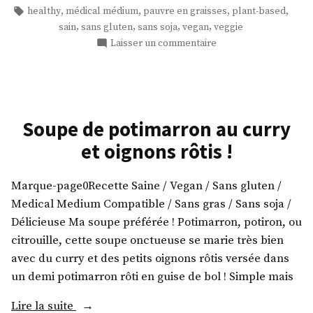
l’orange
dans
Étiquettes :
,
,
,
,
healthy
médical médium
pauvre en graisses
plant-based
et
,
,
,
,
sain
sans gluten
sans soja
vegan
veggie
au
sur
Laisser un commentaire
sirop
Des
vegan,
muffins
à
sans
l’orange
gluten
et
Soupe de potimarron au curry
et
au
et oignons rôtis !
sans
sirop
graisse
vegan,
sans
ajoutée
Marque-page0Recette Saine / Vegan / Sans gluten /
gluten
! »
Medical Medium Compatible / Sans gras / Sans soja /
et
Délicieuse Ma soupe préférée ! Potimarron, potiron, ou
sans
citrouille, cette soupe onctueuse se marie très bien
graisse
ajoutée
avec du curry et des petits oignons rôtis versée dans
!
un demi potimarron rôti en guise de bol ! Simple mais
« Soupe
Lire la suite